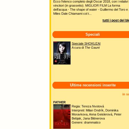
Ecco l'elenco completo degli Oscar 2018, con i relativi
vincitori (in grassetto). MIGLIOR FILM La forma
dell'acqua - The shape of water - Guillermo del Toro e 
Miles Dale Chiamami col t...
tutti i post del b
Speciali
Speciale SHOKUZAI
A cura di
The Gaunt
Ultime recensioni inserite
in s
FATHER
Regia: Tereza Nvotová
Interpreti: Milan Ondrík, Dominika
Moravkova, Anna Geislerová, Peter
Bebjak, Jana Bittnerova
Genere: drammatico