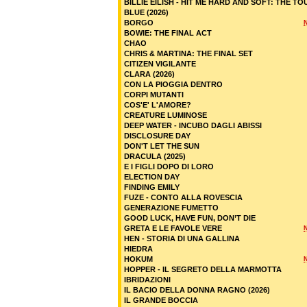
BILLIE EILISH - HIT ME HARD AND SOFT: THE TO
BLUE (2026)
BORGO
BOWIE: THE FINAL ACT
CHAO
CHRIS & MARTINA: THE FINAL SET
CITIZEN VIGILANTE
CLARA (2026)
CON LA PIOGGIA DENTRO
CORPI MUTANTI
COS'E' L'AMORE?
CREATURE LUMINOSE
DEEP WATER - INCUBO DAGLI ABISSI
DISCLOSURE DAY
DON'T LET THE SUN
DRACULA (2025)
E I FIGLI DOPO DI LORO
ELECTION DAY
FINDING EMILY
FUZE - CONTO ALLA ROVESCIA
GENERAZIONE FUMETTO
GOOD LUCK, HAVE FUN, DON’T DIE
GRETA E LE FAVOLE VERE
HEN - STORIA DI UNA GALLINA
HIEDRA
HOKUM
HOPPER - IL SEGRETO DELLA MARMOTTA
IBRIDAZIONI
IL BACIO DELLA DONNA RAGNO (2026)
IL GRANDE BOCCIA