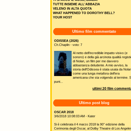
TUTTE INSIEME ALL'ABBAZIA
VELENO IN ALTA QUOTA
WHAT HAPPENED TO DOROTHY BELL?
YOUR HOST
Ultimo film commentato
ODISSEA (2026)
Ch.Chaplin - voto: 7
Al netto dell'incredibile impatto visivo (e
sonoro) e della già arcinota qualità regist
di Nolan, un film per me davvero
abbastanza deludente. A mio avviso, la
storia dell'Odissea è stata usata da Nola
come una lunga metafora dell'era
americana che sta volgendo al termine. S
punt...
ultimi 20 film commenta
Ultimo post blog
OSCAR 2018
3/6/2018 10:08:03 AM - Kater
Si è celebrata il 4 marzo 2018 la 90° edizione della
Cerimonia degli Oscar, al Dolby Theatre di Los Angele