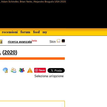
, Adam Schindler, Brian Netto, Alejandro Brugués USA 2020
recensioni
forum
feed
my
beta
Skin
ricerca avanzata
1
(
2020
)
Save
Seleziona un'opzione