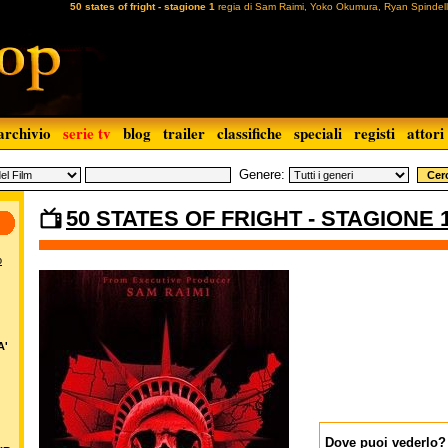
50 states of fright - stagione 1
regia di Sam Raimi, Yoko Okumura, Ryan Spindell
archivio
serie tv
blog
trailer
classifiche
speciali
registi
attori
Genere:
50 STATES OF FRIGHT - STAGIONE 
o
A'
Dove puoi vederlo?