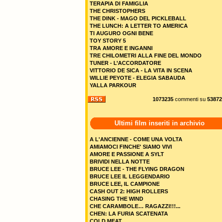
TERAPIA DI FAMIGLIA
THE CHRISTOPHERS
THE DINK - MAGO DEL PICKLEBALL
THE LUNCH: A LETTER TO AMERICA
TI AUGURO OGNI BENE
TOY STORY 5
TRA AMORE E INGANNI
TRE CHILOMETRI ALLA FINE DEL MONDO
TUNER - L’ACCORDATORE
VITTORIO DE SICA - LA VITA IN SCENA
WILLIE PEYOTE - ELEGIA SABAUDA
YALLA PARKOUR
1073235
commenti su
53872
Ultimi film inseriti in archivio
A L'ANCIENNE - COME UNA VOLTA
AMIAMOCI FINCHE' SIAMO VIVI
AMORE E PASSIONE A SYLT
BRIVIDI NELLA NOTTE
BRUCE LEE - THE FLYING DRAGON
BRUCE LEE IL LEGGENDARIO
BRUCE LEE, IL CAMPIONE
CASH OUT 2: HIGH ROLLERS
CHASING THE WIND
CHE CARAMBOLE… RAGAZZI!!!...
CHEN: LA FURIA SCATENATA
COLD MEAT