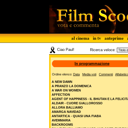
al cinema
in tv
anteprime
Ciao Paul!
Ricerca veloce:
In programmazione
Ordine elenco:
Data
Media voti
Commenti
Alfabetic
A NEW DAWN
A PRANZO LA DOMENICA
A WAR ON WOMEN
AFFECTION
AGENT OF HAPPINESS - IL BHUTAN E LA FELICIT
ALDAIR - CUORE GIALLOROSSO
ALLORA BALLIAMO
AMARGA NAVIDAD
ANTARTICA - QUASI UNA FIABA
AVEMMARIA
BACKROOMS