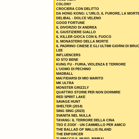
COLONY
CROCIERA CON DELITTO
DA HONG KONG: L'URLO, IL FURORE, LA MORT
DELIBAL - DOLCE VELENO
GOOD FORTUNE
IL DIVORZIO DI ANDREA
IL GIUSTIZIERE GIALLO
IL KILLER GIOCA CON IL FUOCO
IL MONASTERO DELLA MORTE
IL PADRINO CINESE E GLI ULTIMI GIORNI DI BRU
LEE
INFLUENCERS
IO STO BENE
KUNG FU - FURIA, VIOLENZA E TERRORE
L'UOMO DI PECHINO
MADBALL
MAI FIDARSI DI MIO MARITO
MK ULTRA
MONSTER GRIZZLY
QUATTRO STORIE PER NON DORMIRE
RED SPIRIT LAKE
SAVAGE HUNT
SHELTER (2014)
SING SING (2023)
SVANITA NEL NULLA
TAYANG: IL TERRORE DELLA CINA
TEO E ZODI' - UN CAMMELLO PER AMICO
THE BALLAD OF WALLIS ISLAND
THE ENFORCER
TI SPACCO IL MUSO, BIMBA!