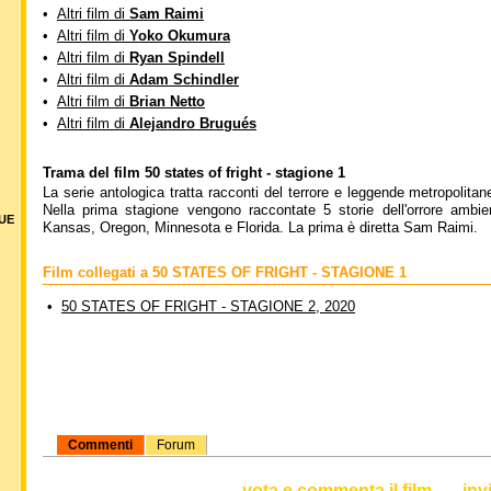
•
Altri film di
Sam Raimi
•
Altri film di
Yoko Okumura
•
Altri film di
Ryan Spindell
•
Altri film di
Adam Schindler
•
Altri film di
Brian Netto
•
Altri film di
Alejandro Brugués
Trama del film 50 states of fright - stagione 1
La serie antologica tratta racconti del terrore e leggende metropolita
Nella prima stagione vengono raccontate 5 storie dell'orrore ambien
DUE
Kansas, Oregon, Minnesota e Florida. La prima è diretta Sam Raimi.
Film collegati a 50 STATES OF FRIGHT - STAGIONE 1
•
50 STATES OF FRIGHT - STAGIONE 2, 2020
Commenti
Forum
vota e commenta il film
inv