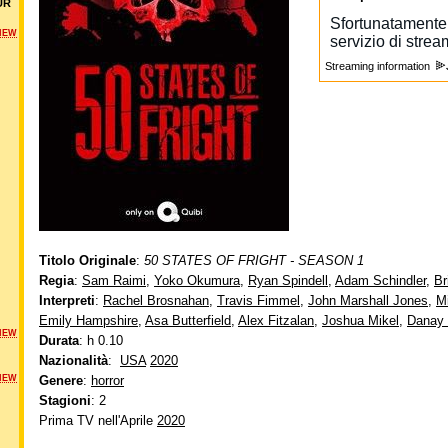
UR
NEW
Streaming information
Titolo Originale
:
50 STATES OF FRIGHT - SEASON 1
Regia
:
Sam Raimi
,
Yoko Okumura
,
Ryan Spindell
,
Adam Schindler
,
Br
Interpreti
:
Rachel Brosnahan
,
Travis Fimmel
,
John Marshall Jones
,
M
Emily Hampshire
,
Asa Butterfield
,
Alex Fitzalan
,
Joshua Mikel
,
Danay 
NEW
Durata
: h 0.10
Nazionalità
:
USA
2020
NEW
Genere
:
horror
Stagioni
: 2
Prima TV nell'Aprile
2020