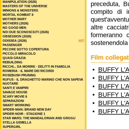
MANIPULATION (2026)
preceduta, B
MASTERS OF THE UNIVERSE
compito di 
MINIONS & MONSTERS
MORTAL KOMBAT II
quest'avventur
MOTHER MARY
MOTHERS (2026)
altre cacciat
NO GOOD MEN
NOI DUE SCONOSCIUTI (2026)
formeranno c
OBSESSION (2026)
ODISSEA (2026)
HOT
sostenendola n
PASSENGER
PECORE SOTTO COPERTURA
PICCOLO MIRACOLO
Film colleg
QUASI GRAZIA
REBUILDING
RICCHI... DA MORIRE - DELITTI IN FAMIGLIA
•
BUFFY L'
ROMERIA - IL MARE DEI RICORDI
ROSEBUSH PRUNING
•
BUFFY L'
RUFUS - IL DRAGHETTO MARINO CHE NON SAPEVA
NUOTARE
•
BUFFY L'
SANTI E VAMPIRI
SAVAGE HOUSE
•
BUFFY L'
SCARY MOVIE 6
SEPARAZIONI
•
BUFFY L'
SMART WORKING
SPIDER-MAN: BRAND NEW DAY
•
BUFFY L'
SPIDER-NOIR - STAGIONE 1
STAR WARS: THE MANDALORIAN AND GROGU
STELLA GEMELLA
SUPERGIRL