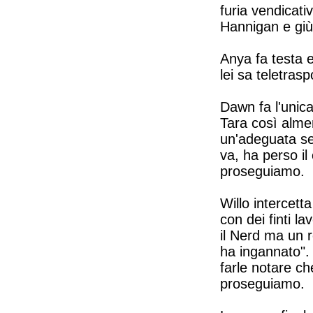
furia vendicati
Hannigan e giù 
Anya fa testa 
lei sa teletras
Dawn fa l'unica
Tara così alme
un'adeguata se
va, ha perso il
proseguiamo.
Willo intercett
con dei finti la
il Nerd ma un r
ha ingannato".
farle notare c
proseguiamo.