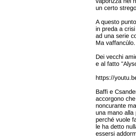
vaporizza nel n
un certo streg
A questo punto 
in preda a cri
ad una serie 
Ma vaffancùlo.
Dei vecchi ami
e al fatto "Aly
https://youtu
Baffi e Csande
accorgono che 
noncurante ma 
una mano alla p
perché vuole fa
le ha detto nul
essersi addorme