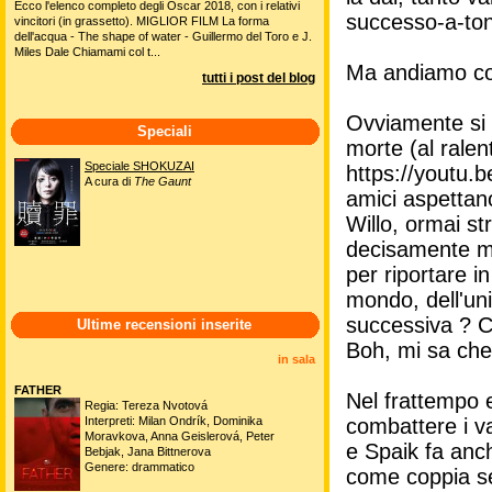
Ecco l'elenco completo degli Oscar 2018, con i relativi
successo-a-ton
vincitori (in grassetto). MIGLIOR FILM La forma
dell'acqua - The shape of water - Guillermo del Toro e J.
Miles Dale Chiamami col t...
Ma andiamo co
tutti i post del blog
Ovviamente si r
Speciali
morte (al ralen
Speciale SHOKUZAI
https://youtu
A cura di
The Gaunt
amici aspettan
Willo, ormai s
decisamente me
per riportare in
mondo, dell'uni
successiva ? C
Ultime recensioni inserite
Boh, mi sa che 
in sala
FATHER
Nel frattempo e
Regia: Tereza Nvotová
combattere i va
Interpreti: Milan Ondrík, Dominika
Moravkova, Anna Geislerová, Peter
e Spaik fa anch
Bebjak, Jana Bittnerova
Genere: drammatico
come coppia se