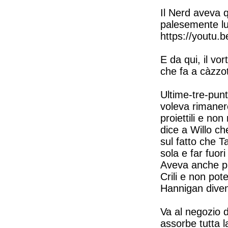
Il Nerd aveva qu
palesemente lu
https://youtu
E da qui, il vor
che fa a càzzot
Ultime-tre-punt
voleva rimaner
proiettili e no
dice a Willo ch
sul fatto che T
sola e far fuo
Aveva anche p
Crili e non pot
Hannigan diventa
Va al negozio 
assorbe tutta 