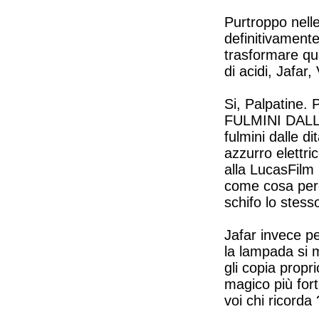
Purtroppo nelle
definitivament
trasformare que
di acidi, Jafar
Si, Palpatine. 
FULMINI DALLE 
fulmini dalle d
azzurro elettr
alla LucasFilm 
come cosa perc
schifo lo stes
Jafar invece pe
la lampada si 
gli copia propr
magico più for
voi chi ricorda