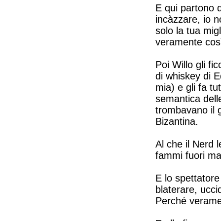
E qui partono di
incàzzare, io 
solo la tua mig
veramente così
Poi Willo gli fi
di whiskey di 
mia) e gli fa t
semantica delle 
trombavano il gi
Bizantina.
Al che il Nerd l
fammi fuori ma
E lo spettatore 
blaterare, ucci
Perché verament