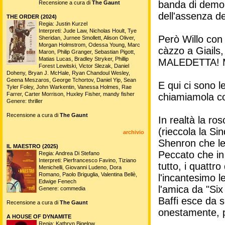
banda di demoni
Recensione a cura di
The Gaunt
dell'assenza de
THE ORDER (2024)
Regia: Justin Kurzel
Interpreti: Jude Law, Nicholas Hoult, Tye
Però Willo con
Sheridan, Jurnee Smollett, Alison Oliver,
Morgan Holmstrom, Odessa Young, Marc
càzzo a Giails
Maron, Philip Granger, Sebastian Pigott,
Matias Lucas, Bradley Stryker, Phillip
MALEDETTA! Ma 
Forest Lewitski, Victor Slezak, Daniel
Doheny, Bryan J. McHale, Ryan Chandoul Wesley,
Geena Meszaros, George Tchortov, Daniel Yip, Sean
E qui ci sono l
Tyler Foley, John Warkentin, Vanessa Holmes, Rae
Farrer, Carter Morrison, Huxley Fisher, mandy fisher
chiamiamola cos
Genere: thriller
Recensione a cura di
The Gaunt
In realtà la ro
(rieccola la Si
archivio
Shenron che le 
IL MAESTRO (2025)
Peccato che in
Regia: Andrea Di Stefano
Interpreti: Pierfrancesco Favino, Tiziano
tutto, i quatt
Menichelli, Giovanni Ludeno, Dora
Romano, Paolo Briguglia, Valentina Bellè,
l'incantesimo l
Edwige Fenech
l'amica da "Six
Genere: commedia
Baffi esce da 
Recensione a cura di
The Gaunt
onestamente, 
A HOUSE OF DYNAMITE
Regia: Kathryn Bigelow