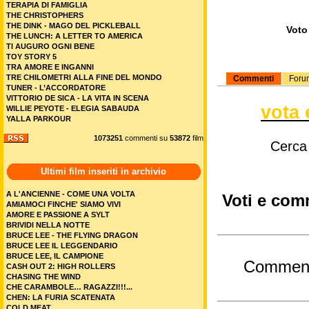
TERAPIA DI FAMIGLIA
THE CHRISTOPHERS
THE DINK - MAGO DEL PICKLEBALL
Voto 
THE LUNCH: A LETTER TO AMERICA
TI AUGURO OGNI BENE
TOY STORY 5
TRA AMORE E INGANNI
TRE CHILOMETRI ALLA FINE DEL MONDO
Commenti
Foru
TUNER - L’ACCORDATORE
VITTORIO DE SICA - LA VITA IN SCENA
vota 
WILLIE PEYOTE - ELEGIA SABAUDA
YALLA PARKOUR
1073251
commenti su
53872
film
Cerca
Ultimi film inseriti in archivio
A L'ANCIENNE - COME UNA VOLTA
Voti e com
AMIAMOCI FINCHE' SIAMO VIVI
AMORE E PASSIONE A SYLT
BRIVIDI NELLA NOTTE
BRUCE LEE - THE FLYING DRAGON
BRUCE LEE IL LEGGENDARIO
BRUCE LEE, IL CAMPIONE
Commen
CASH OUT 2: HIGH ROLLERS
CHASING THE WIND
CHE CARAMBOLE… RAGAZZI!!!...
CHEN: LA FURIA SCATENATA
COLD MEAT