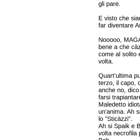
gli pare.
E visto che si
far diventare A
Nooooo, MAGARI
bene a che càz
come al solito
volta.
Quart'ultima pu
terzo, il capo,
anche no, dico
farsi trapianta
Maledetto idio
un'anima. Ah si
lo "Sticàzzi".
Ah si Spaik e B
volta necrofila