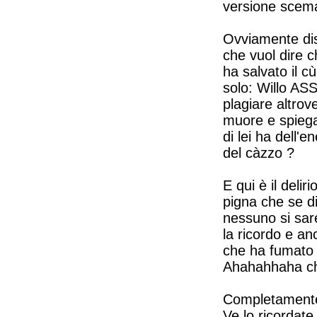
versione scema
Ovviamente dist
che vuol dire ch
ha salvato il c
solo: Willo A
plagiare altrov
muore e spiega
di lei ha dell'e
del càzzo ?
E qui è il deli
pigna che se d
nessuno si sar
la ricordo e a
che ha fumato 
Ahahahhaha ch
Completamente f
Ve lo ricordat