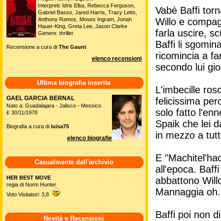
Interpreti: Idris Elba, Rebecca Ferguson,
Vabè Baffi torn
Gabriel Basso, Jared Harris, Tracy Letts,
Willo e compag
Anthony Ramos, Moses Ingram, Jonah
Hauer-King, Greta Lee, Jason Clarke
farla uscire, s
Genere: thriller
Baffi li sgomi
Recensione a cura di
The Gaunt
ricomincia a fa
elenco recensioni
secondo lui gio
Ultima biografia inserita
L'imbecille ros
GAEL GARCIA BERNAL
felicissima per
Nato a: Guadalajara - Jalisco - Messico
solo fatto l'en
il: 30/11/1978
Spaik che lei 
Biografia a cura di
luisa75
in mezzo a tutti
elenco biografie
E "Machitel'hac
Casualmente dall'archivio
all'epoca. Baff
HER BEST MOVE
abbattono Will
regia di Norm Hunter
Mannaggia oh.
Voto Visitatori: 3,8
Baffi poi non d
Novità e Recensioni