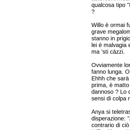
qualcosa tipo "
?
Willo è ormai fu
grave megaloma
stanno in prig
lei è malvagia 
ma 'sti càzzi.
Ovviamente lor
fanno lunga. O
Ehhh che sarà m
prima, è matto 
dannoso ? Lo di
sensi di colpa
Anya si teletra
disperazione: "
contrario di ci