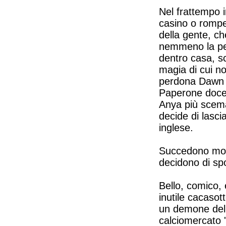
Nel frattempo i
casino o rompe 
della gente, ch
nemmeno la pen
dentro casa, s
magia di cui no
perdona Dawn a 
Paperone docet
Anya più scema 
decide di lasci
inglese.
Succedono molt
decidono di sp
Bello, comico, 
inutile cacaso
un demone della
calciomercato 