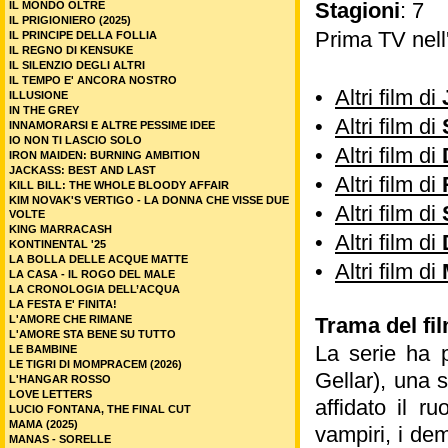
Stagioni
: 7
IL MONDO OLTRE
IL PRIGIONIERO (2025)
Prima TV nell
IL PRINCIPE DELLA FOLLIA
IL REGNO DI KENSUKE
IL SILENZIO DEGLI ALTRI
IL TEMPO E' ANCORA NOSTRO
•
Altri film di
ILLUSIONE
IN THE GREY
•
Altri film di
INNAMORARSI E ALTRE PESSIME IDEE
IO NON TI LASCIO SOLO
•
Altri film di
IRON MAIDEN: BURNING AMBITION
JACKASS: BEST AND LAST
•
Altri film di
KILL BILL: THE WHOLE BLOODY AFFAIR
KIM NOVAK'S VERTIGO - LA DONNA CHE VISSE DUE
•
Altri film di
VOLTE
KING MARRACASH
•
Altri film di
KONTINENTAL '25
LA BOLLA DELLE ACQUE MATTE
•
Altri film di
LA CASA - IL ROGO DEL MALE
LA CRONOLOGIA DELL’ACQUA
LA FESTA E' FINITA!
L'AMORE CHE RIMANE
Trama del fi
L'AMORE STA BENE SU TUTTO
La serie ha 
LE BAMBINE
LE TIGRI DI MOMPRACEM (2026)
Gellar), una 
L'HANGAR ROSSO
LOVE LETTERS
affidato il r
LUCIO FONTANA, THE FINAL CUT
MAMA (2025)
vampiri, i de
MANAS - SORELLE