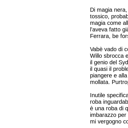
Di magia nera,
tossico, proba
magia come all
l'aveva fatto g
Ferrara, be fors
Vabè vado di c
Willo sbrocca 
il genio del Sy
il quasi il pro
piangere e alla
mollata. Purtro
Inutile specific
roba inguardabi
è una roba di 
imbarazzo per q
mi vergogno co