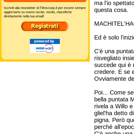
ma l'io spettat
Iscriviti alla newsletter di Filmscoop.it per essere sempre
questa cosa.
aggiornarto su nuove uscite, novità, classifiche
direttamente nella tua email!
MACHITEL'HA
Ed è solo l'inizi
C'è una puntat
risvegliato ins
succede qui è 
credere. E se 
Ovviamente dem
Poi... Come se 
bella puntata 
rivela a Willo e
gliel'ha detto d
pigna. Però qu
perché all'epo
C'è anche una l