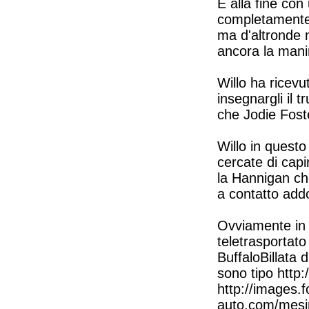
E alla fine co
completamente.
ma d'altronde 
ancora la manin
Willo ha ricevu
insegnargli il 
che Jodie Fost
Willo in quest
cercate di cap
la Hannigan che
a contatto add
Ovviamente in q
teletrasportato
BuffaloBillata 
sono tipo http
http://images.
auto.com/mesi