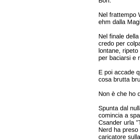
Boh.
Nel frattempo W
ehm dalla Magi
Nel finale dell
credo per colp
lontane, ripeto
per baciarsi e 
E poi accade qu
cosa brutta bru
Non è che ho de
Spunta dal null
comincia a spara
Csander urla "T
Nerd ha preso 
caricatore sul