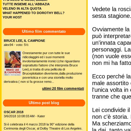
TUTTE INSIEME ALL'ABBAZIA
Vedete la rosci
VELENO IN ALTA QUOTA
WHAT HAPPENED TO DOROTHY BELL?
sesta stagione
YOUR HOST
Ovviamente la 
Ultimo film commentato
può interpretar
BRUCE LEE, IL CAMPIONE
un'innata capac
alex94 - voto: 5½
personaggi. La
Onestamente pur con tutte le sue
(non vuole ess
ridicolaggini ed i suoi momenti
involontariamente ironici (che riguardano
non mi ha fatt
soprattutto l'attore che interpreta Bruce
Lee),si tratta di una pellicola di
Bruceploitation divertente,dalla produzione
Ecco perché la 
poveristica e con una storiella molto
male assortito 
derivativa ( non si fa grosse remo...
l'unica volta i
ultimi 20 film commentati
tranne che quel
Ultimo post blog
Lei condivide i
OSCAR 2018
non c'è storia.
3/6/2018 10:08:03 AM - Kater
Ma scherziamo 
Si è celebrata il 4 marzo 2018 la 90° edizione della
Cerimonia degli Oscar, al Dolby Theatre di Los Angeles.
la dai, tanto 