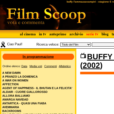
buffy l'ammazzavampiri - stagione 6
re
al cinema
in tv
anteprime
archivio
serie tv
blog
t
Ciao Paul!
Ricerca veloce:
BUFFY 
In programmazione
(
2002
)
Ordine elenco:
Data
Media voti
Commenti
Alfabetico
A NEW DAWN
A PRANZO LA DOMENICA
A WAR ON WOMEN
AFFECTION
AGENT OF HAPPINESS - IL BHUTAN E LA FELICITA'
ALDAIR - CUORE GIALLOROSSO
ALLORA BALLIAMO
AMARGA NAVIDAD
ANTARTICA - QUASI UNA FIABA
AVEMMARIA
BACKROOMS