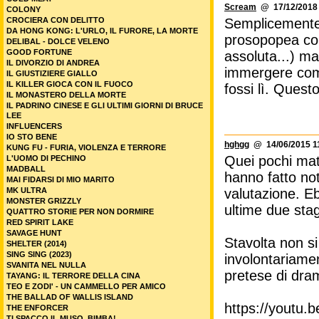
Scream
@ 17/12/2018 
COLONY
Semplicemente l
CROCIERA CON DELITTO
DA HONG KONG: L'URLO, IL FURORE, LA MORTE
prosopopea com
DELIBAL - DOLCE VELENO
GOOD FORTUNE
assoluta...) ma
IL DIVORZIO DI ANDREA
immergere comp
IL GIUSTIZIERE GIALLO
IL KILLER GIOCA CON IL FUOCO
fossi lì. Quest
IL MONASTERO DELLA MORTE
IL PADRINO CINESE E GLI ULTIMI GIORNI DI BRUCE
LEE
INFLUENCERS
IO STO BENE
hghgg
@ 14/06/2015 1
KUNG FU - FURIA, VIOLENZA E TERRORE
Quei pochi matt
L'UOMO DI PECHINO
MADBALL
hanno fatto no
MAI FIDARSI DI MIO MARITO
valutazione. E
MK ULTRA
MONSTER GRIZZLY
ultime due stag
QUATTRO STORIE PER NON DORMIRE
RED SPIRIT LAKE
SAVAGE HUNT
Stavolta non si
SHELTER (2014)
SING SING (2023)
involontariamen
SVANITA NEL NULLA
pretese di dra
TAYANG: IL TERRORE DELLA CINA
TEO E ZODI' - UN CAMMELLO PER AMICO
THE BALLAD OF WALLIS ISLAND
https://youtu
THE ENFORCER
TI SPACCO IL MUSO, BIMBA!