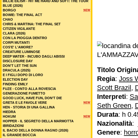
BILLIE EILISH - HIT ME HARD AND SOFT: THE TOUR
BLUE (2026)
BORGO
NEW
BOWIE: THE FINAL ACT
CHAO
CHRIS & MARTINA: THE FINAL SET
CITIZEN VIGILANTE
CLARA (2026)
CON LA PIOGGIA DENTRO
CORPI MUTANTI
COS'E' L'AMORE?
CREATURE LUMINOSE
DEEP WATER - INCUBO DAGLI ABISSI
DISCLOSURE DAY
DON'T LET THE SUN
Titolo Origin
DRACULA (2025)
E I FIGLI DOPO DI LORO
Regia
:
Joss 
ELECTION DAY
FINDING EMILY
Scott Brazil
,
FUZE - CONTO ALLA ROVESCIA
GENERAZIONE FUMETTO
Interpreti
:
Sa
GOOD LUCK, HAVE FUN, DON’T DIE
GRETA E LE FAVOLE VERE
NEW
Seth Green
,
HEN - STORIA DI UNA GALLINA
HIEDRA
Durata
: h 0.4
HOKUM
NEW
HOPPER - IL SEGRETO DELLA MARMOTTA
Nazionalità
:
IBRIDAZIONI
IL BACIO DELLA DONNA RAGNO (2026)
Genere
:
horr
IL GRANDE BOCCIA