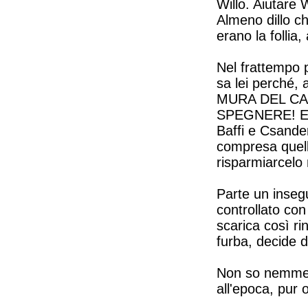
Willo. Aiutare 
Almeno dillo che
erano la follia
Nel frattempo p
sa lei perché, 
MURA DEL C
SPEGNERE! E s
Baffi e Csander
compresa quella
risparmiarcelo
Parte un insegu
controllato con 
scarica così ri
furba, decide d
Non so nemmeno
all'epoca, pur 