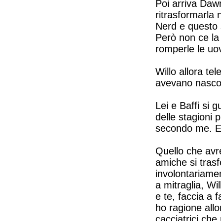
Poi arriva Dawn
ritrasformarla 
Nerd e questo 
Però non ce la 
romperle le uo
Willo allora te
avevano nascos
Lei e Baffi si 
delle stagioni 
secondo me. E 
Quello che avr
amiche si trasf
involontariame
a mitraglia, Wi
e te, faccia a
ho ragione allo
cacciatrici ch