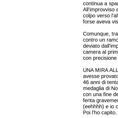
continua a spar
All'improvviso
colpo verso l'a
forse aveva vis
Comunque, traie
contro un ramo,
deviato dall'im
camera al prim
con precisione 
UNA MIRA ALLU
avesse provato
46 anni di ten
medaglia di Nos
con una fine de
ferita gravemen
(eehhhh) e io c
Poi l'ho capito.