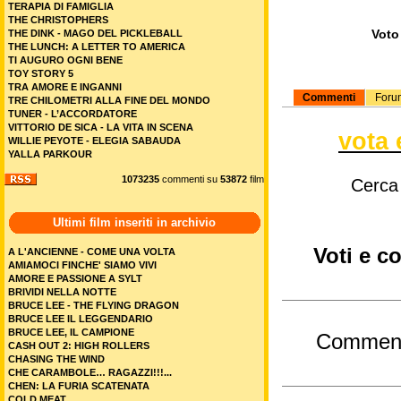
TERAPIA DI FAMIGLIA
THE CHRISTOPHERS
Voto 
THE DINK - MAGO DEL PICKLEBALL
THE LUNCH: A LETTER TO AMERICA
TI AUGURO OGNI BENE
TOY STORY 5
TRA AMORE E INGANNI
Commenti
Foru
TRE CHILOMETRI ALLA FINE DEL MONDO
TUNER - L’ACCORDATORE
VITTORIO DE SICA - LA VITA IN SCENA
vota 
WILLIE PEYOTE - ELEGIA SABAUDA
YALLA PARKOUR
1073235
commenti su
53872
film
Cerca
Ultimi film inseriti in archivio
Voti e c
A L'ANCIENNE - COME UNA VOLTA
AMIAMOCI FINCHE' SIAMO VIVI
AMORE E PASSIONE A SYLT
BRIVIDI NELLA NOTTE
BRUCE LEE - THE FLYING DRAGON
BRUCE LEE IL LEGGENDARIO
BRUCE LEE, IL CAMPIONE
Commen
CASH OUT 2: HIGH ROLLERS
CHASING THE WIND
CHE CARAMBOLE… RAGAZZI!!!...
CHEN: LA FURIA SCATENATA
COLD MEAT