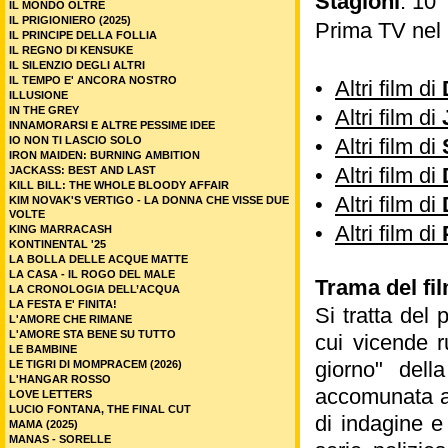
Stagioni
: 10
IL MONDO OLTRE
IL PRIGIONIERO (2025)
Prima TV nel
IL PRINCIPE DELLA FOLLIA
IL REGNO DI KENSUKE
IL SILENZIO DEGLI ALTRI
IL TEMPO E' ANCORA NOSTRO
•
Altri film di
ILLUSIONE
IN THE GREY
•
Altri film di
INNAMORARSI E ALTRE PESSIME IDEE
IO NON TI LASCIO SOLO
•
Altri film di
IRON MAIDEN: BURNING AMBITION
•
Altri film di
JACKASS: BEST AND LAST
KILL BILL: THE WHOLE BLOODY AFFAIR
•
Altri film di
KIM NOVAK'S VERTIGO - LA DONNA CHE VISSE DUE
VOLTE
•
Altri film di
KING MARRACASH
KONTINENTAL '25
LA BOLLA DELLE ACQUE MATTE
LA CASA - IL ROGO DEL MALE
Trama del fi
LA CRONOLOGIA DELL’ACQUA
LA FESTA E' FINITA!
Si tratta del
L'AMORE CHE RIMANE
L'AMORE STA BENE SU TUTTO
cui vicende r
LE BAMBINE
giorno" dell
LE TIGRI DI MOMPRACEM (2026)
L'HANGAR ROSSO
accomunata a 
LOVE LETTERS
LUCIO FONTANA, THE FINAL CUT
di indagine e
MAMA (2025)
MANAS - SORELLE