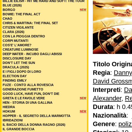
BILLIE EILISH - HIT ME HARD AND SOFT: THE TOUR
BLUE (2026)
BORGO
NEW
BOWIE: THE FINAL ACT
CHAO
CHRIS & MARTINA: THE FINAL SET
CITIZEN VIGILANTE
CLARA (2026)
CON LA PIOGGIA DENTRO
CORPI MUTANTI
COS'E' L'AMORE?
CREATURE LUMINOSE
DEEP WATER - INCUBO DAGLI ABISSI
DISCLOSURE DAY
Titolo Origin
DON'T LET THE SUN
DRACULA (2025)
Regia
:
Danny
E I FIGLI DOPO DI LORO
ELECTION DAY
David Gross
FINDING EMILY
FUZE - CONTO ALLA ROVESCIA
Interpreti
:
Da
GENERAZIONE FUMETTO
GOOD LUCK, HAVE FUN, DON’T DIE
Alexander
,
Re
GRETA E LE FAVOLE VERE
NEW
HEN - STORIA DI UNA GALLINA
Durata
: h 0.4
HIEDRA
HOKUM
NEW
Nazionalità
:
HOPPER - IL SEGRETO DELLA MARMOTTA
IBRIDAZIONI
Genere
:
poli
IL BACIO DELLA DONNA RAGNO (2026)
IL GRANDE BOCCIA