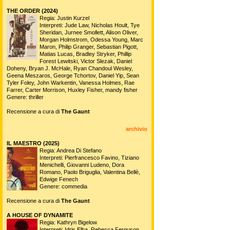
THE ORDER (2024)
Regia: Justin Kurzel
Interpreti: Jude Law, Nicholas Hoult, Tye
Sheridan, Jurnee Smollett, Alison Oliver,
Morgan Holmstrom, Odessa Young, Marc
Maron, Philip Granger, Sebastian Pigott,
Matias Lucas, Bradley Stryker, Phillip
Forest Lewitski, Victor Slezak, Daniel
Doheny, Bryan J. McHale, Ryan Chandoul Wesley,
Geena Meszaros, George Tchortov, Daniel Yip, Sean
Tyler Foley, John Warkentin, Vanessa Holmes, Rae
Farrer, Carter Morrison, Huxley Fisher, mandy fisher
Genere: thriller
Recensione a cura di
The Gaunt
archivio
IL MAESTRO (2025)
Regia: Andrea Di Stefano
Interpreti: Pierfrancesco Favino, Tiziano
Menichelli, Giovanni Ludeno, Dora
Romano, Paolo Briguglia, Valentina Bellè,
Edwige Fenech
Genere: commedia
Recensione a cura di
The Gaunt
A HOUSE OF DYNAMITE
Regia: Kathryn Bigelow
Interpreti: Idris Elba, Rebecca Ferguson,