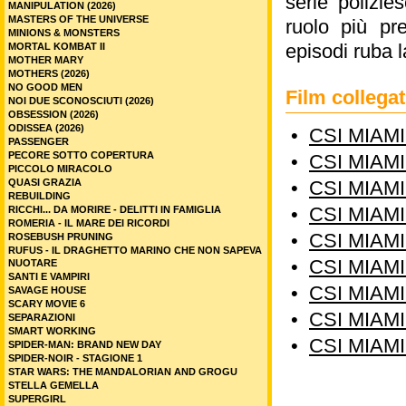
serie polizie
MANIPULATION (2026)
MASTERS OF THE UNIVERSE
ruolo più pr
MINIONS & MONSTERS
episodi ruba la
MORTAL KOMBAT II
MOTHER MARY
MOTHERS (2026)
NO GOOD MEN
Film collega
NOI DUE SCONOSCIUTI (2026)
OBSESSION (2026)
ODISSEA (2026)
•
CSI MIAMI
PASSENGER
PECORE SOTTO COPERTURA
•
CSI MIAMI
PICCOLO MIRACOLO
QUASI GRAZIA
•
CSI MIAMI
REBUILDING
•
CSI MIAMI
RICCHI... DA MORIRE - DELITTI IN FAMIGLIA
ROMERIA - IL MARE DEI RICORDI
•
CSI MIAMI
ROSEBUSH PRUNING
RUFUS - IL DRAGHETTO MARINO CHE NON SAPEVA
•
CSI MIAMI
NUOTARE
SANTI E VAMPIRI
•
CSI MIAMI
SAVAGE HOUSE
SCARY MOVIE 6
•
CSI MIAMI
SEPARAZIONI
SMART WORKING
•
CSI MIAMI
SPIDER-MAN: BRAND NEW DAY
SPIDER-NOIR - STAGIONE 1
STAR WARS: THE MANDALORIAN AND GROGU
STELLA GEMELLA
SUPERGIRL