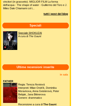
vincitori (in grassetto). MIGLIOR FILM La forma
dell'acqua - The shape of water - Guillermo del Toro e J.
Miles Dale Chiamami col t...
tutti i post del blog
Speciali
Speciale SHOKUZAI
A cura di
The Gaunt
Ultime recensioni inserite
in sala
FATHER
Regia: Tereza Nvotová
Interpreti: Milan Ondrík, Dominika
Moravkova, Anna Geislerová, Peter
Bebjak, Jana Bittnerova
Genere: drammatico
Recensione a cura di
The Gaunt