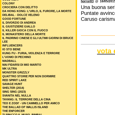
horror83
@ 16/05/2015
COLONY
Una buona serie
CROCIERA CON DELITTO
DA HONG KONG: L'URLO, IL FURORE, LA MORTE
Puntate avvince
DELIBAL - DOLCE VELENO
Caruso carisma
GOOD FORTUNE
IL DIVORZIO DI ANDREA
IL GIUSTIZIERE GIALLO
IL KILLER GIOCA CON IL FUOCO
IL MONASTERO DELLA MORTE
IL PADRINO CINESE E GLI ULTIMI GIORNI DI BRUCE
LEE
INFLUENCERS
vota 
IO STO BENE
KUNG FU - FURIA, VIOLENZA E TERRORE
L'UOMO DI PECHINO
MADBALL
MAI FIDARSI DI MIO MARITO
MK ULTRA
MONSTER GRIZZLY
QUATTRO STORIE PER NON DORMIRE
RED SPIRIT LAKE
SAVAGE HUNT
SHELTER (2014)
SING SING (2023)
SVANITA NEL NULLA
TAYANG: IL TERRORE DELLA CINA
TEO E ZODI' - UN CAMMELLO PER AMICO
THE BALLAD OF WALLIS ISLAND
THE ENFORCER
TI SPACCO IL MUSO, BIMBA!