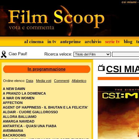
csi miami -
al cinema
in tv
anteprime
archivio
serie tv
blog
t
Ciao Paul!
Ricerca veloce:
CSI MI
In programmazione
Ordine elenco:
Data
Media voti
Commenti
Alfabetico
A NEW DAWN
A PRANZO LA DOMENICA
A WAR ON WOMEN
AFFECTION
AGENT OF HAPPINESS - IL BHUTAN E LA FELICITA'
ALDAIR - CUORE GIALLOROSSO
ALLORA BALLIAMO
AMARGA NAVIDAD
ANTARTICA - QUASI UNA FIABA
AVEMMARIA
BACKROOMS