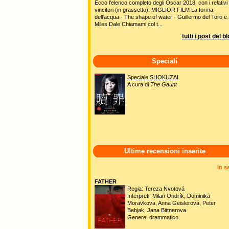
Ecco l'elenco completo degli Oscar 2018, con i relativi
vincitori (in grassetto). MIGLIOR FILM La forma
dell'acqua - The shape of water - Guillermo del Toro e 
Miles Dale Chiamami col t...
tutti i post del b
Speciali
Speciale SHOKUZAI
A cura di
The Gaunt
Ultime recensioni inserite
in s
FATHER
Regia: Tereza Nvotová
Interpreti: Milan Ondrík, Dominika
Moravkova, Anna Geislerová, Peter
Bebjak, Jana Bittnerova
Genere: drammatico