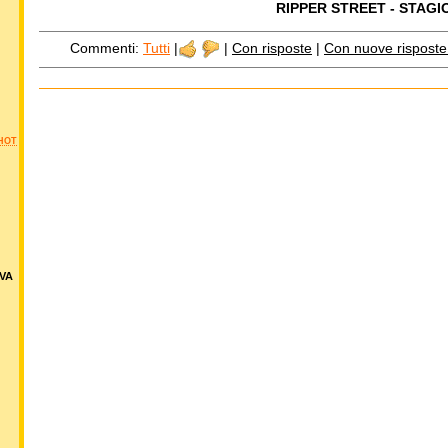
RIPPER STREET - STAGI
Commenti:
Tutti
|
|
Con risposte
|
Con nuove risposte d
HOT
VA