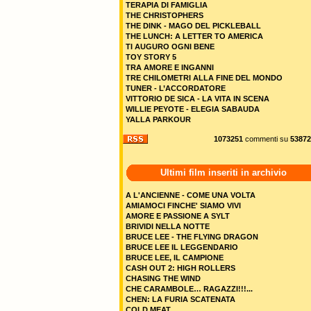
TERAPIA DI FAMIGLIA
THE CHRISTOPHERS
THE DINK - MAGO DEL PICKLEBALL
THE LUNCH: A LETTER TO AMERICA
TI AUGURO OGNI BENE
TOY STORY 5
TRA AMORE E INGANNI
TRE CHILOMETRI ALLA FINE DEL MONDO
TUNER - L’ACCORDATORE
VITTORIO DE SICA - LA VITA IN SCENA
WILLIE PEYOTE - ELEGIA SABAUDA
YALLA PARKOUR
1073251
commenti su
53872
Ultimi film inseriti in archivio
A L'ANCIENNE - COME UNA VOLTA
AMIAMOCI FINCHE' SIAMO VIVI
AMORE E PASSIONE A SYLT
BRIVIDI NELLA NOTTE
BRUCE LEE - THE FLYING DRAGON
BRUCE LEE IL LEGGENDARIO
BRUCE LEE, IL CAMPIONE
CASH OUT 2: HIGH ROLLERS
CHASING THE WIND
CHE CARAMBOLE… RAGAZZI!!!...
CHEN: LA FURIA SCATENATA
COLD MEAT