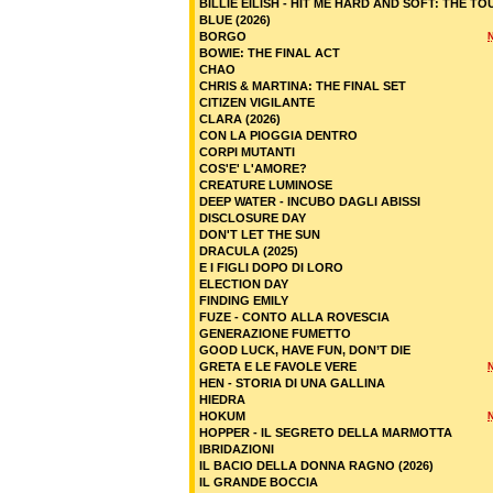
BILLIE EILISH - HIT ME HARD AND SOFT: THE TO
BLUE (2026)
BORGO
BOWIE: THE FINAL ACT
CHAO
CHRIS & MARTINA: THE FINAL SET
CITIZEN VIGILANTE
CLARA (2026)
CON LA PIOGGIA DENTRO
CORPI MUTANTI
COS'E' L'AMORE?
CREATURE LUMINOSE
DEEP WATER - INCUBO DAGLI ABISSI
DISCLOSURE DAY
DON'T LET THE SUN
DRACULA (2025)
E I FIGLI DOPO DI LORO
ELECTION DAY
FINDING EMILY
FUZE - CONTO ALLA ROVESCIA
GENERAZIONE FUMETTO
GOOD LUCK, HAVE FUN, DON’T DIE
GRETA E LE FAVOLE VERE
HEN - STORIA DI UNA GALLINA
HIEDRA
HOKUM
HOPPER - IL SEGRETO DELLA MARMOTTA
IBRIDAZIONI
IL BACIO DELLA DONNA RAGNO (2026)
IL GRANDE BOCCIA