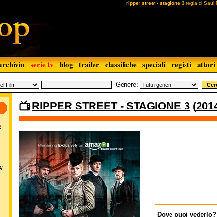
ripper street - stagione 3
regia di Saul
archivio
serie tv
blog
trailer
classifiche
speciali
registi
attori
Genere:
RIPPER STREET - STAGIONE 3
(
201
o
A'
Dove puoi vederlo?