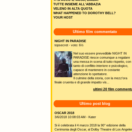
TUTTE INSIEME ALL'ABBAZIA
VELENO IN ALTA QUOTA
WHAT HAPPENED TO DOROTHY BELL?
YOUR HOST
Ultimo film commentato
NIGHT IN PARADISE
topsecret - voto: 6½
Nel suo essere prevedibile NIGHT IN
PARADISE riesce comunque a regalare
una messa in scena di tutto rispetto, con
tanto di conflitto interiore e psicologico,
capace di mantenere in costante
attenzione lo spettatore.
Il culmine della storia, con la mezz'ora
finale cruenta e di grande impatto vis...
ultimi 20 film commenta
Ultimo post blog
OSCAR 2018
3/6/2018 10:08:03 AM - Kater
Si è celebrata il 4 marzo 2018 la 90° edizione della
Cerimonia degli Oscar, al Dolby Theatre di Los Angele