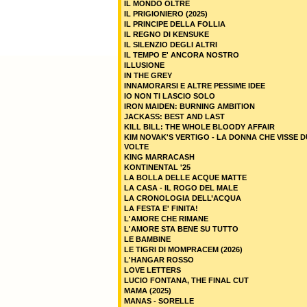
IL MONDO OLTRE
IL PRIGIONIERO (2025)
IL PRINCIPE DELLA FOLLIA
IL REGNO DI KENSUKE
IL SILENZIO DEGLI ALTRI
IL TEMPO E' ANCORA NOSTRO
ILLUSIONE
IN THE GREY
INNAMORARSI E ALTRE PESSIME IDEE
IO NON TI LASCIO SOLO
IRON MAIDEN: BURNING AMBITION
JACKASS: BEST AND LAST
KILL BILL: THE WHOLE BLOODY AFFAIR
KIM NOVAK'S VERTIGO - LA DONNA CHE VISSE 
VOLTE
KING MARRACASH
KONTINENTAL '25
LA BOLLA DELLE ACQUE MATTE
LA CASA - IL ROGO DEL MALE
LA CRONOLOGIA DELL’ACQUA
LA FESTA E' FINITA!
L'AMORE CHE RIMANE
L'AMORE STA BENE SU TUTTO
LE BAMBINE
LE TIGRI DI MOMPRACEM (2026)
L'HANGAR ROSSO
LOVE LETTERS
LUCIO FONTANA, THE FINAL CUT
MAMA (2025)
MANAS - SORELLE