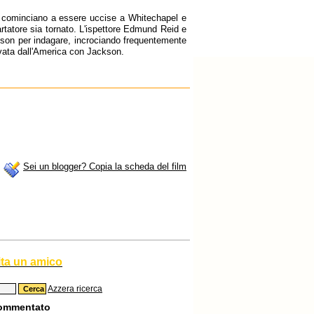
ne cominciano a essere uccise a Whitechapel e
uartatore sia tornato. L'ispettore Edmund Reid e
kson per indagare, incrociando frequentemente
rivata dall'America con Jackson.
Sei un blogger? Copia la scheda del film
ita un amico
Azzera ricerca
commentato