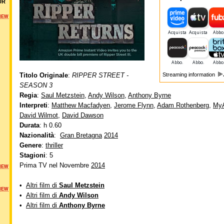
UR
NEW
Titolo Originale
:
RIPPER STREET -
Streaming information
SEASON 3
Regia
:
Saul Metzstein
,
Andy Wilson
,
Anthony Byrne
Interpreti
:
Matthew Macfadyen
,
Jerome Flynn
,
Adam Rothenberg
,
MyA
David Wilmot
,
David Dawson
Durata
: h 0.60
Nazionalità
:
Gran Bretagna
2014
Genere
:
thriller
Stagioni
: 5
Prima TV nel Novembre
2014
NEW
•
Altri film di
Saul Metzstein
NEW
•
Altri film di
Andy Wilson
•
Altri film di
Anthony Byrne