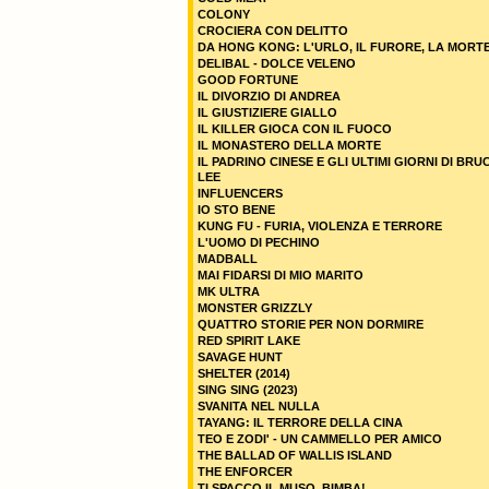
COLONY
CROCIERA CON DELITTO
DA HONG KONG: L'URLO, IL FURORE, LA MORT
DELIBAL - DOLCE VELENO
GOOD FORTUNE
IL DIVORZIO DI ANDREA
IL GIUSTIZIERE GIALLO
IL KILLER GIOCA CON IL FUOCO
IL MONASTERO DELLA MORTE
IL PADRINO CINESE E GLI ULTIMI GIORNI DI BRU
LEE
INFLUENCERS
IO STO BENE
KUNG FU - FURIA, VIOLENZA E TERRORE
L'UOMO DI PECHINO
MADBALL
MAI FIDARSI DI MIO MARITO
MK ULTRA
MONSTER GRIZZLY
QUATTRO STORIE PER NON DORMIRE
RED SPIRIT LAKE
SAVAGE HUNT
SHELTER (2014)
SING SING (2023)
SVANITA NEL NULLA
TAYANG: IL TERRORE DELLA CINA
TEO E ZODI' - UN CAMMELLO PER AMICO
THE BALLAD OF WALLIS ISLAND
THE ENFORCER
TI SPACCO IL MUSO, BIMBA!