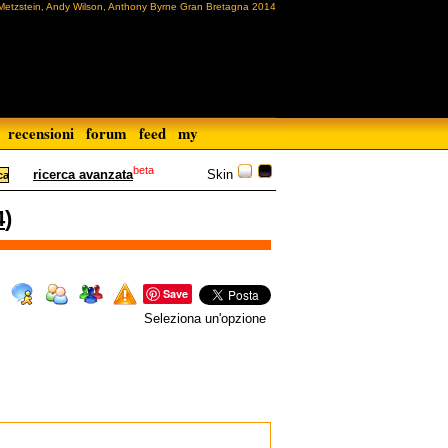
 Metzstein, Andy Wilson, Anthony Byrne Gran Bretagna 2014
recensioni
forum
feed
my
beta
Skin
ricerca avanzata
4
)
Save
Seleziona un'opzione