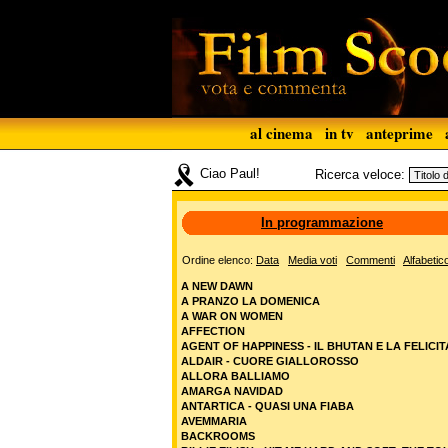
al cinema
in tv
anteprime
Ciao Paul!
Ricerca veloce:
In programmazione
Ordine elenco:
Data
Media voti
Commenti
Alfabetic
A NEW DAWN
A PRANZO LA DOMENICA
A WAR ON WOMEN
AFFECTION
AGENT OF HAPPINESS - IL BHUTAN E LA FELICIT
ALDAIR - CUORE GIALLOROSSO
ALLORA BALLIAMO
AMARGA NAVIDAD
ANTARTICA - QUASI UNA FIABA
AVEMMARIA
BACKROOMS