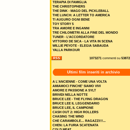
TERAPIA DI FAMIGLIA
THE CHRISTOPHERS
THE DINK - MAGO DEL PICKLEBALL
THE LUNCH: A LETTER TO AMERICA
TI AUGURO OGNI BENE
TOY STORY 5
TRA AMORE E INGANNI
TRE CHILOMETRI ALLA FINE DEL MONDO
TUNER - L’ACCORDATORE
VITTORIO DE SICA - LA VITA IN SCENA
WILLIE PEYOTE - ELEGIA SABAUDA
YALLA PARKOUR
1073271
commenti su
53872
Ultimi film inseriti in archivio
A L'ANCIENNE - COME UNA VOLTA
AMIAMOCI FINCHE' SIAMO VIVI
AMORE E PASSIONE A SYLT
BRIVIDI NELLA NOTTE
BRUCE LEE - THE FLYING DRAGON
BRUCE LEE IL LEGGENDARIO
BRUCE LEE, IL CAMPIONE
CASH OUT 2: HIGH ROLLERS
CHASING THE WIND
CHE CARAMBOLE… RAGAZZI!!!...
CHEN: LA FURIA SCATENATA
COLD MEAT