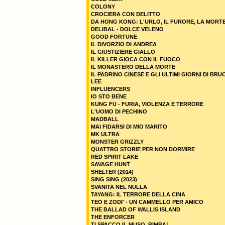
COLONY
CROCIERA CON DELITTO
DA HONG KONG: L'URLO, IL FURORE, LA MORT
DELIBAL - DOLCE VELENO
GOOD FORTUNE
IL DIVORZIO DI ANDREA
IL GIUSTIZIERE GIALLO
IL KILLER GIOCA CON IL FUOCO
IL MONASTERO DELLA MORTE
IL PADRINO CINESE E GLI ULTIMI GIORNI DI BRU
LEE
INFLUENCERS
IO STO BENE
KUNG FU - FURIA, VIOLENZA E TERRORE
L'UOMO DI PECHINO
MADBALL
MAI FIDARSI DI MIO MARITO
MK ULTRA
MONSTER GRIZZLY
QUATTRO STORIE PER NON DORMIRE
RED SPIRIT LAKE
SAVAGE HUNT
SHELTER (2014)
SING SING (2023)
SVANITA NEL NULLA
TAYANG: IL TERRORE DELLA CINA
TEO E ZODI' - UN CAMMELLO PER AMICO
THE BALLAD OF WALLIS ISLAND
THE ENFORCER
TI SPACCO IL MUSO, BIMBA!