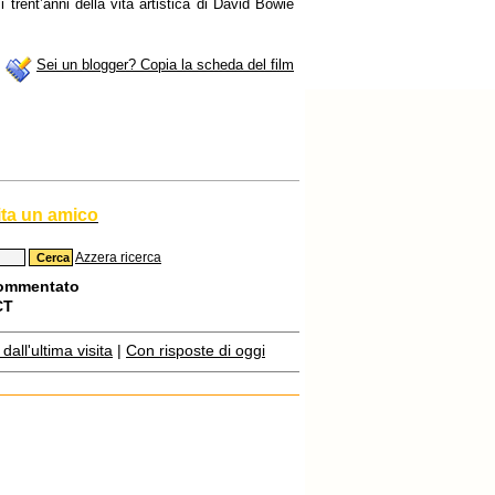
 trent’anni della vita artistica di David Bowie
Sei un blogger? Copia la scheda del film
ita un amico
Azzera ricerca
commentato
CT
all'ultima visita
|
Con risposte di oggi