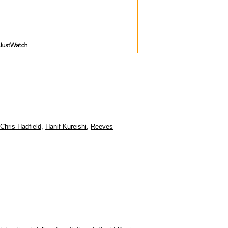
Chris Hadfield
,
Hanif Kureishi
,
Reeves