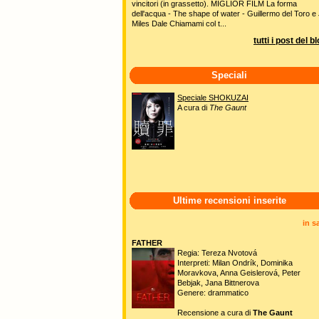
vincitori (in grassetto). MIGLIOR FILM La forma
dell'acqua - The shape of water - Guillermo del Toro e 
Miles Dale Chiamami col t...
tutti i post del b
Speciali
Speciale SHOKUZAI
A cura di
The Gaunt
Ultime recensioni inserite
in s
FATHER
Regia: Tereza Nvotová
Interpreti: Milan Ondrík, Dominika
Moravkova, Anna Geislerová, Peter
Bebjak, Jana Bittnerova
Genere: drammatico
Recensione a cura di
The Gaunt