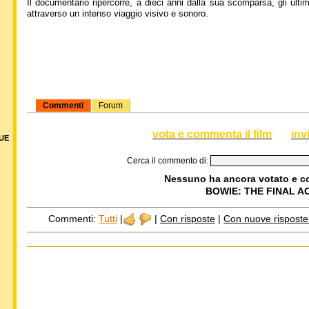
Il documentario ripercorre, a dieci anni dalla sua scomparsa, gli ultimi
attraverso un intenso viaggio visivo e sonoro.
Commenti
Forum
vota e commenta il film
inv
DUE
Cerca il commento di:
Nessuno ha ancora votato e 
BOWIE: THE FINAL A
Commenti:
Tutti
|
|
Con risposte
|
Con nuove risposte d