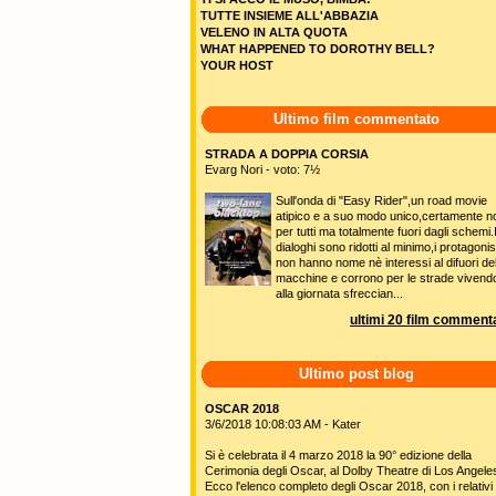
TUTTE INSIEME ALL'ABBAZIA
VELENO IN ALTA QUOTA
WHAT HAPPENED TO DOROTHY BELL?
YOUR HOST
Ultimo film commentato
STRADA A DOPPIA CORSIA
Evarg Nori - voto: 7½
Sull'onda di "Easy Rider",un road movie
atipico e a suo modo unico,certamente n
per tutti ma totalmente fuori dagli schemi.
dialoghi sono ridotti al minimo,i protagonis
non hanno nome nè interessi al difuori del
macchine e corrono per le strade vivend
alla giornata sfreccian...
ultimi 20 film commenta
Ultimo post blog
OSCAR 2018
3/6/2018 10:08:03 AM - Kater
Si è celebrata il 4 marzo 2018 la 90° edizione della
Cerimonia degli Oscar, al Dolby Theatre di Los Angele
Ecco l'elenco completo degli Oscar 2018, con i relativi