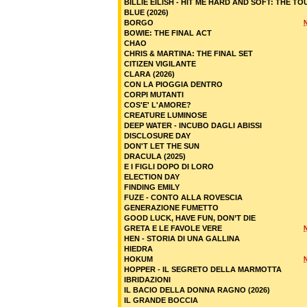
BILLIE EILISH - HIT ME HARD AND SOFT: THE TO
BLUE (2026)
BORGO
BOWIE: THE FINAL ACT
CHAO
CHRIS & MARTINA: THE FINAL SET
CITIZEN VIGILANTE
CLARA (2026)
CON LA PIOGGIA DENTRO
CORPI MUTANTI
COS'E' L'AMORE?
CREATURE LUMINOSE
DEEP WATER - INCUBO DAGLI ABISSI
DISCLOSURE DAY
DON'T LET THE SUN
DRACULA (2025)
E I FIGLI DOPO DI LORO
ELECTION DAY
FINDING EMILY
FUZE - CONTO ALLA ROVESCIA
GENERAZIONE FUMETTO
GOOD LUCK, HAVE FUN, DON’T DIE
GRETA E LE FAVOLE VERE
HEN - STORIA DI UNA GALLINA
HIEDRA
HOKUM
HOPPER - IL SEGRETO DELLA MARMOTTA
IBRIDAZIONI
IL BACIO DELLA DONNA RAGNO (2026)
IL GRANDE BOCCIA