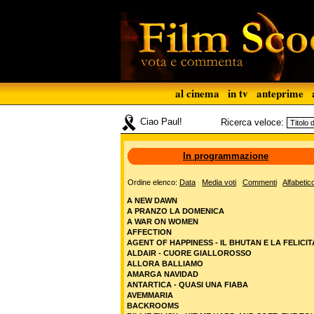
al cinema
in tv
anteprime
Ciao Paul!
Ricerca veloce:
In programmazione
Ordine elenco:
Data
Media voti
Commenti
Alfabetic
A NEW DAWN
A PRANZO LA DOMENICA
A WAR ON WOMEN
AFFECTION
AGENT OF HAPPINESS - IL BHUTAN E LA FELICIT
ALDAIR - CUORE GIALLOROSSO
ALLORA BALLIAMO
AMARGA NAVIDAD
ANTARTICA - QUASI UNA FIABA
AVEMMARIA
BACKROOMS