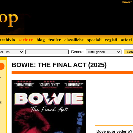
bowie: 
archivio
serie tv
blog
trailer
classifiche
speciali
registi
attori
Genere:
BOWIE: THE FINAL ACT
(
2025
)
o
A'
Dove puoi vederlo?