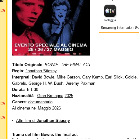
UR
NEW
Streaming information
Titolo Originale
:
BOWIE: THE FINAL ACT
Regia
:
Jonathan Stiasny
Interpreti
:
David Bowie
,
Mike Garson
,
Gary Kemp
,
Earl Slick
,
Goldie
,
Gabrels
,
George H. W. Bush
,
Jeremy Paxman
Durata
: h 1.30
Nazionalità
:
Gran Bretagna
2025
Genere
:
documentario
NEW
Al cinema nel Maggio
2026
NEW
•
Altri film di
Jonathan Stiasny
Trama del film Bowie: the final act