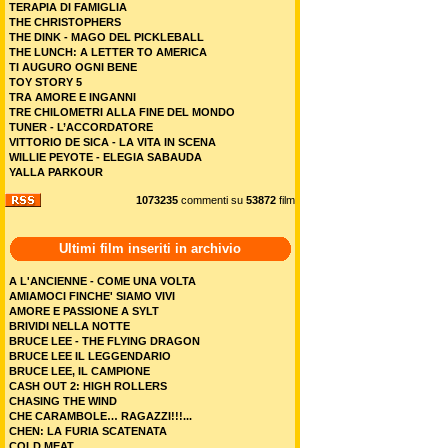
TERAPIA DI FAMIGLIA
THE CHRISTOPHERS
THE DINK - MAGO DEL PICKLEBALL
THE LUNCH: A LETTER TO AMERICA
TI AUGURO OGNI BENE
TOY STORY 5
TRA AMORE E INGANNI
TRE CHILOMETRI ALLA FINE DEL MONDO
TUNER - L’ACCORDATORE
VITTORIO DE SICA - LA VITA IN SCENA
WILLIE PEYOTE - ELEGIA SABAUDA
YALLA PARKOUR
1073235
commenti su
53872
film
Ultimi film inseriti in archivio
A L'ANCIENNE - COME UNA VOLTA
AMIAMOCI FINCHE' SIAMO VIVI
AMORE E PASSIONE A SYLT
BRIVIDI NELLA NOTTE
BRUCE LEE - THE FLYING DRAGON
BRUCE LEE IL LEGGENDARIO
BRUCE LEE, IL CAMPIONE
CASH OUT 2: HIGH ROLLERS
CHASING THE WIND
CHE CARAMBOLE… RAGAZZI!!!...
CHEN: LA FURIA SCATENATA
COLD MEAT