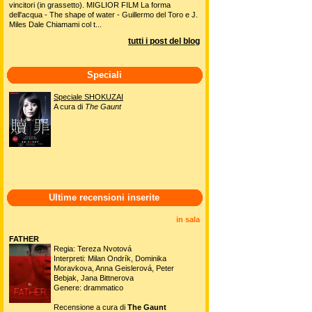
vincitori (in grassetto). MIGLIOR FILM La forma
dell'acqua - The shape of water - Guillermo del Toro e J.
Miles Dale Chiamami col t...
tutti i post del blog
Speciali
Speciale SHOKUZAI
A cura di
The Gaunt
Ultime recensioni inserite
in sala
FATHER
Regia: Tereza Nvotová
Interpreti: Milan Ondrík, Dominika
Moravkova, Anna Geislerová, Peter
Bebjak, Jana Bittnerova
Genere: drammatico
Recensione a cura di
The Gaunt