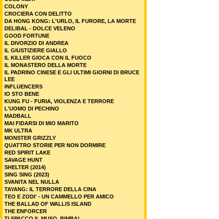
COLONY
CROCIERA CON DELITTO
DA HONG KONG: L'URLO, IL FURORE, LA MORTE
DELIBAL - DOLCE VELENO
GOOD FORTUNE
IL DIVORZIO DI ANDREA
IL GIUSTIZIERE GIALLO
IL KILLER GIOCA CON IL FUOCO
IL MONASTERO DELLA MORTE
IL PADRINO CINESE E GLI ULTIMI GIORNI DI BRUCE
LEE
INFLUENCERS
IO STO BENE
KUNG FU - FURIA, VIOLENZA E TERRORE
L'UOMO DI PECHINO
MADBALL
MAI FIDARSI DI MIO MARITO
MK ULTRA
MONSTER GRIZZLY
QUATTRO STORIE PER NON DORMIRE
RED SPIRIT LAKE
SAVAGE HUNT
SHELTER (2014)
SING SING (2023)
SVANITA NEL NULLA
TAYANG: IL TERRORE DELLA CINA
TEO E ZODI' - UN CAMMELLO PER AMICO
THE BALLAD OF WALLIS ISLAND
THE ENFORCER
TI SPACCO IL MUSO, BIMBA!