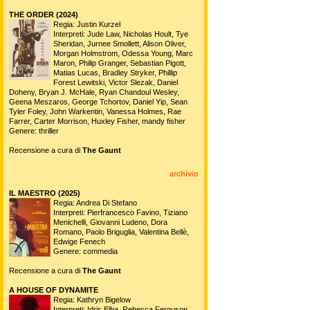
THE ORDER (2024)
Regia: Justin Kurzel
Interpreti: Jude Law, Nicholas Hoult, Tye
Sheridan, Jurnee Smollett, Alison Oliver,
Morgan Holmstrom, Odessa Young, Marc
Maron, Philip Granger, Sebastian Pigott,
Matias Lucas, Bradley Stryker, Phillip
Forest Lewitski, Victor Slezak, Daniel
Doheny, Bryan J. McHale, Ryan Chandoul Wesley,
Geena Meszaros, George Tchortov, Daniel Yip, Sean
Tyler Foley, John Warkentin, Vanessa Holmes, Rae
Farrer, Carter Morrison, Huxley Fisher, mandy fisher
Genere: thriller
Recensione a cura di
The Gaunt
archivio
IL MAESTRO (2025)
Regia: Andrea Di Stefano
Interpreti: Pierfrancesco Favino, Tiziano
Menichelli, Giovanni Ludeno, Dora
Romano, Paolo Briguglia, Valentina Bellè,
Edwige Fenech
Genere: commedia
Recensione a cura di
The Gaunt
A HOUSE OF DYNAMITE
Regia: Kathryn Bigelow
Interpreti: Idris Elba, Rebecca Ferguson,