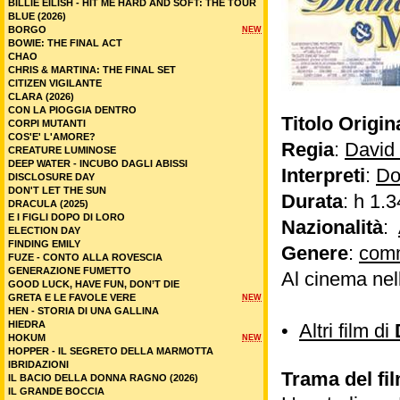
BILLIE EILISH - HIT ME HARD AND SOFT: THE TOUR
BLUE (2026)
BORGO
NEW
BOWIE: THE FINAL ACT
CHAO
CHRIS & MARTINA: THE FINAL SET
CITIZEN VIGILANTE
CLARA (2026)
CON LA PIOGGIA DENTRO
Titolo Origin
CORPI MUTANTI
COS'E' L'AMORE?
Regia
:
David
CREATURE LUMINOSE
DEEP WATER - INCUBO DAGLI ABISSI
Interpreti
:
Do
DISCLOSURE DAY
DON'T LET THE SUN
Durata
: h 1.3
DRACULA (2025)
E I FIGLI DOPO DI LORO
Nazionalità
:
ELECTION DAY
FINDING EMILY
Genere
:
com
FUZE - CONTO ALLA ROVESCIA
GENERAZIONE FUMETTO
Al cinema nel
GOOD LUCK, HAVE FUN, DON’T DIE
GRETA E LE FAVOLE VERE
NEW
HEN - STORIA DI UNA GALLINA
HIEDRA
•
Altri film di
HOKUM
NEW
HOPPER - IL SEGRETO DELLA MARMOTTA
IBRIDAZIONI
Trama del fi
IL BACIO DELLA DONNA RAGNO (2026)
IL GRANDE BOCCIA