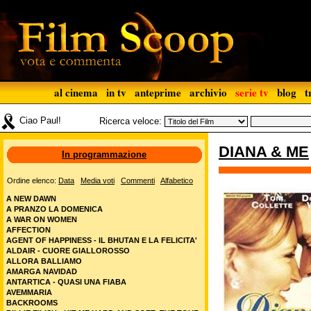
al cinema
in tv
anteprime
archivio
serie tv
blog
t
Ciao Paul!
Ricerca veloce:
DIANA & ME
In programmazione
Ordine elenco:
Data
Media voti
Commenti
Alfabetico
A NEW DAWN
A PRANZO LA DOMENICA
A WAR ON WOMEN
AFFECTION
AGENT OF HAPPINESS - IL BHUTAN E LA FELICITA'
ALDAIR - CUORE GIALLOROSSO
ALLORA BALLIAMO
AMARGA NAVIDAD
ANTARTICA - QUASI UNA FIABA
AVEMMARIA
BACKROOMS