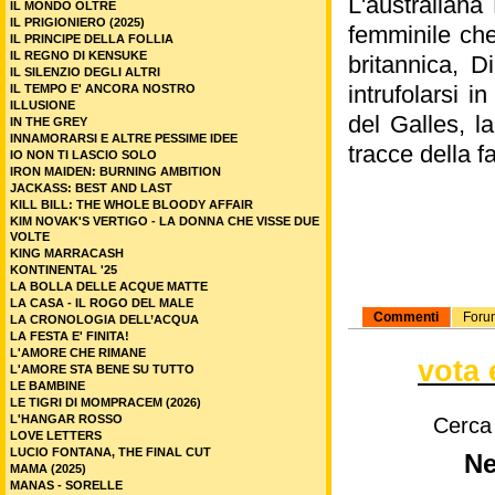
L'australiana
IL MONDO OLTRE
IL PRIGIONIERO (2025)
femminile che
IL PRINCIPE DELLA FOLLIA
IL REGNO DI KENSUKE
britannica, 
IL SILENZIO DEGLI ALTRI
intrufolarsi 
IL TEMPO E' ANCORA NOSTRO
ILLUSIONE
del Galles, l
IN THE GREY
INNAMORARSI E ALTRE PESSIME IDEE
tracce della f
IO NON TI LASCIO SOLO
IRON MAIDEN: BURNING AMBITION
JACKASS: BEST AND LAST
KILL BILL: THE WHOLE BLOODY AFFAIR
KIM NOVAK'S VERTIGO - LA DONNA CHE VISSE DUE
VOLTE
KING MARRACASH
KONTINENTAL '25
LA BOLLA DELLE ACQUE MATTE
LA CASA - IL ROGO DEL MALE
Commenti
Foru
LA CRONOLOGIA DELL’ACQUA
LA FESTA E' FINITA!
L'AMORE CHE RIMANE
vota 
L'AMORE STA BENE SU TUTTO
LE BAMBINE
LE TIGRI DI MOMPRACEM (2026)
L'HANGAR ROSSO
Cerca
LOVE LETTERS
LUCIO FONTANA, THE FINAL CUT
Ne
MAMA (2025)
MANAS - SORELLE