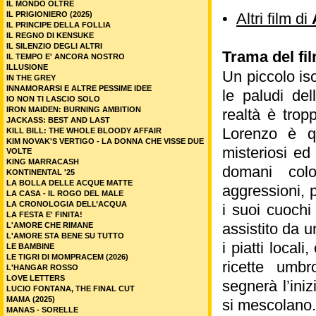
IL MONDO OLTRE
IL PRIGIONIERO (2025)
•
Altri film di
IL PRINCIPE DELLA FOLLIA
IL REGNO DI KENSUKE
IL SILENZIO DEGLI ALTRI
Trama del fi
IL TEMPO E' ANCORA NOSTRO
ILLUSIONE
Un piccolo is
IN THE GREY
INNAMORARSI E ALTRE PESSIME IDEE
le paludi de
IO NON TI LASCIO SOLO
IRON MAIDEN: BURNING AMBITION
realtà è trop
JACKASS: BEST AND LAST
Lorenzo è qu
KILL BILL: THE WHOLE BLOODY AFFAIR
KIM NOVAK'S VERTIGO - LA DONNA CHE VISSE DUE
misteriosi ed
VOLTE
KING MARRACASH
domani colo
KONTINENTAL '25
LA BOLLA DELLE ACQUE MATTE
aggressioni, 
LA CASA - IL ROGO DEL MALE
LA CRONOLOGIA DELL’ACQUA
i suoi cuochi
LA FESTA E' FINITA!
assistito da 
L'AMORE CHE RIMANE
L'AMORE STA BENE SU TUTTO
i piatti loca
LE BAMBINE
LE TIGRI DI MOMPRACEM (2026)
ricette umbr
L'HANGAR ROSSO
LOVE LETTERS
segnerà l’ini
LUCIO FONTANA, THE FINAL CUT
MAMA (2025)
si mescolano.
MANAS - SORELLE