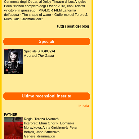
Cerimonia degli Oscar, al Dolby Theatre di Los Angeles.
Ecco l'elenco completo degli Oscar 2018, con i relativi
vincitori (in grassetto). MIGLIOR FILM La forma
dell'acqua - The shape of water - Guillermo del Toro e J.
Miles Dale Chiamami col t...
tutti i post del blog
Speciali
Speciale SHOKUZAI
A cura di
The Gaunt
Ultime recensioni inserite
in sala
FATHER
Regia: Tereza Nvotová
Interpreti: Milan Ondrík, Dominika
Moravkova, Anna Geislerová, Peter
Bebjak, Jana Bittnerova
Genere: drammatico