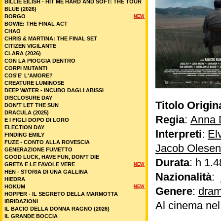
BILLIE EILISH - HIT ME HARD AND SOFT: THE TOUR
BLUE (2026)
BORGO
NEW
BOWIE: THE FINAL ACT
CHAO
CHRIS & MARTINA: THE FINAL SET
CITIZEN VIGILANTE
CLARA (2026)
CON LA PIOGGIA DENTRO
CORPI MUTANTI
COS'E' L'AMORE?
CREATURE LUMINOSE
DEEP WATER - INCUBO DAGLI ABISSI
DISCLOSURE DAY
Titolo Origin
DON'T LET THE SUN
DRACULA (2025)
Regia
:
Anna 
E I FIGLI DOPO DI LORO
ELECTION DAY
Interpreti
:
El
FINDING EMILY
FUZE - CONTO ALLA ROVESCIA
Jacob Olesen
GENERAZIONE FUMETTO
GOOD LUCK, HAVE FUN, DON’T DIE
Durata
: h 1.4
GRETA E LE FAVOLE VERE
NEW
HEN - STORIA DI UNA GALLINA
Nazionalità
:
HIEDRA
HOKUM
NEW
Genere
:
dram
HOPPER - IL SEGRETO DELLA MARMOTTA
IBRIDAZIONI
Al cinema ne
IL BACIO DELLA DONNA RAGNO (2026)
IL GRANDE BOCCIA