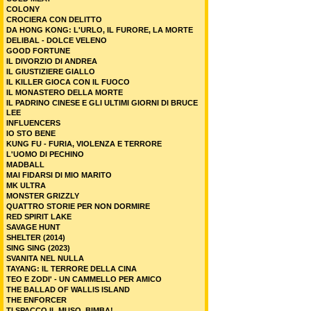
COLONY
CROCIERA CON DELITTO
DA HONG KONG: L'URLO, IL FURORE, LA MORTE
DELIBAL - DOLCE VELENO
GOOD FORTUNE
IL DIVORZIO DI ANDREA
IL GIUSTIZIERE GIALLO
IL KILLER GIOCA CON IL FUOCO
IL MONASTERO DELLA MORTE
IL PADRINO CINESE E GLI ULTIMI GIORNI DI BRUCE
LEE
INFLUENCERS
IO STO BENE
KUNG FU - FURIA, VIOLENZA E TERRORE
L'UOMO DI PECHINO
MADBALL
MAI FIDARSI DI MIO MARITO
MK ULTRA
MONSTER GRIZZLY
QUATTRO STORIE PER NON DORMIRE
RED SPIRIT LAKE
SAVAGE HUNT
SHELTER (2014)
SING SING (2023)
SVANITA NEL NULLA
TAYANG: IL TERRORE DELLA CINA
TEO E ZODI' - UN CAMMELLO PER AMICO
THE BALLAD OF WALLIS ISLAND
THE ENFORCER
TI SPACCO IL MUSO, BIMBA!