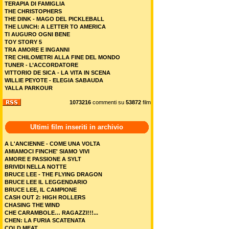
TERAPIA DI FAMIGLIA
THE CHRISTOPHERS
THE DINK - MAGO DEL PICKLEBALL
THE LUNCH: A LETTER TO AMERICA
TI AUGURO OGNI BENE
TOY STORY 5
TRA AMORE E INGANNI
TRE CHILOMETRI ALLA FINE DEL MONDO
TUNER - L’ACCORDATORE
VITTORIO DE SICA - LA VITA IN SCENA
WILLIE PEYOTE - ELEGIA SABAUDA
YALLA PARKOUR
1073216
commenti su
53872
film
Ultimi film inseriti in archivio
A L'ANCIENNE - COME UNA VOLTA
AMIAMOCI FINCHE' SIAMO VIVI
AMORE E PASSIONE A SYLT
BRIVIDI NELLA NOTTE
BRUCE LEE - THE FLYING DRAGON
BRUCE LEE IL LEGGENDARIO
BRUCE LEE, IL CAMPIONE
CASH OUT 2: HIGH ROLLERS
CHASING THE WIND
CHE CARAMBOLE… RAGAZZI!!!...
CHEN: LA FURIA SCATENATA
COLD MEAT