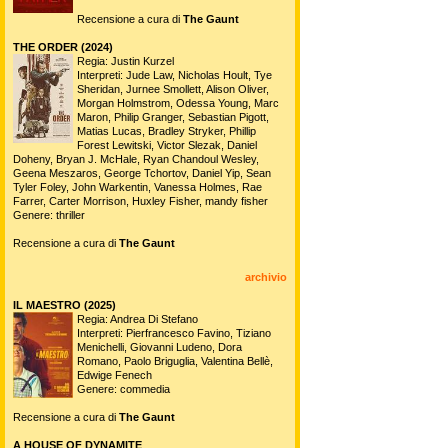
Recensione a cura di
The Gaunt
THE ORDER (2024)
Regia: Justin Kurzel
Interpreti: Jude Law, Nicholas Hoult, Tye
Sheridan, Jurnee Smollett, Alison Oliver,
Morgan Holmstrom, Odessa Young, Marc
Maron, Philip Granger, Sebastian Pigott,
Matias Lucas, Bradley Stryker, Phillip
Forest Lewitski, Victor Slezak, Daniel
Doheny, Bryan J. McHale, Ryan Chandoul Wesley,
Geena Meszaros, George Tchortov, Daniel Yip, Sean
Tyler Foley, John Warkentin, Vanessa Holmes, Rae
Farrer, Carter Morrison, Huxley Fisher, mandy fisher
Genere: thriller
Recensione a cura di
The Gaunt
archivio
IL MAESTRO (2025)
Regia: Andrea Di Stefano
Interpreti: Pierfrancesco Favino, Tiziano
Menichelli, Giovanni Ludeno, Dora
Romano, Paolo Briguglia, Valentina Bellè,
Edwige Fenech
Genere: commedia
Recensione a cura di
The Gaunt
A HOUSE OF DYNAMITE