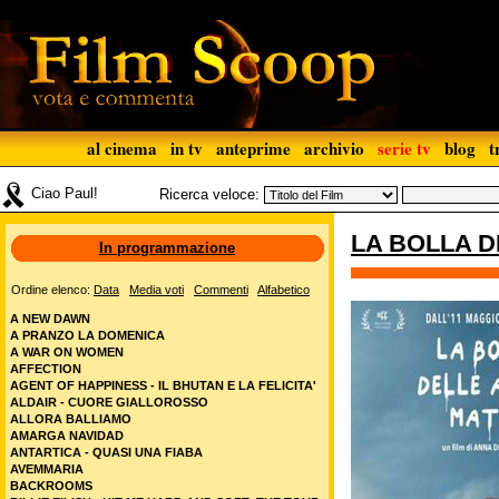
al cinema
in tv
anteprime
archivio
serie tv
blog
t
Ciao Paul!
Ricerca veloce:
LA BOLLA 
In programmazione
Ordine elenco:
Data
Media voti
Commenti
Alfabetico
A NEW DAWN
A PRANZO LA DOMENICA
A WAR ON WOMEN
AFFECTION
AGENT OF HAPPINESS - IL BHUTAN E LA FELICITA'
ALDAIR - CUORE GIALLOROSSO
ALLORA BALLIAMO
AMARGA NAVIDAD
ANTARTICA - QUASI UNA FIABA
AVEMMARIA
BACKROOMS