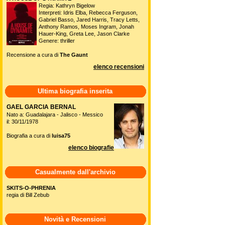
Regia: Kathryn Bigelow
Interpreti: Idris Elba, Rebecca Ferguson,
Gabriel Basso, Jared Harris, Tracy Letts,
Anthony Ramos, Moses Ingram, Jonah
Hauer-King, Greta Lee, Jason Clarke
Genere: thriller
Recensione a cura di
The Gaunt
elenco recensioni
Ultima biografia inserita
GAEL GARCIA BERNAL
Nato a: Guadalajara - Jalisco - Messico
il: 30/11/1978
Biografia a cura di
luisa75
elenco biografie
Casualmente dall'archivio
SKITS-O-PHRENIA
regia di Bill Zebub
Novità e Recensioni