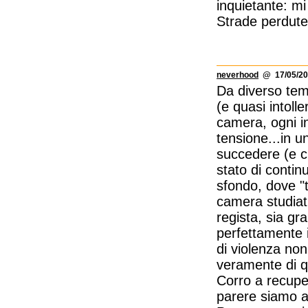
inquietante: mi
Strade perdute
neverhood
@ 17/05/20
Da diverso tem
(e quasi intolle
camera, ogni i
tensione...in u
succedere (e c
stato di contin
sfondo, dove "t
camera studiati
regista, sia g
perfettamente i
di violenza non
veramente di qu
Corro a recupe
parere siamo ag