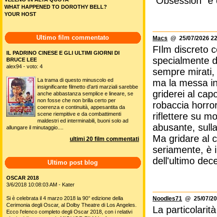
"Obsession" è d
WHAT HAPPENED TO DOROTHY BELL?
YOUR HOST
Ultimo film commentato
Macs
@ 25/07/2026 22
FIlm discreto c
IL PADRINO CINESE E GLI ULTIMI GIORNI DI
specialmente de
BRUCE LEE
alex94 - voto: 4
sempre mirati, 
La trama di questo minuscolo ed
ma la messa in
insignificante filmetto d'arti marziali sarebbe
griderei al ca
anche abbastanza semplice e lineare, se
non fosse che non brilla certo per
robaccia horro
coerenza e continuità, appesantita da
scene riempitive e da combattimenti
riflettere su mo
maldestri ed interminabili, buoni solo ad
abusante, sulla
allungare il minutaggio....
Ma gridare al c
ultimi 20 film commentati
seriamente, è i
dell'ultimo dec
Ultimo post blog
OSCAR 2018
3/6/2018 10:08:03 AM - Kater
Si è celebrata il 4 marzo 2018 la 90° edizione della
Noodles71
@ 25/07/20
Cerimonia degli Oscar, al Dolby Theatre di Los Angeles.
La particolarit
Ecco l'elenco completo degli Oscar 2018, con i relativi