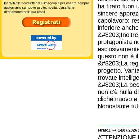
Iscriviti alla newsletter di Filmscoop.it per essere sempre
ha tirato fuori
aggiornarto su nuove uscite, novità, classifiche
direttamente nella tua email!
sincero apprez
capolavoro: res
inferiore anche
&#8203;Inoltre, 
protagonista n
esclusivamente
questo non è i
&#8203;La regia,
progetto. Vanta
trovate intelli
&#8203;La pecca
non c'è nulla d
cliché.nuovo e 
Nonostante tutt
stratoZ
@ 14/07/2026 
ATTENZIONE 