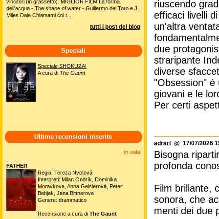
vincitori (in grassetto). MIGLIOR FILM La forma
riuscendo gradu
dell'acqua - The shape of water - Guillermo del Toro e J.
efficaci livelli
Miles Dale Chiamami col t...
un'altra ventat
tutti i post del blog
fondamentalment
due protagonist
Speciali
straripante In
Speciale SHOKUZAI
diverse sfaccet
A cura di
The Gaunt
"Obsession" è u
giovani e le lo
Per certi aspet
Ultime recensioni inserite
adrart
@ 17/07/2026 1
in sala
Bisogna ripart
profonda cono
FATHER
Regia: Tereza Nvotová
Interpreti: Milan Ondrík, Dominika
Film brillante,
Moravkova, Anna Geislerová, Peter
Bebjak, Jana Bittnerova
sonora, che ac
Genere: drammatico
menti dei due p
Recensione a cura di
The Gaunt