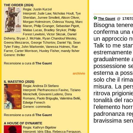
THE ORDER (2024)
Regia: Justin Kurzel
Interpreti: Jude Law, Nicholas Hoult, Tye
Sheridan, Jurnee Smollett, Alison Oliver,
The Gaunt
@ 17/07/2
Morgan Holmstrom, Odessa Young, Marc
Bisogna tenere
Maron, Philip Granger, Sebastian Pigott,
Matias Lucas, Bradley Stryker, Phillip
conferma una ce
Forest Lewitski, Victor Slezak, Daniel
un approccio n
Doheny, Bryan J. McHale, Ryan Chandoul Wesley,
Geena Meszaros, George Tchortov, Daniel Yip, Sean
Talk to me sta
Tyler Foley, John Warkentin, Vanessa Holmes, Rae
Farrer, Carter Morrison, Huxley Fisher, mandy fisher
estremamente i
Genere: thriller
gradualmente al
Recensione a cura di
The Gaunt
possessione se
esterna a posse
archivio
solo che il rim
IL MAESTRO (2025)
misura. La pers
Regia: Andrea Di Stefano
Interpreti: Pierfrancesco Favino, Tiziano
ritrova prigion
Menichelli, Giovanni Ludeno, Dora
Romano, Paolo Briguglia, Valentina Bellè,
tonalità del r
Edwige Fenech
l'elemento horr
Genere: commedia
padronanza reg
Recensione a cura di
The Gaunt
bravissima senz
A HOUSE OF DYNAMITE
Regia: Kathryn Bigelow
Interpreti: Idris Elba, Rebecca Ferguson,