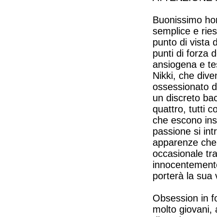
Buonissimo hor
semplice e ries
punto di vista 
punti di forza 
ansiogena e tes
Nikki, che dive
ossessionato d
un discreto ba
quattro, tutti c
che escono insi
passione si int
apparenze che 
occasionale tra 
innocentemente
porterà la sua v
Obsession in fo
molto giovani, 