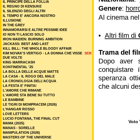
IL PRINCIPE DELLA FOLLIA
IL REGNO DI KENSUKE
Genere
:
horr
IL SILENZIO DEGLI ALTRI
Al cinema ne
IL TEMPO E' ANCORA NOSTRO
ILLUSIONE
IN THE GREY
INNAMORARSI E ALTRE PESSIME IDEE
•
Altri film di
IO NON TI LASCIO SOLO
IRON MAIDEN: BURNING AMBITION
JACKASS: BEST AND LAST
KILL BILL: THE WHOLE BLOODY AFFAIR
Trama del fi
KIM NOVAK'S VERTIGO - LA DONNA CHE VISSE
NEW
DUE VOLTE
Dopo aver sp
KING MARRACASH
KONTINENTAL '25
conquistare 
LA BOLLA DELLE ACQUE MATTE
speranza ott
LA CASA - IL ROGO DEL MALE
LA CRONOLOGIA DELL’ACQUA
che alcuni des
LA FESTA E' FINITA!
L'AMORE CHE RIMANE
L'AMORE STA BENE SU TUTTO
LE BAMBINE
LE TIGRI DI MOMPRACEM (2026)
L'HANGAR ROSSO
LOVE LETTERS
LUCIO FONTANA, THE FINAL CUT
Voto 
MAMA (2025)
MANAS - SORELLE
MANIPULATION (2026)
MASTERS OF THE UNIVERSE