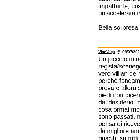
impattante, cos
un'accelerata i
Bella sorpresa.
VincVega
@ 08/07/2026
Un piccolo mira
regista/sceneg
vero villian del
perchè fondame
prova e allora 
piedi non dice
del desiderio"
cosa ormai molt
sono passati, m
pensa di ricev
da migliore am
riusciti, su tut