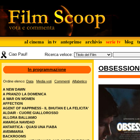
al cinema
in tv
anteprime
archivio
serie tv
blog
t
Ciao Paul!
Ricerca veloce:
OBSESSIO
In programmazione
Ordine elenco:
Data
Media voti
Commenti
Alfabetico
A NEW DAWN
A PRANZO LA DOMENICA
A WAR ON WOMEN
AFFECTION
AGENT OF HAPPINESS - IL BHUTAN E LA FELICITA'
ALDAIR - CUORE GIALLOROSSO
ALLORA BALLIAMO
AMARGA NAVIDAD
ANTARTICA - QUASI UNA FIABA
AVEMMARIA
BACKROOMS