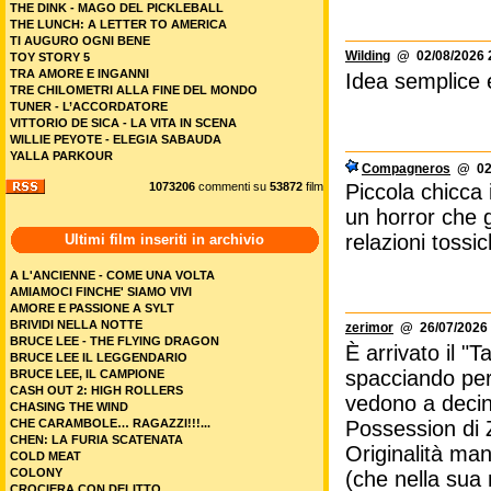
THE DINK - MAGO DEL PICKLEBALL
THE LUNCH: A LETTER TO AMERICA
TI AUGURO OGNI BENE
Wilding
@ 02/08/2026 
TOY STORY 5
TRA AMORE E INGANNI
Idea semplice e 
TRE CHILOMETRI ALLA FINE DEL MONDO
TUNER - L’ACCORDATORE
VITTORIO DE SICA - LA VITA IN SCENA
WILLIE PEYOTE - ELEGIA SABAUDA
YALLA PARKOUR
Compagneros
@ 02/
1073206
commenti su
53872
film
Piccola chicca
un horror che g
relazioni tossi
Ultimi film inseriti in archivio
A L'ANCIENNE - COME UNA VOLTA
AMIAMOCI FINCHE' SIAMO VIVI
AMORE E PASSIONE A SYLT
BRIVIDI NELLA NOTTE
zerimor
@ 26/07/2026 
BRUCE LEE - THE FLYING DRAGON
È arrivato il "
BRUCE LEE IL LEGGENDARIO
spacciando per
BRUCE LEE, IL CAMPIONE
CASH OUT 2: HIGH ROLLERS
vedono a decin
CHASING THE WIND
CHE CARAMBOLE… RAGAZZI!!!...
Possession di 
CHEN: LA FURIA SCATENATA
Originalità manc
COLD MEAT
COLONY
(che nella sua
CROCIERA CON DELITTO