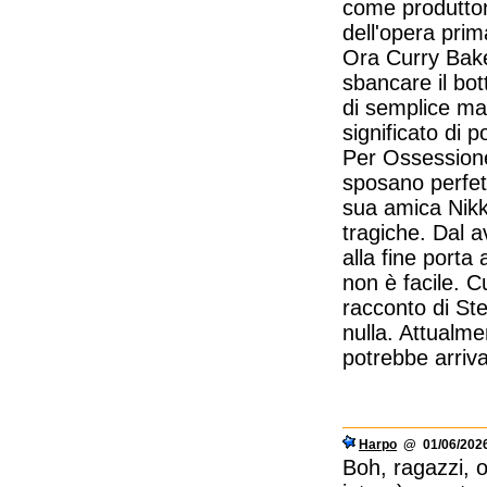
come produttore
dell'opera prim
Ora Curry Baker
sbancare il bo
di semplice ma
significato di 
Per Ossession
sposano perfet
sua amica Nikk
tragiche. Dal a
alla fine porta
non è facile. C
racconto di St
nulla. Attualme
potrebbe arriva
Harpo
@ 01/06/2026
Boh, ragazzi, 