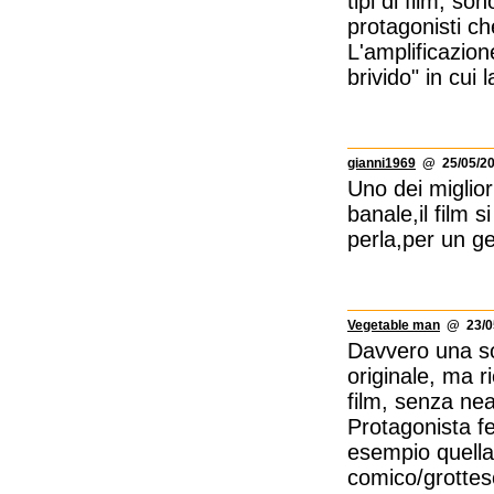
tipi di film, s
protagonisti ch
L'amplificazio
brivido" in cui
gianni1969
@ 25/05/20
Uno dei miglio
banale,il film 
perla,per un 
Vegetable man
@ 23/05
Davvero una so
originale, ma r
film, senza nea
Protagonista f
esempio quella 
comico/grottes