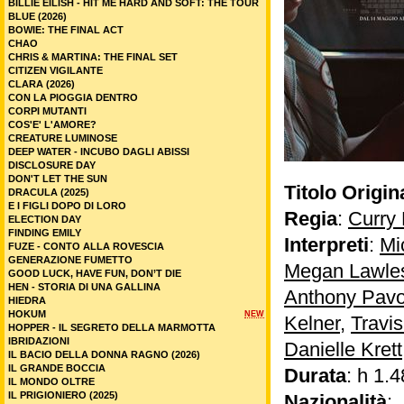
BILLIE EILISH - HIT ME HARD AND SOFT: THE TOUR
BLUE (2026)
BOWIE: THE FINAL ACT
CHAO
CHRIS & MARTINA: THE FINAL SET
CITIZEN VIGILANTE
CLARA (2026)
CON LA PIOGGIA DENTRO
CORPI MUTANTI
COS'E' L'AMORE?
CREATURE LUMINOSE
DEEP WATER - INCUBO DAGLI ABISSI
DISCLOSURE DAY
DON'T LET THE SUN
Titolo Origin
DRACULA (2025)
E I FIGLI DOPO DI LORO
Regia
:
Curry 
ELECTION DAY
FINDING EMILY
Interpreti
:
Mi
FUZE - CONTO ALLA ROVESCIA
GENERAZIONE FUMETTO
Megan Lawle
GOOD LUCK, HAVE FUN, DON’T DIE
HEN - STORIA DI UNA GALLINA
Anthony Pav
HIEDRA
HOKUM
NEW
Kelner
,
Travi
HOPPER - IL SEGRETO DELLA MARMOTTA
IBRIDAZIONI
Danielle Krett
IL BACIO DELLA DONNA RAGNO (2026)
IL GRANDE BOCCIA
Durata
: h 1.4
IL MONDO OLTRE
IL PRIGIONIERO (2025)
Nazionalità
: