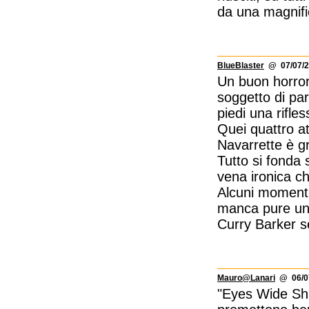
da una magnifi
BlueBlaster
@ 07/07/2
Un buon horror
soggetto di par
piedi una rifles
Quei quattro at
Navarrette è gr
Tutto si fonda 
vena ironica c
Alcuni momenti
manca pure un
Curry Barker s
Mauro@Lanari
@ 06/07
"Eyes Wide Shu