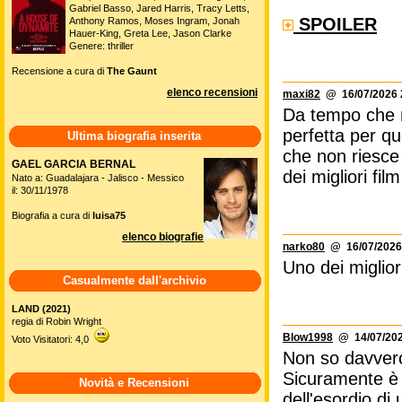
Gabriel Basso, Jared Harris, Tracy Letts,
SPOILER
Anthony Ramos, Moses Ingram, Jonah
Hauer-King, Greta Lee, Jason Clarke
Genere: thriller
Recensione a cura di
The Gaunt
elenco recensioni
maxi82
@ 16/07/2026 
Da tempo che no
perfetta per qu
Ultima biografia inserita
che non riesce 
GAEL GARCIA BERNAL
dei migliori film
Nato a: Guadalajara - Jalisco - Messico
il: 30/11/1978
Biografia a cura di
luisa75
elenco biografie
narko80
@ 16/07/2026
Uno dei migliori
Casualmente dall'archivio
LAND (2021)
regia di Robin Wright
Blow1998
@ 14/07/202
Voto Visitatori: 4,0
Non so davvero
Sicuramente è 
Novità e Recensioni
dell'esordio di