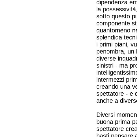
dipendenza emo
la possessività
sotto questo pu
componente sti
quantomeno ne
splendida tecni
i primi piani, 
penombra, un b
diverse inquadr
sinistri - ma p
intelligentissim
intermezzi prim
creando una ver
spettatore - e 
anche a diverse
Diversi momenti
buona prima par
spettatore cre
basti pensare a