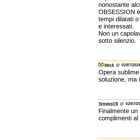
nonostante alc
OBSESSION è c
tempi dilatati 
e interessati.
Non un capolav
sotto silenzio.
bleck
@ 02/07/2026
Opera sublime a
soluzione, ma i
Tempest78
@ 02/07/20
Finalmente un g
complimenti al