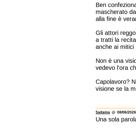
Ben confeziona
mascherato da t
alla fine è ver
Gli attori regg
a tratti la rec
anche ai mitici
Non è una visi
vedevo l'ora ch
Capolavoro? No
visione se la 
Saitama
@ 08/06/2026
Una sola parol