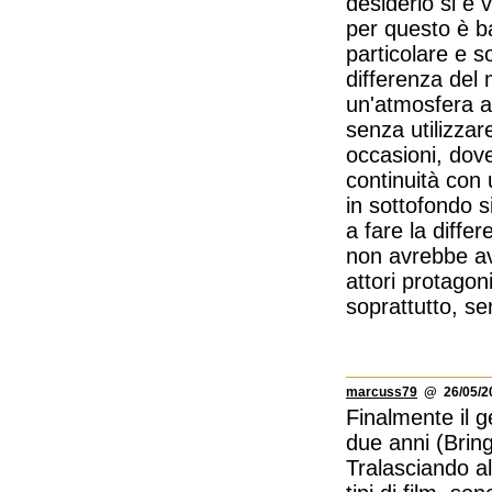
desiderio si è 
per questo è ban
particolare e s
differenza del
un'atmosfera a
senza utilizza
occasioni, dove
continuità con 
in sottofondo s
a fare la diffe
non avrebbe av
attori protagoni
soprattutto, se
marcuss79
@ 26/05/20
Finalmente il ge
due anni (Brin
Tralasciando a