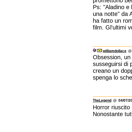
promettono be
Ps: "Aladino e 
una notte" da 
ha fatto un rom
film. Gl'ultimi 
williamdollace
@ 
Obsession, un 
susseguirsi di 
creano un doppi
spenga lo sch
TheLegend
@ 04/07/20
Horror riuscito
Nonostante tutt