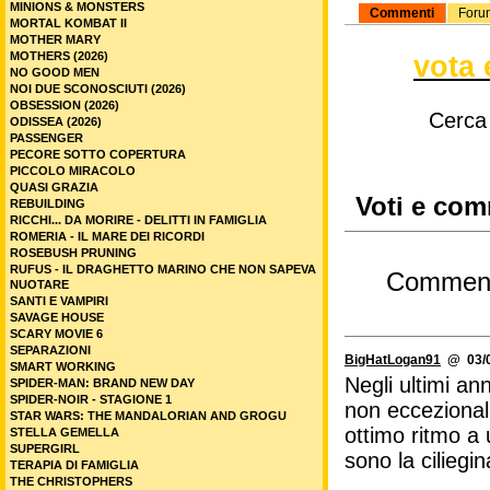
MINIONS & MONSTERS
Commenti
Foru
MORTAL KOMBAT II
MOTHER MARY
MOTHERS (2026)
vota 
NO GOOD MEN
NOI DUE SCONOSCIUTI (2026)
OBSESSION (2026)
Cerca
ODISSEA (2026)
PASSENGER
PECORE SOTTO COPERTURA
PICCOLO MIRACOLO
QUASI GRAZIA
Voti e com
REBUILDING
RICCHI... DA MORIRE - DELITTI IN FAMIGLIA
ROMERIA - IL MARE DEI RICORDI
ROSEBUSH PRUNING
RUFUS - IL DRAGHETTO MARINO CHE NON SAPEVA
Commen
NUOTARE
SANTI E VAMPIRI
SAVAGE HOUSE
SCARY MOVIE 6
SEPARAZIONI
BigHatLogan91
@ 03/0
SMART WORKING
Negli ultimi an
SPIDER-MAN: BRAND NEW DAY
SPIDER-NOIR - STAGIONE 1
non eccezional
STAR WARS: THE MANDALORIAN AND GROGU
ottimo ritmo a 
STELLA GEMELLA
SUPERGIRL
sono la ciliegin
TERAPIA DI FAMIGLIA
THE CHRISTOPHERS