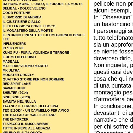
pellicole non 
DA HONG KONG: L'URLO, IL FURORE, LA MORTE
DELIBAL - DOLCE VELENO
alcuni esempi, 
GOOD FORTUNE
In "Obsession" 
IL DIVORZIO DI ANDREA
IL GIUSTIZIERE GIALLO
un bastoncino f
IL KILLER GIOCA CON IL FUOCO
I personaggi so
IL MONASTERO DELLA MORTE
IL PADRINO CINESE E GLI ULTIMI GIORNI DI BRUCE
tutto telefonat
LEE
sia un approfo
INFLUENCERS
IO STO BENE
se niente fosse
KUNG FU - FURIA, VIOLENZA E TERRORE
doveroso dirlo,
L'UOMO DI PECHINO
MADBALL
Non inquieta, p
MAI FIDARSI DI MIO MARITO
MK ULTRA
questi casi dev
MONSTER GRIZZLY
cosa che qui no
QUATTRO STORIE PER NON DORMIRE
RED SPIRIT LAKE
di una puntata 
SAVAGE HUNT
montaggio pess
SHELTER (2014)
SING SING (2023)
d'atmosfera be
SVANITA NEL NULLA
In conclusione,
TAYANG: IL TERRORE DELLA CINA
TEO E ZODI' - UN CAMMELLO PER AMICO
devastanti di q
THE BALLAD OF WALLIS ISLAND
narrativo che d
THE ENFORCER
TI SPACCO IL MUSO, BIMBA!
per chi soffre d
TUTTE INSIEME ALL'ABBAZIA
VELENO IN ALTA QUOTA