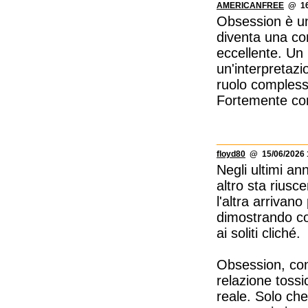
AMERICANFREE
@ 16/
Obsession è un
diventa una con
eccellente. Un 
un'interpretazi
ruolo complesso
Fortemente con
floyd80
@ 15/06/2026 
Negli ultimi an
altro sta riusc
l'altra arrivano
dimostrando co
ai soliti cliché.
Obsession, con 
relazione toss
reale. Solo che