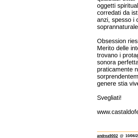
oggetti spiritu
corredati da i
anzi, spesso i 
soprannaturale
Obsession ries
Merito delle int
trovano i prota
sonora perfetta
praticamente nul
sorprendenteme
genere stia vi
Svegliati!
www.castaldofel
andrea9002
@ 10/06/2