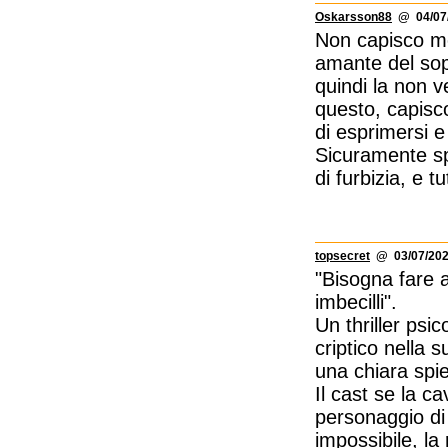
Oskarsson88
@ 04/07/
Non capisco mo
amante del sop
quindi la non v
questo, capisc
di esprimersi 
Sicuramente sp
di furbizia, e 
topsecret
@ 03/07/202
"Bisogna fare a
imbecilli".
Un thriller psi
criptico nella 
una chiara spi
Il cast se la c
personaggio di
impossibile, la