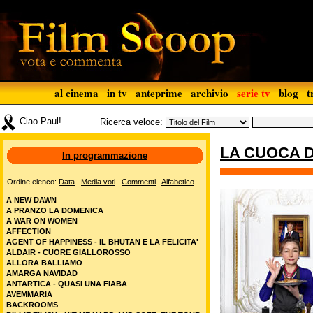
al cinema
in tv
anteprime
archivio
serie tv
blog
t
Ciao Paul!
Ricerca veloce:
LA CUOCA 
In programmazione
Ordine elenco:
Data
Media voti
Commenti
Alfabetico
A NEW DAWN
A PRANZO LA DOMENICA
A WAR ON WOMEN
AFFECTION
AGENT OF HAPPINESS - IL BHUTAN E LA FELICITA'
ALDAIR - CUORE GIALLOROSSO
ALLORA BALLIAMO
AMARGA NAVIDAD
ANTARTICA - QUASI UNA FIABA
AVEMMARIA
BACKROOMS