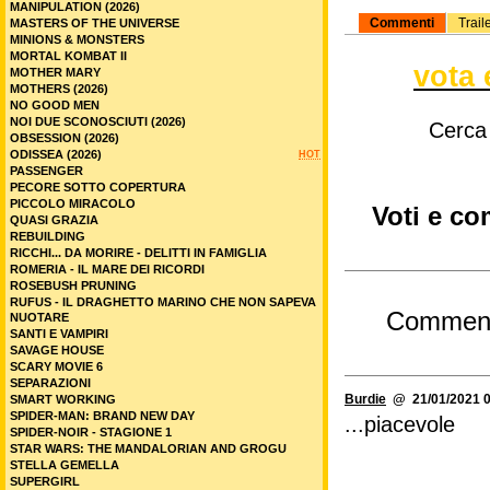
MANIPULATION (2026)
Commenti
Trail
MASTERS OF THE UNIVERSE
MINIONS & MONSTERS
MORTAL KOMBAT II
vota 
MOTHER MARY
MOTHERS (2026)
NO GOOD MEN
NOI DUE SCONOSCIUTI (2026)
Cerca
OBSESSION (2026)
ODISSEA (2026)
HOT
PASSENGER
PECORE SOTTO COPERTURA
PICCOLO MIRACOLO
Voti e co
QUASI GRAZIA
REBUILDING
RICCHI... DA MORIRE - DELITTI IN FAMIGLIA
ROMERIA - IL MARE DEI RICORDI
ROSEBUSH PRUNING
RUFUS - IL DRAGHETTO MARINO CHE NON SAPEVA
Commen
NUOTARE
SANTI E VAMPIRI
SAVAGE HOUSE
SCARY MOVIE 6
SEPARAZIONI
Burdie
@ 21/01/2021 0
SMART WORKING
SPIDER-MAN: BRAND NEW DAY
...piacevole
SPIDER-NOIR - STAGIONE 1
STAR WARS: THE MANDALORIAN AND GROGU
STELLA GEMELLA
SUPERGIRL