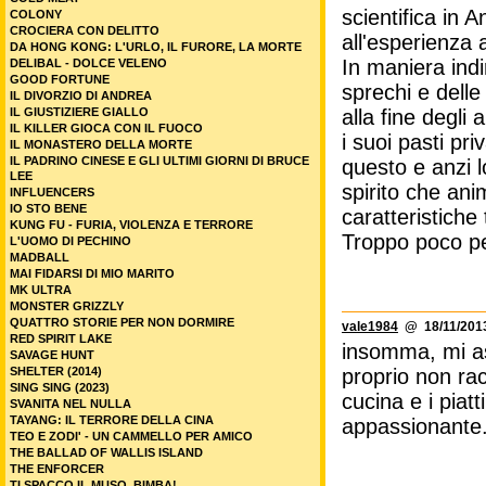
scientifica in 
COLONY
CROCIERA CON DELITTO
all'esperienza 
DA HONG KONG: L'URLO, IL FURORE, LA MORTE
In maniera indi
DELIBAL - DOLCE VELENO
GOOD FORTUNE
sprechi e delle
IL DIVORZIO DI ANDREA
IL GIUSTIZIERE GIALLO
alla fine degli
IL KILLER GIOCA CON IL FUOCO
i suoi pasti pri
IL MONASTERO DELLA MORTE
IL PADRINO CINESE E GLI ULTIMI GIORNI DI BRUCE
questo e anzi l
LEE
spirito che ani
INFLUENCERS
IO STO BENE
caratteristiche 
KUNG FU - FURIA, VIOLENZA E TERRORE
Troppo poco pe
L'UOMO DI PECHINO
MADBALL
MAI FIDARSI DI MIO MARITO
MK ULTRA
MONSTER GRIZZLY
QUATTRO STORIE PER NON DORMIRE
vale1984
@ 18/11/2013
RED SPIRIT LAKE
insomma, mi as
SAVAGE HUNT
SHELTER (2014)
proprio non rac
SING SING (2023)
cucina e i piat
SVANITA NEL NULLA
TAYANG: IL TERRORE DELLA CINA
appassionante
TEO E ZODI' - UN CAMMELLO PER AMICO
THE BALLAD OF WALLIS ISLAND
THE ENFORCER
TI SPACCO IL MUSO, BIMBA!