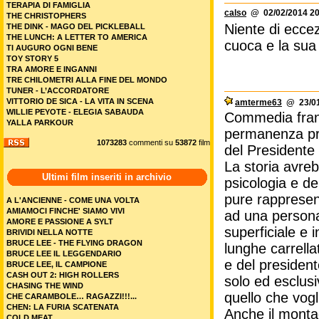
TERAPIA DI FAMIGLIA
calso
@ 02/02/2014 20
THE CHRISTOPHERS
Niente di ecce
THE DINK - MAGO DEL PICKLEBALL
THE LUNCH: A LETTER TO AMERICA
cuoca e la sua
TI AUGURO OGNI BENE
TOY STORY 5
TRA AMORE E INGANNI
TRE CHILOMETRI ALLA FINE DEL MONDO
TUNER - L’ACCORDATORE
VITTORIO DE SICA - LA VITA IN SCENA
amterme63
@ 23/01
WILLIE PEYOTE - ELEGIA SABAUDA
Commedia franc
YALLA PARKOUR
permanenza pre
1073283
commenti su
53872
film
del Presidente
La storia avreb
Ultimi film inseriti in archivio
psicologia e de
pure rappresen
A L'ANCIENNE - COME UNA VOLTA
AMIAMOCI FINCHE' SIAMO VIVI
ad una persona 
AMORE E PASSIONE A SYLT
superficiale e 
BRIVIDI NELLA NOTTE
BRUCE LEE - THE FLYING DRAGON
lunghe carrella
BRUCE LEE IL LEGGENDARIO
e del president
BRUCE LEE, IL CAMPIONE
CASH OUT 2: HIGH ROLLERS
solo ed esclus
CHASING THE WIND
quello che vog
CHE CARAMBOLE… RAGAZZI!!!...
CHEN: LA FURIA SCATENATA
Anche il monta
COLD MEAT