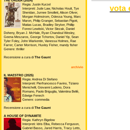
THE ORDER (2024)
Regia: Justin Kurzel
vota 
Interpreti: Jude Law, Nicholas Hoult, Tye
Sheridan, Jurnee Smollett, Alison Oliver,
Morgan Holmstrom, Odessa Young, Marc
Maron, Philip Granger, Sebastian Pigott,
Matias Lucas, Bradley Stryker, Phillip
Forest Lewitski, Victor Slezak, Daniel
Doheny, Bryan J. McHale, Ryan Chandoul Wesley,
Geena Meszaros, George Tchortov, Daniel Yip, Sean
Tyler Foley, John Warkentin, Vanessa Holmes, Rae
Farrer, Carter Morrison, Huxley Fisher, mandy fisher
Genere: thriller
Recensione a cura di
The Gaunt
archivio
IL MAESTRO (2025)
Regia: Andrea Di Stefano
Interpreti: Pierfrancesco Favino, Tiziano
Menichelli, Giovanni Ludeno, Dora
Romano, Paolo Briguglia, Valentina Bellè,
Edwige Fenech
Genere: commedia
Recensione a cura di
The Gaunt
A HOUSE OF DYNAMITE
Regia: Kathryn Bigelow
Interpreti: Idris Elba, Rebecca Ferguson,
Gabriel Basso, Jared Harris, Tracy Letts,