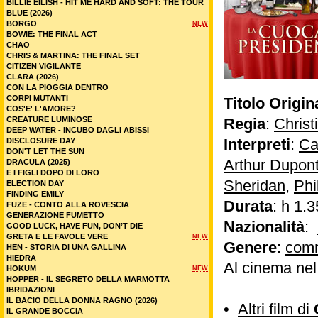
BILLIE EILISH - HIT ME HARD AND SOFT: THE TOUR
BLUE (2026)
BORGO
NEW
BOWIE: THE FINAL ACT
CHAO
CHRIS & MARTINA: THE FINAL SET
CITIZEN VIGILANTE
CLARA (2026)
CON LA PIOGGIA DENTRO
CORPI MUTANTI
Titolo Origin
COS'E' L'AMORE?
CREATURE LUMINOSE
Regia
:
Christ
DEEP WATER - INCUBO DAGLI ABISSI
Interpreti
:
Ca
DISCLOSURE DAY
DON'T LET THE SUN
Arthur Dupon
DRACULA (2025)
E I FIGLI DOPO DI LORO
Sheridan
,
Phi
ELECTION DAY
FINDING EMILY
Durata
: h 1.3
FUZE - CONTO ALLA ROVESCIA
GENERAZIONE FUMETTO
Nazionalità
:
GOOD LUCK, HAVE FUN, DON’T DIE
GRETA E LE FAVOLE VERE
NEW
Genere
:
com
HEN - STORIA DI UNA GALLINA
HIEDRA
Al cinema ne
HOKUM
NEW
HOPPER - IL SEGRETO DELLA MARMOTTA
IBRIDAZIONI
IL BACIO DELLA DONNA RAGNO (2026)
•
Altri film di
IL GRANDE BOCCIA