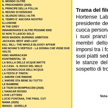
IL MONDO OLTRE
IL PRIGIONIERO (2025)
IL PRINCIPE DELLA FOLLIA
Trama del fi
IL REGNO DI KENSUKE
Hortense Labo
IL SILENZIO DEGLI ALTRI
IL TEMPO E' ANCORA NOSTRO
presidente de
ILLUSIONE
IN THE GREY
cuoca persona
INNAMORARSI E ALTRE PESSIME IDEE
IO NON TI LASCIO SOLO
i suoi pranzi
IRON MAIDEN: BURNING AMBITION
JACKASS: BEST AND LAST
membri dello
KILL BILL: THE WHOLE BLOODY AFFAIR
imporsi tra i 
KIM NOVAK'S VERTIGO - LA DONNA CHE VISSE DUE
VOLTE
suoi piatti se
KING MARRACASH
KONTINENTAL '25
le stanze de
LA BOLLA DELLE ACQUE MATTE
LA CASA - IL ROGO DEL MALE
sospetto di tr
LA CRONOLOGIA DELL’ACQUA
LA FESTA E' FINITA!
L'AMORE CHE RIMANE
L'AMORE STA BENE SU TUTTO
LE BAMBINE
LE TIGRI DI MOMPRACEM (2026)
L'HANGAR ROSSO
LOVE LETTERS
Voto 
LUCIO FONTANA, THE FINAL CUT
MAMA (2025)
MANAS - SORELLE