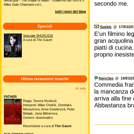
dell'acqua - The shape of water - Guillermo del Toro e J.
secondo me.
Miles Dale Chiamami col t...
tutti i post del blog
Speciali
Suskis
@ 17/03/201
E'un filmino le
Speciale SHOKUZAI
gran acquolina 
A cura di
The Gaunt
piatti di cucin
proprio inesist
foxycleo
@ 10/03/20
Ultime recensioni inserite
Commedia franc
in sala
la mancanza del
FATHER
arriva alla fin
Regia: Tereza Nvotová
Abbastanza bra
Interpreti: Milan Ondrík, Dominika
Moravkova, Anna Geislerová, Peter
Bebjak, Jana Bittnerova
Genere: drammatico
Recensione a cura di
The Gaunt