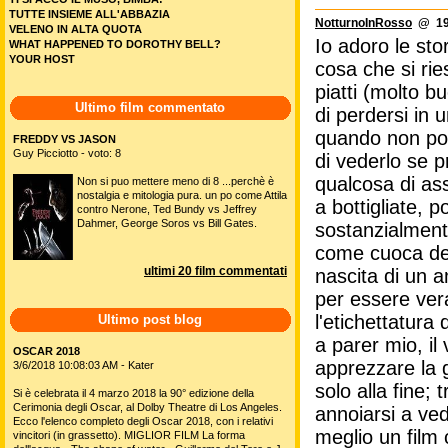
TUTTE INSIEME ALL'ABBAZIA
NotturnoInRosso
@ 19/
VELENO IN ALTA QUOTA
Io adoro le sto
WHAT HAPPENED TO DOROTHY BELL?
YOUR HOST
cosa che si rie
piatti (molto bu
Ultimo film commentato
di perdersi in 
quando non pomp
FREDDY VS JASON
Guy Picciotto - voto: 8
di vederlo se p
qualcosa di ass
Non si puo mettere meno di 8 ...perchè è
nostalgia e mitologia pura. un po come Attila
a bottigliate, p
contro Nerone, Ted Bundy vs Jeffrey
Dahmer, George Soros vs Bill Gates.
sostanzialment
come cuoca del
ultimi 20 film commentati
nascita di un a
per essere ver
l'etichettatura 
Ultimo post blog
a parer mio, il 
OSCAR 2018
apprezzare la g
3/6/2018 10:08:03 AM - Kater
solo alla fine;
Si è celebrata il 4 marzo 2018 la 90° edizione della
Cerimonia degli Oscar, al Dolby Theatre di Los Angeles.
annoiarsi a ve
Ecco l'elenco completo degli Oscar 2018, con i relativi
meglio un film 
vincitori (in grassetto). MIGLIOR FILM La forma