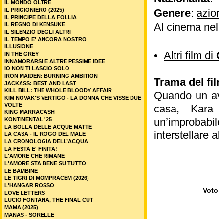
IL MONDO OLTRE
IL PRIGIONIERO (2025)
Genere
:
azio
IL PRINCIPE DELLA FOLLIA
Al cinema ne
IL REGNO DI KENSUKE
IL SILENZIO DEGLI ALTRI
IL TEMPO E' ANCORA NOSTRO
ILLUSIONE
•
Altri film di
IN THE GREY
INNAMORARSI E ALTRE PESSIME IDEE
IO NON TI LASCIO SOLO
IRON MAIDEN: BURNING AMBITION
Trama del fi
JACKASS: BEST AND LAST
KILL BILL: THE WHOLE BLOODY AFFAIR
Quando un avv
KIM NOVAK'S VERTIGO - LA DONNA CHE VISSE DUE
VOLTE
casa, Kara 
KING MARRACASH
un’improbab
KONTINENTAL '25
LA BOLLA DELLE ACQUE MATTE
interstellare a
LA CASA - IL ROGO DEL MALE
LA CRONOLOGIA DELL’ACQUA
LA FESTA E' FINITA!
L'AMORE CHE RIMANE
L'AMORE STA BENE SU TUTTO
LE BAMBINE
LE TIGRI DI MOMPRACEM (2026)
L'HANGAR ROSSO
Voto 
LOVE LETTERS
LUCIO FONTANA, THE FINAL CUT
MAMA (2025)
MANAS - SORELLE