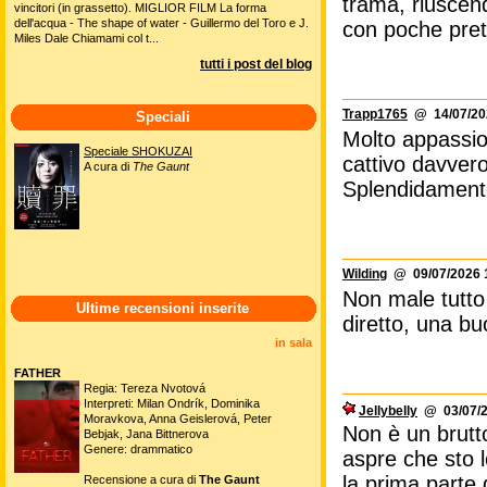
trama, riuscen
vincitori (in grassetto). MIGLIOR FILM La forma
dell'acqua - The shape of water - Guillermo del Toro e J.
con poche prete
Miles Dale Chiamami col t...
tutti i post del blog
Trapp1765
@ 14/07/202
Speciali
Molto appassio
Speciale SHOKUZAI
cattivo davver
A cura di
The Gaunt
Splendidamente
Wilding
@ 09/07/2026 
Non male tutto
Ultime recensioni inserite
diretto, una b
in sala
FATHER
Regia: Tereza Nvotová
Interpreti: Milan Ondrík, Dominika
Jellybelly
@ 03/07/2
Moravkova, Anna Geislerová, Peter
Non è un brutto
Bebjak, Jana Bittnerova
Genere: drammatico
aspre che sto 
la prima parte
Recensione a cura di
The Gaunt