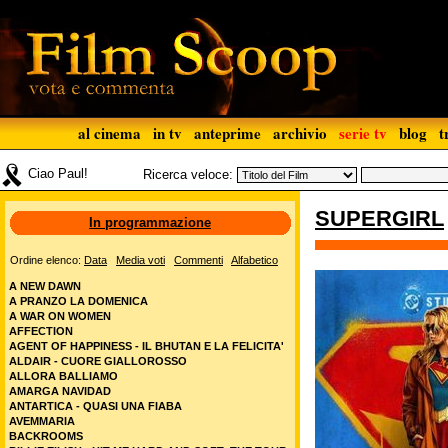
al cinema
in tv
anteprime
archivio
serie tv
blog
t
Ciao Paul!
Ricerca veloce:
SUPERGIRL
In programmazione
Ordine elenco:
Data
Media voti
Commenti
Alfabetico
A NEW DAWN
A PRANZO LA DOMENICA
A WAR ON WOMEN
AFFECTION
AGENT OF HAPPINESS - IL BHUTAN E LA FELICITA'
ALDAIR - CUORE GIALLOROSSO
ALLORA BALLIAMO
AMARGA NAVIDAD
ANTARTICA - QUASI UNA FIABA
AVEMMARIA
BACKROOMS