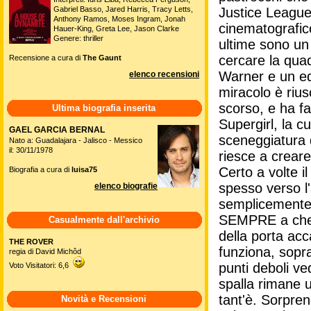
Gabriel Basso, Jared Harris, Tracy Letts,
Justice League
Anthony Ramos, Moses Ingram, Jonah
cinematografic
Hauer-King, Greta Lee, Jason Clarke
Genere: thriller
ultime sono un 
cercare la qua
Recensione a cura di
The Gaunt
Warner e un equ
elenco recensioni
miracolo è rius
scorso, e ha fa
Ultima biografia inserita
Supergirl, la c
GAEL GARCIA BERNAL
sceneggiatura 
Nato a: Guadalajara - Jalisco - Messico
il: 30/11/1978
riesce a creare
Certo a volte 
Biografia a cura di
luisa75
spesso verso l'
elenco biografie
semplicemente m
SEMPRE a che f
Casualmente dall'archivio
della porta acc
THE ROVER
funziona, soprat
regia di David Michôd
punti deboli v
Voto Visitatori: 6,6
spalla rimane u
tant'è. Sorpre
Novità e Recensioni