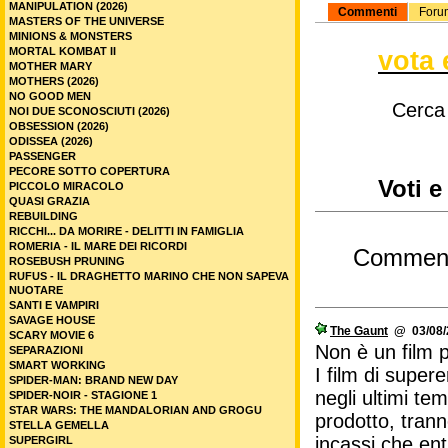
MANIPULATION (2026)
Commenti
Foru
MASTERS OF THE UNIVERSE
MINIONS & MONSTERS
MORTAL KOMBAT II
vota 
MOTHER MARY
MOTHERS (2026)
NO GOOD MEN
Cerca
NOI DUE SCONOSCIUTI (2026)
OBSESSION (2026)
ODISSEA (2026)
PASSENGER
PECORE SOTTO COPERTURA
Voti e
PICCOLO MIRACOLO
QUASI GRAZIA
REBUILDING
RICCHI... DA MORIRE - DELITTI IN FAMIGLIA
ROMERIA - IL MARE DEI RICORDI
Commen
ROSEBUSH PRUNING
RUFUS - IL DRAGHETTO MARINO CHE NON SAPEVA
NUOTARE
SANTI E VAMPIRI
SAVAGE HOUSE
The Gaunt
@ 03/08/2
SCARY MOVIE 6
Non è un film 
SEPARAZIONI
SMART WORKING
I film di super
SPIDER-MAN: BRAND NEW DAY
negli ultimi te
SPIDER-NOIR - STAGIONE 1
STAR WARS: THE MANDALORIAN AND GROGU
prodotto, trann
STELLA GEMELLA
incassi che entr
SUPERGIRL