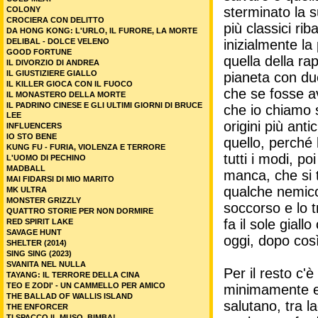
sterminato la s
COLONY
CROCIERA CON DELITTO
più classici ri
DA HONG KONG: L'URLO, IL FURORE, LA MORTE
DELIBAL - DOLCE VELENO
inizialmente la
GOOD FORTUNE
quella della ra
IL DIVORZIO DI ANDREA
IL GIUSTIZIERE GIALLO
pianeta con due
IL KILLER GIOCA CON IL FUOCO
che se fosse a
IL MONASTERO DELLA MORTE
IL PADRINO CINESE E GLI ULTIMI GIORNI DI BRUCE
che io chiamo 
LEE
origini più ant
INFLUENCERS
IO STO BENE
quello, perché 
KUNG FU - FURIA, VIOLENZA E TERRORE
tutti i modi, p
L'UOMO DI PECHINO
MADBALL
manca, che si tr
MAI FIDARSI DI MIO MARITO
qualche nemico 
MK ULTRA
MONSTER GRIZZLY
soccorso e lo 
QUATTRO STORIE PER NON DORMIRE
fa il sole gial
RED SPIRIT LAKE
SAVAGE HUNT
oggi, dopo così 
SHELTER (2014)
SING SING (2023)
SVANITA NEL NULLA
Per il resto c'
TAYANG: IL TERRORE DELLA CINA
TEO E ZODI' - UN CAMMELLO PER AMICO
minimamente em
THE BALLAD OF WALLIS ISLAND
salutano, tra l
THE ENFORCER
TI SPACCO IL MUSO, BIMBA!