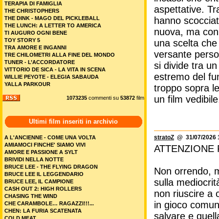
TERAPIA DI FAMIGLIA
aspettative. Tr
THE CHRISTOPHERS
THE DINK - MAGO DEL PICKLEBALL
hanno scocciat
THE LUNCH: A LETTER TO AMERICA
nuova, ma con 
TI AUGURO OGNI BENE
TOY STORY 5
una scelta che 
TRA AMORE E INGANNI
versante perso
TRE CHILOMETRI ALLA FINE DEL MONDO
TUNER - L’ACCORDATORE
si divide tra 
VITTORIO DE SICA - LA VITA IN SCENA
estremo del fu
WILLIE PEYOTE - ELEGIA SABAUDA
YALLA PARKOUR
troppo sopra l
un film vedibile
1073235
commenti su
53872
film
Ultimi film inseriti in archivio
stratoZ
@ 31/07/2026 
A L'ANCIENNE - COME UNA VOLTA
AMIAMOCI FINCHE' SIAMO VIVI
ATTENZIONE 
AMORE E PASSIONE A SYLT
BRIVIDI NELLA NOTTE
BRUCE LEE - THE FLYING DRAGON
Non orrendo, m
BRUCE LEE IL LEGGENDARIO
sulla mediocrit
BRUCE LEE, IL CAMPIONE
CASH OUT 2: HIGH ROLLERS
non riuscire a
CHASING THE WIND
in gioco comun
CHE CARAMBOLE… RAGAZZI!!!...
CHEN: LA FURIA SCATENATA
salvare e quell
COLD MEAT