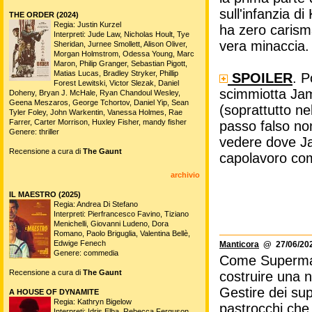
sull'infanzia di
THE ORDER (2024)
Regia: Justin Kurzel
ha zero carism
Interpreti: Jude Law, Nicholas Hoult, Tye
vera minaccia.
Sheridan, Jurnee Smollett, Alison Oliver,
Morgan Holmstrom, Odessa Young, Marc
Maron, Philip Granger, Sebastian Pigott,
Matias Lucas, Bradley Stryker, Phillip
SPOILER
. P
Forest Lewitski, Victor Slezak, Daniel
scimmiotta Ja
Doheny, Bryan J. McHale, Ryan Chandoul Wesley,
Geena Meszaros, George Tchortov, Daniel Yip, Sean
(soprattutto n
Tyler Foley, John Warkentin, Vanessa Holmes, Rae
Farrer, Carter Morrison, Huxley Fisher, mandy fisher
passo falso non
Genere: thriller
vedere dove Ja
Recensione a cura di
The Gaunt
capolavoro co
archivio
IL MAESTRO (2025)
Regia: Andrea Di Stefano
Interpreti: Pierfrancesco Favino, Tiziano
Menichelli, Giovanni Ludeno, Dora
Romano, Paolo Briguglia, Valentina Bellè,
Edwige Fenech
Manticora
@ 27/06/202
Genere: commedia
Come Superman,
Recensione a cura di
The Gaunt
costruire una n
Gestire dei supe
A HOUSE OF DYNAMITE
Regia: Kathryn Bigelow
pastrocchi che
Interpreti: Idris Elba, Rebecca Ferguson,