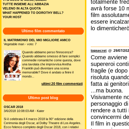
totalmente fred
TUTTE INSIEME ALL'ABBAZIA
avrà forse 10 
VELENO IN ALTA QUOTA
WHAT HAPPENED TO DOROTHY BELL?
film assolutam
YOUR HOST
essere incalza
lo dimenticher
Ultimo film commentato
IL MATRIMONIO DEL MIO MIGLIORE AMICO
Vegetable man - voto: 7
topsecret
@ 29/07/202
Quando abbiamo perso l'innocenza?
Come avviene 
Quando abbiamo smesso di fare semplici
commedie romantiche come questa, dove
supereroi con
una tavolata che improvvisa Aretha
Franklin può diventare una scena
fragile (e dop
memorabile? Dove é andato a finire il
risoluta quando
mondo...
fatta ai genito
ultimi 20 film commentati
...ma buona.
Visivamente non
Ultimo post blog
personaggio di
OSCAR 2018
rendere a tutti
3/6/2018 10:08:03 AM - Kater
convincermi del
Si è celebrata il 4 marzo 2018 la 90° edizione della
Il film in ques
Cerimonia degli Oscar, al Dolby Theatre di Los Angeles.
Ecco l'elenco completo degli Oscar 2018, con i relativi