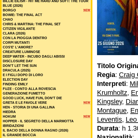
BILLIE EILISH - HIT ME HARD AND SOFT: THE TOUR
BLUE (2026)
BORGO
NEW
BOWIE: THE FINAL ACT
CHAO
CHRIS & MARTINA: THE FINAL SET
CITIZEN VIGILANTE
CLARA (2026)
CON LA PIOGGIA DENTRO
CORPI MUTANTI
COS'E' L'AMORE?
CREATURE LUMINOSE
DEEP WATER - INCUBO DAGLI ABISSI
DISCLOSURE DAY
Titolo Origin
DON'T LET THE SUN
DRACULA (2025)
Regia
:
Craig 
E I FIGLI DOPO DI LORO
ELECTION DAY
Interpreti
:
Mi
FINDING EMILY
FUZE - CONTO ALLA ROVESCIA
Krumholtz
,
E
GENERAZIONE FUMETTO
GOOD LUCK, HAVE FUN, DON’T DIE
Kingsley
,
Dia
GRETA E LE FAVOLE VERE
NEW
HEN - STORIA DI UNA GALLINA
Montague
,
Em
HIEDRA
HOKUM
NEW
Leventis
,
Leo 
HOPPER - IL SEGRETO DELLA MARMOTTA
IBRIDAZIONI
Durata
: h 1.3
IL BACIO DELLA DONNA RAGNO (2026)
IL GRANDE BOCCIA
Nazionalità
: