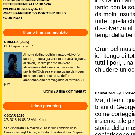
lo straordinario
TUTTE INSIEME ALL'ABBAZIA
tanto con la so
VELENO IN ALTA QUOTA
da molti, risul
WHAT HAPPENED TO DOROTHY BELL?
YOUR HOST
tutte, quella c
dissolvenza all
Ultimo film commentato
tempi della bel
ODISSEA (2026)
Ch.Chaplin - voto: 7
Gran bel musica
io ritengo di t
Al netto dell'incredibile impatto visivo (e
sonoro) e della già arcinota qualità registica
tutti i pori, u
di Nolan, un film per me davvero
abbastanza deludente. A mio avviso, la
chiudere un occ
storia dell'Odissea è stata usata da Nolan
come una lunga metafora dell'era
americana che sta volgendo al termine. Si
punt...
ultimi 20 film commentati
DankoCardi
@ 15/05/2
Ma, ditemi, qua
Ultimo post blog
brani di Georg
come corteggiar
OSCAR 2018
insieme alle pi
3/6/2018 10:08:03 AM - Kater
storia della mu
Si è celebrata il 4 marzo 2018 la 90° edizione della
Cerimonia degli Oscar, al Dolby Theatre di Los Angeles.
conferiscono u