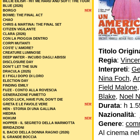
BILLIE EILISH - HIT ME HARD AND SOFT: THE TOUR
BLUE (2026)
BORGO
NEW
BOWIE: THE FINAL ACT
CHAO
CHRIS & MARTINA: THE FINAL SET
CITIZEN VIGILANTE
CLARA (2026)
CON LA PIOGGIA DENTRO
CORPI MUTANTI
COS'E' L'AMORE?
Titolo Origin
CREATURE LUMINOSE
DEEP WATER - INCUBO DAGLI ABISSI
Regia
:
Vincen
DISCLOSURE DAY
DON'T LET THE SUN
Interpreti
:
Ge
DRACULA (2025)
E I FIGLI DOPO DI LORO
Nina Foch
,
An
ELECTION DAY
FINDING EMILY
Field Malone
FUZE - CONTO ALLA ROVESCIA
Blake
,
Noel Ne
GENERAZIONE FUMETTO
GOOD LUCK, HAVE FUN, DON’T DIE
Durata
: h 1.5
GRETA E LE FAVOLE VERE
NEW
HEN - STORIA DI UNA GALLINA
Nazionalità
:
HIEDRA
HOKUM
NEW
Genere
:
com
HOPPER - IL SEGRETO DELLA MARMOTTA
IBRIDAZIONI
Al cinema ne
IL BACIO DELLA DONNA RAGNO (2026)
IL GRANDE BOCCIA