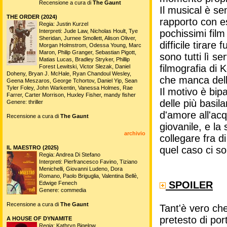
Recensione a cura di
The Gaunt
Il musical è se
THE ORDER (2024)
rapporto con es
Regia: Justin Kurzel
Interpreti: Jude Law, Nicholas Hoult, Tye
pochissimi film
Sheridan, Jurnee Smollett, Alison Oliver,
difficile tirar
Morgan Holmstrom, Odessa Young, Marc
Maron, Philip Granger, Sebastian Pigott,
sono tutti lì s
Matias Lucas, Bradley Stryker, Phillip
filmografia di 
Forest Lewitski, Victor Slezak, Daniel
Doheny, Bryan J. McHale, Ryan Chandoul Wesley,
che manca della
Geena Meszaros, George Tchortov, Daniel Yip, Sean
Tyler Foley, John Warkentin, Vanessa Holmes, Rae
Il motivo è bip
Farrer, Carter Morrison, Huxley Fisher, mandy fisher
delle più basila
Genere: thriller
d'amore all'ac
Recensione a cura di
The Gaunt
giovanile, e la
archivio
collegare fra 
IL MAESTRO (2025)
quel caso ci so
Regia: Andrea Di Stefano
Interpreti: Pierfrancesco Favino, Tiziano
Menichelli, Giovanni Ludeno, Dora
Romano, Paolo Briguglia, Valentina Bellè,
SPOILER
Edwige Fenech
Genere: commedia
Recensione a cura di
The Gaunt
Tant'è vero che
pretesto di por
A HOUSE OF DYNAMITE
Regia: Kathryn Bigelow