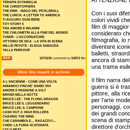
ATTENZIONE 
TERAPIA DI FAMIGLIA
THE CHRISTOPHERS
THE DINK - MAGO DEL PICKLEBALL
Con i suoi dife
THE LUNCH: A LETTER TO AMERICA
colori vividi c
TI AUGURO OGNI BENE
TOY STORY 5
film di maggior
TRA AMORE E INGANNI
considerato che
TRE CHILOMETRI ALLA FINE DEL MONDO
TUNER - L’ACCORDATORE
filmografia, lo
VITTORIO DE SICA - LA VITA IN SCENA
diventare iconi
WILLIE PEYOTE - ELEGIA SABAUDA
YALLA PARKOUR
balletti, strao
1073235
commenti su
53872
film
ancora di stam
una trama esile
Ultimi film inseriti in archivio
Il film narra d
A L'ANCIENNE - COME UNA VOLTA
guerra si è tra
AMIAMOCI FINCHE' SIAMO VIVI
AMORE E PASSIONE A SYLT
pittore, alla ri
BRIVIDI NELLA NOTTE
per l'arte mode
BRUCE LEE - THE FLYING DRAGON
BRUCE LEE IL LEGGENDARIO
personaggi, co
BRUCE LEE, IL CAMPIONE
CASH OUT 2: HIGH ROLLERS
dei grandi conc
CHASING THE WIND
scena di stampo 
CHE CARAMBOLE… RAGAZZI!!!...
CHEN: LA FURIA SCATENATA
direttore d'orc
COLD MEAT