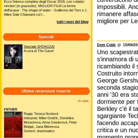
Ecco l'elenco completo degli Oscar 2018, con i relativi
impossibili. A
vincitori (in grassetto). MIGLIOR FILM La forma
dell'acqua - The shape of water - Guillermo del Toro e J.
rimanere affasc
Miles Dale Chiamami col t...
migliore per Le
tutti i post del blog
Speciali
Dom Cobb
@ 15/09/201
Speciale SHOKUZAI
Uno scapestrato
A cura di
The Gaunt
s'innamora di 
ricambiando il 
Costruito intor
George Gershwi
seconda stagio
Ultime recensioni inserite
anni '30 era st
dormiente per 
in sala
Berkley c'è il 
FATHER
Regia: Tereza Nvotová
sgargiante Tech
Interpreti: Milan Ondrík, Dominika
facendo accapar
Moravkova, Anna Geislerová, Peter
Bebjak, Jana Bittnerova
critica e un nu
Genere: drammatico
momento proprio