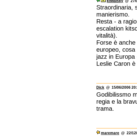
kowalsky
@ 27/0
Straordinaria, 
manierismo.
Resta - a ragio
escalation kits
vitalità).
Forse è anche 
europeo, cosa t
jazz in Europa 
Leslie Caron è 
Dick
@ 15/06/2006 20:
Godibilissmo mu
regia e la brav
trama.
maremare
@ 22/12/