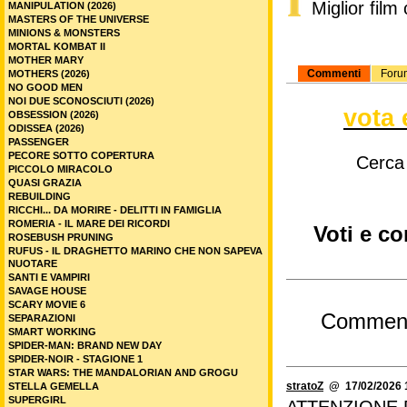
Miglior fil
MANIPULATION (2026)
MASTERS OF THE UNIVERSE
MINIONS & MONSTERS
MORTAL KOMBAT II
MOTHER MARY
Commenti
Foru
MOTHERS (2026)
NO GOOD MEN
NOI DUE SCONOSCIUTI (2026)
vota 
OBSESSION (2026)
ODISSEA (2026)
PASSENGER
PECORE SOTTO COPERTURA
Cerca
PICCOLO MIRACOLO
QUASI GRAZIA
REBUILDING
RICCHI... DA MORIRE - DELITTI IN FAMIGLIA
ROMERIA - IL MARE DEI RICORDI
Voti e c
ROSEBUSH PRUNING
RUFUS - IL DRAGHETTO MARINO CHE NON SAPEVA
NUOTARE
SANTI E VAMPIRI
SAVAGE HOUSE
SCARY MOVIE 6
Commen
SEPARAZIONI
SMART WORKING
SPIDER-MAN: BRAND NEW DAY
SPIDER-NOIR - STAGIONE 1
STAR WARS: THE MANDALORIAN AND GROGU
stratoZ
@ 17/02/2026 
STELLA GEMELLA
SUPERGIRL