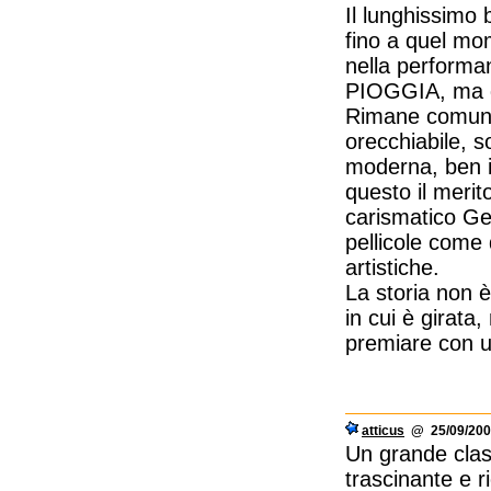
Il lunghissimo b
fino a quel mo
nella perform
PIOGGIA, ma qu
Rimane comunqu
orecchiabile, 
moderna, ben i
questo il merit
carismatico Gen
pellicole come 
artistiche.
La storia non è
in cui è girata
premiare con u
atticus
@ 25/09/200
Un grande clas
trascinante e r