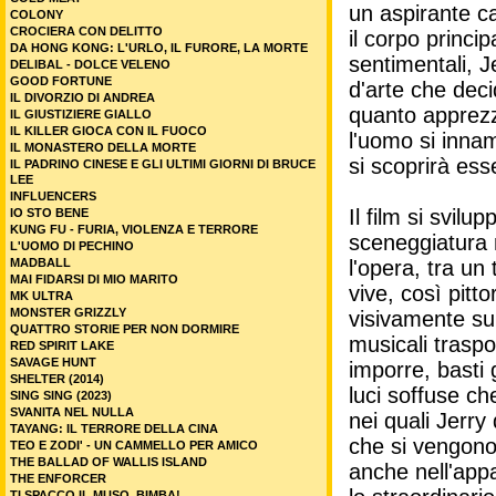
un aspirante ca
COLONY
CROCIERA CON DELITTO
il corpo princi
DA HONG KONG: L'URLO, IL FURORE, LA MORTE
sentimentali, J
DELIBAL - DOLCE VELENO
GOOD FORTUNE
d'arte che deci
IL DIVORZIO DI ANDREA
quanto apprezz
IL GIUSTIZIERE GIALLO
IL KILLER GIOCA CON IL FUOCO
l'uomo si inna
IL MONASTERO DELLA MORTE
si scoprirà es
IL PADRINO CINESE E GLI ULTIMI GIORNI DI BRUCE
LEE
INFLUENCERS
Il film si svilu
IO STO BENE
KUNG FU - FURIA, VIOLENZA E TERRORE
sceneggiatura n
L'UOMO DI PECHINO
MADBALL
l'opera, tra un
MAI FIDARSI DI MIO MARITO
vive, così pit
MK ULTRA
MONSTER GRIZZLY
visivamente sub
QUATTRO STORIE PER NON DORMIRE
musicali traspo
RED SPIRIT LAKE
SAVAGE HUNT
imporre, basti 
SHELTER (2014)
luci soffuse ch
SING SING (2023)
SVANITA NEL NULLA
nei quali Jerry
TAYANG: IL TERRORE DELLA CINA
che si vengono 
TEO E ZODI' - UN CAMMELLO PER AMICO
THE BALLAD OF WALLIS ISLAND
anche nell'appa
THE ENFORCER
TI SPACCO IL MUSO, BIMBA!