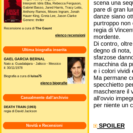
scena una sequ
Interpreti: Idris Elba, Rebecca Ferguson,
Gabriel Basso, Jared Harris, Tracy Letts,
pare di gran lu
Anthony Ramos, Moses Ingram, Jonah
danze siano ot
Hauer-King, Greta Lee, Jason Clarke
Genere: thriller
purtroppo non 
Recensione a cura di
The Gaunt
regia di Vincen
elenco recensioni
mordente.
Di contro, oltr
degno di nota,
Ultima biografia inserita
sfarzose danno v
GAEL GARCIA BERNAL
macchina da pr
Nato a: Guadalajara - Jalisco - Messico
il: 30/11/1978
e i colori vivid
Biografia a cura di
luisa75
Ma permane com
elenco biografie
specchietto per
mascherare il v
all'ovvio impe
Casualmente dall'archivio
per niente un c
DEATH TRAIN (1993)
regia di David Jackson
SPOILER
Novità e Recensioni