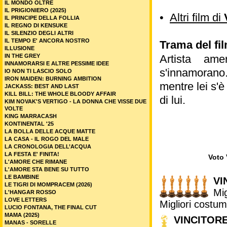
IL MONDO OLTRE
IL PRIGIONIERO (2025)
•
Altri film di
IL PRINCIPE DELLA FOLLIA
IL REGNO DI KENSUKE
IL SILENZIO DEGLI ALTRI
IL TEMPO E' ANCORA NOSTRO
Trama del fi
ILLUSIONE
IN THE GREY
Artista am
INNAMORARSI E ALTRE PESSIME IDEE
s'innamorano
IO NON TI LASCIO SOLO
IRON MAIDEN: BURNING AMBITION
mentre lei s'
JACKASS: BEST AND LAST
KILL BILL: THE WHOLE BLOODY AFFAIR
di lui.
KIM NOVAK'S VERTIGO - LA DONNA CHE VISSE DUE
VOLTE
KING MARRACASH
KONTINENTAL '25
LA BOLLA DELLE ACQUE MATTE
LA CASA - IL ROGO DEL MALE
LA CRONOLOGIA DELL’ACQUA
LA FESTA E' FINITA!
Voto 
L'AMORE CHE RIMANE
L'AMORE STA BENE SU TUTTO
LE BAMBINE
VI
LE TIGRI DI MOMPRACEM (2026)
Mig
L'HANGAR ROSSO
LOVE LETTERS
Migliori costum
LUCIO FONTANA, THE FINAL CUT
MAMA (2025)
VINCITOR
MANAS - SORELLE