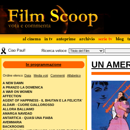
al cinema
in tv
anteprime
archivio
serie tv
blog
t
Ciao Paul!
Ricerca veloce:
UN AMER
In programmazione
Ordine elenco:
Data
Media voti
Commenti
Alfabetico
A NEW DAWN
A PRANZO LA DOMENICA
A WAR ON WOMEN
AFFECTION
AGENT OF HAPPINESS - IL BHUTAN E LA FELICITA'
ALDAIR - CUORE GIALLOROSSO
ALLORA BALLIAMO
AMARGA NAVIDAD
ANTARTICA - QUASI UNA FIABA
AVEMMARIA
BACKROOMS