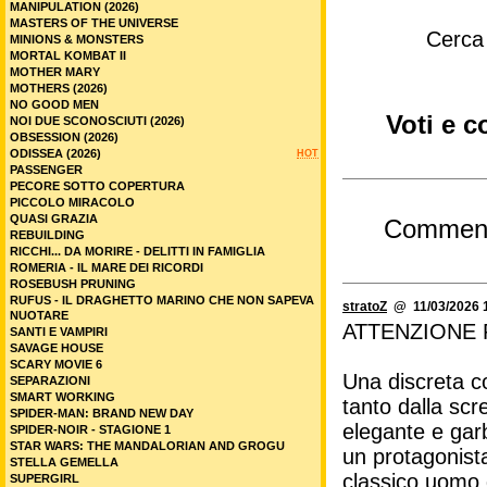
MANIPULATION (2026)
MASTERS OF THE UNIVERSE
Cerca
MINIONS & MONSTERS
MORTAL KOMBAT II
MOTHER MARY
MOTHERS (2026)
NO GOOD MEN
Voti e 
NOI DUE SCONOSCIUTI (2026)
OBSESSION (2026)
ODISSEA (2026)
HOT
PASSENGER
PECORE SOTTO COPERTURA
PICCOLO MIRACOLO
QUASI GRAZIA
Commen
REBUILDING
RICCHI... DA MORIRE - DELITTI IN FAMIGLIA
ROMERIA - IL MARE DEI RICORDI
ROSEBUSH PRUNING
RUFUS - IL DRAGHETTO MARINO CHE NON SAPEVA
stratoZ
@ 11/03/2026 1
NUOTARE
ATTENZIONE 
SANTI E VAMPIRI
SAVAGE HOUSE
SCARY MOVIE 6
Una discreta c
SEPARAZIONI
SMART WORKING
tanto dalla scr
SPIDER-MAN: BRAND NEW DAY
elegante e garb
SPIDER-NOIR - STAGIONE 1
STAR WARS: THE MANDALORIAN AND GROGU
un protagonista
STELLA GEMELLA
classico uomo d
SUPERGIRL