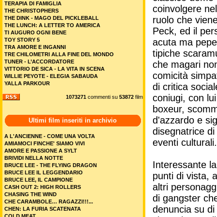
TERAPIA DI FAMIGLIA
coinvolgere nel
THE CHRISTOPHERS
ruolo che viene
THE DINK - MAGO DEL PICKLEBALL
THE LUNCH: A LETTER TO AMERICA
Peck, ed il pe
TI AUGURO OGNI BENE
TOY STORY 5
acuta ma peperi
TRA AMORE E INGANNI
tipiche scaramu
TRE CHILOMETRI ALLA FINE DEL MONDO
TUNER - L’ACCORDATORE
che magari non
VITTORIO DE SICA - LA VITA IN SCENA
comicità simpa
WILLIE PEYOTE - ELEGIA SABAUDA
YALLA PARKOUR
di critica socia
coniugi, con lu
1073271
commenti su
53872
film
boxeur, scommet
d'azzardo e sig
Ultimi film inseriti in archivio
disegnatrice di
A L'ANCIENNE - COME UNA VOLTA
eventi culturali.
AMIAMOCI FINCHE' SIAMO VIVI
AMORE E PASSIONE A SYLT
BRIVIDI NELLA NOTTE
Interessante la
BRUCE LEE - THE FLYING DRAGON
BRUCE LEE IL LEGGENDARIO
punti di vista,
BRUCE LEE, IL CAMPIONE
altri personagg
CASH OUT 2: HIGH ROLLERS
CHASING THE WIND
di gangster che
CHE CARAMBOLE… RAGAZZI!!!...
denuncia su di 
CHEN: LA FURIA SCATENATA
COLD MEAT