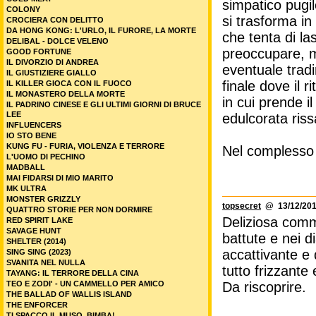
simpatico pugile
COLONY
si trasforma in
CROCIERA CON DELITTO
DA HONG KONG: L'URLO, IL FURORE, LA MORTE
che tenta di la
DELIBAL - DOLCE VELENO
preoccupare, m
GOOD FORTUNE
IL DIVORZIO DI ANDREA
eventuale tradi
IL GIUSTIZIERE GIALLO
finale dove il
IL KILLER GIOCA CON IL FUOCO
IL MONASTERO DELLA MORTE
in cui prende i
IL PADRINO CINESE E GLI ULTIMI GIORNI DI BRUCE
LEE
edulcorata riss
INFLUENCERS
IO STO BENE
KUNG FU - FURIA, VIOLENZA E TERRORE
Nel complesso 
L'UOMO DI PECHINO
MADBALL
MAI FIDARSI DI MIO MARITO
MK ULTRA
MONSTER GRIZZLY
topsecret
@ 13/12/201
QUATTRO STORIE PER NON DORMIRE
Deliziosa comme
RED SPIRIT LAKE
SAVAGE HUNT
battute e nei 
SHELTER (2014)
accattivante e d
SING SING (2023)
SVANITA NEL NULLA
tutto frizzante
TAYANG: IL TERRORE DELLA CINA
TEO E ZODI' - UN CAMMELLO PER AMICO
Da riscoprire.
THE BALLAD OF WALLIS ISLAND
THE ENFORCER
TI SPACCO IL MUSO, BIMBA!