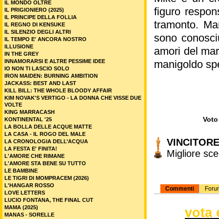
IL MONDO OLTRE
figuro respon
IL PRIGIONIERO (2025)
IL PRINCIPE DELLA FOLLIA
tramonto. Mar
IL REGNO DI KENSUKE
IL SILENZIO DEGLI ALTRI
sono conosciu
IL TEMPO E' ANCORA NOSTRO
ILLUSIONE
amori del mar
IN THE GREY
INNAMORARSI E ALTRE PESSIME IDEE
manigoldo spec
IO NON TI LASCIO SOLO
IRON MAIDEN: BURNING AMBITION
JACKASS: BEST AND LAST
KILL BILL: THE WHOLE BLOODY AFFAIR
KIM NOVAK'S VERTIGO - LA DONNA CHE VISSE DUE
VOLTE
KING MARRACASH
Voto 
KONTINENTAL '25
LA BOLLA DELLE ACQUE MATTE
LA CASA - IL ROGO DEL MALE
VINCITORE
LA CRONOLOGIA DELL’ACQUA
LA FESTA E' FINITA!
Migliore sc
L'AMORE CHE RIMANE
L'AMORE STA BENE SU TUTTO
LE BAMBINE
LE TIGRI DI MOMPRACEM (2026)
L'HANGAR ROSSO
Commenti
Foru
LOVE LETTERS
LUCIO FONTANA, THE FINAL CUT
MAMA (2025)
vota 
MANAS - SORELLE