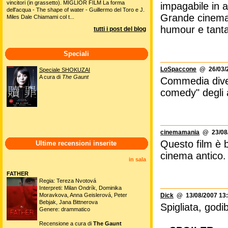
vincitori (in grassetto). MIGLIOR FILM La forma
impagabile in a
dell'acqua - The shape of water - Guillermo del Toro e J.
Grande cinema 
Miles Dale Chiamami col t...
humour e tanta
tutti i post del blog
Speciali
LoSpaccone
@ 26/03/2
Speciale SHOKUZAI
A cura di
The Gaunt
Commedia divert
comedy" degli 
cinemamania
@ 23/08/
Questo film è b
Ultime recensioni inserite
cinema antico. 
in sala
FATHER
Regia: Tereza Nvotová
Interpreti: Milan Ondrík, Dominika
Moravkova, Anna Geislerová, Peter
Dick
@ 13/08/2007 13:
Bebjak, Jana Bittnerova
Spigliata, godi
Genere: drammatico
Recensione a cura di
The Gaunt