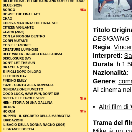
BILLIE EILISH - HIT ME HARD AND SOFT: THE TOUR
BLUE (2026)
BORGO
NEW
BOWIE: THE FINAL ACT
CHAO
CHRIS & MARTINA: THE FINAL SET
CITIZEN VIGILANTE
Titolo Origin
CLARA (2026)
CON LA PIOGGIA DENTRO
DESIGNING
CORPI MUTANTI
COS'E' L'AMORE?
Regia
:
Vincen
CREATURE LUMINOSE
Interpreti
:
Sa
DEEP WATER - INCUBO DAGLI ABISSI
DISCLOSURE DAY
Durata
: h 1.5
DON'T LET THE SUN
DRACULA (2025)
Nazionalità
:
E I FIGLI DOPO DI LORO
ELECTION DAY
Genere
:
com
FINDING EMILY
FUZE - CONTO ALLA ROVESCIA
Al cinema ne
GENERAZIONE FUMETTO
GOOD LUCK, HAVE FUN, DON’T DIE
GRETA E LE FAVOLE VERE
NEW
HEN - STORIA DI UNA GALLINA
•
Altri film di
HIEDRA
HOKUM
NEW
HOPPER - IL SEGRETO DELLA MARMOTTA
IBRIDAZIONI
Trama del fi
IL BACIO DELLA DONNA RAGNO (2026)
IL GRANDE BOCCIA
Mike è un cro