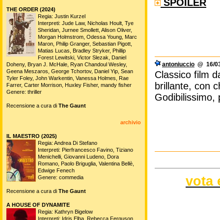
SPOILER
THE ORDER (2024)
Regia: Justin Kurzel
Interpreti: Jude Law, Nicholas Hoult, Tye
Sheridan, Jurnee Smollett, Alison Oliver,
Morgan Holmstrom, Odessa Young, Marc
Maron, Philip Granger, Sebastian Pigott,
Matias Lucas, Bradley Stryker, Phillip
Forest Lewitski, Victor Slezak, Daniel
antoniuccio
@ 16/03
Doheny, Bryan J. McHale, Ryan Chandoul Wesley,
Geena Meszaros, George Tchortov, Daniel Yip, Sean
Classico film da
Tyler Foley, John Warkentin, Vanessa Holmes, Rae
brillante, con 
Farrer, Carter Morrison, Huxley Fisher, mandy fisher
Genere: thriller
Godibilissimo, 
Recensione a cura di
The Gaunt
archivio
IL MAESTRO (2025)
Regia: Andrea Di Stefano
Interpreti: Pierfrancesco Favino, Tiziano
Menichelli, Giovanni Ludeno, Dora
Romano, Paolo Briguglia, Valentina Bellè,
Edwige Fenech
vota 
Genere: commedia
Recensione a cura di
The Gaunt
A HOUSE OF DYNAMITE
Regia: Kathryn Bigelow
Interpreti: Idris Elba, Rebecca Ferguson,