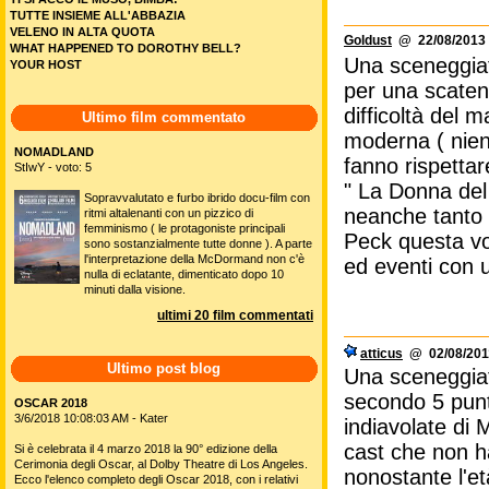
TUTTE INSIEME ALL'ABBAZIA
VELENO IN ALTA QUOTA
Goldust
@ 22/08/2013 
WHAT HAPPENED TO DOROTHY BELL?
Una sceneggiat
YOUR HOST
per una scaten
difficoltà del
Ultimo film commentato
moderna ( nient
NOMADLAND
fanno rispettar
StIwY - voto: 5
" La Donna del
Sopravvalutato e furbo ibrido docu-film con
neanche tanto 
ritmi altalenanti con un pizzico di
femminismo ( le protagoniste principali
Peck questa vol
sono sostanzialmente tutte donne ). A parte
l'interpretazione della McDormand non c'è
ed eventi con 
nulla di eclatante, dimenticato dopo 10
minuti dalla visione.
ultimi 20 film commentati
atticus
@ 02/08/2011
Ultimo post blog
Una sceneggiat
secondo 5 punti 
OSCAR 2018
3/6/2018 10:08:03 AM - Kater
indiavolate di 
cast che non ha
Si è celebrata il 4 marzo 2018 la 90° edizione della
Cerimonia degli Oscar, al Dolby Theatre di Los Angeles.
nonostante l'e
Ecco l'elenco completo degli Oscar 2018, con i relativi