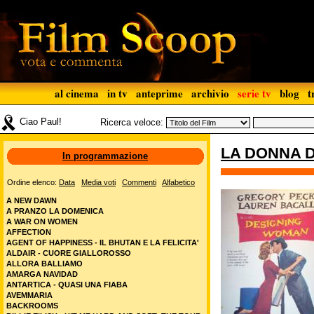
al cinema
in tv
anteprime
archivio
serie tv
blog
t
Ciao Paul!
Ricerca veloce:
LA DONNA 
In programmazione
Ordine elenco:
Data
Media voti
Commenti
Alfabetico
A NEW DAWN
A PRANZO LA DOMENICA
A WAR ON WOMEN
AFFECTION
AGENT OF HAPPINESS - IL BHUTAN E LA FELICITA'
ALDAIR - CUORE GIALLOROSSO
ALLORA BALLIAMO
AMARGA NAVIDAD
ANTARTICA - QUASI UNA FIABA
AVEMMARIA
BACKROOMS