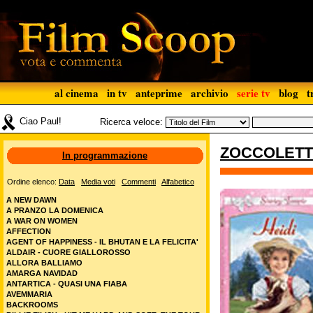
al cinema
in tv
anteprime
archivio
serie tv
blog
t
Ciao Paul!
Ricerca veloce:
ZOCCOLETT
In programmazione
Ordine elenco:
Data
Media voti
Commenti
Alfabetico
A NEW DAWN
A PRANZO LA DOMENICA
A WAR ON WOMEN
AFFECTION
AGENT OF HAPPINESS - IL BHUTAN E LA FELICITA'
ALDAIR - CUORE GIALLOROSSO
ALLORA BALLIAMO
AMARGA NAVIDAD
ANTARTICA - QUASI UNA FIABA
AVEMMARIA
BACKROOMS