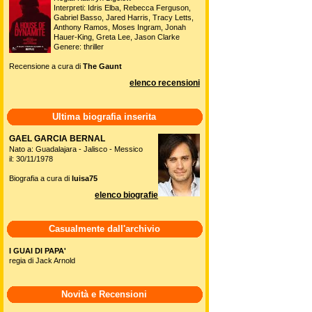
Interpreti: Idris Elba, Rebecca Ferguson,
Gabriel Basso, Jared Harris, Tracy Letts,
Anthony Ramos, Moses Ingram, Jonah
Hauer-King, Greta Lee, Jason Clarke
Genere: thriller
Recensione a cura di
The Gaunt
elenco recensioni
Ultima biografia inserita
GAEL GARCIA BERNAL
Nato a: Guadalajara - Jalisco - Messico
il: 30/11/1978
Biografia a cura di
luisa75
elenco biografie
Casualmente dall'archivio
I GUAI DI PAPA'
regia di Jack Arnold
Novità e Recensioni