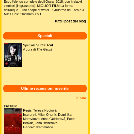
Ecco l'elenco completo degli Oscar 2018, con i relativi
vincitori (in grassetto). MIGLIOR FILM La forma
dell'acqua - The shape of water - Guillermo del Toro e J.
Miles Dale Chiamami col t...
tutti i post del blog
Speciali
Speciale SHOKUZAI
A cura di
The Gaunt
Ultime recensioni inserite
in sala
FATHER
Regia: Tereza Nvotová
Interpreti: Milan Ondrík, Dominika
Moravkova, Anna Geislerová, Peter
Bebjak, Jana Bittnerova
Genere: drammatico