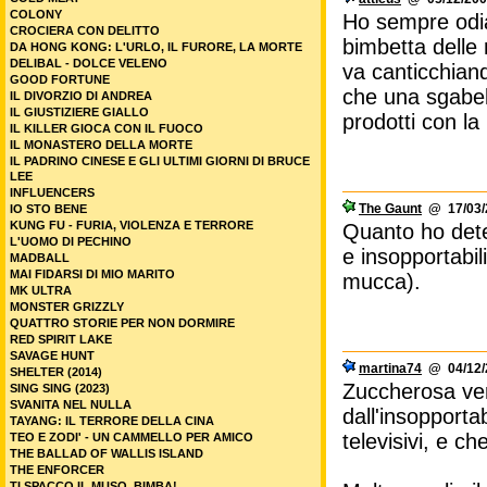
COLONY
Ho sempre odiat
CROCIERA CON DELITTO
bimbetta delle
DA HONG KONG: L'URLO, IL FURORE, LA MORTE
DELIBAL - DOLCE VELENO
va canticchiando
GOOD FORTUNE
che una sgabell
IL DIVORZIO DI ANDREA
IL GIUSTIZIERE GIALLO
prodotti con la
IL KILLER GIOCA CON IL FUOCO
IL MONASTERO DELLA MORTE
IL PADRINO CINESE E GLI ULTIMI GIORNI DI BRUCE
LEE
INFLUENCERS
The Gaunt
@ 17/03/2
IO STO BENE
KUNG FU - FURIA, VIOLENZA E TERRORE
Quanto ho detes
L'UOMO DI PECHINO
e insopportabil
MADBALL
MAI FIDARSI DI MIO MARITO
mucca).
MK ULTRA
MONSTER GRIZZLY
QUATTRO STORIE PER NON DORMIRE
RED SPIRIT LAKE
SAVAGE HUNT
martina74
@ 04/12/2
SHELTER (2014)
Zuccherosa vers
SING SING (2023)
SVANITA NEL NULLA
dall'insopporta
TAYANG: IL TERRORE DELLA CINA
televisivi, e ch
TEO E ZODI' - UN CAMMELLO PER AMICO
THE BALLAD OF WALLIS ISLAND
THE ENFORCER
TI SPACCO IL MUSO, BIMBA!