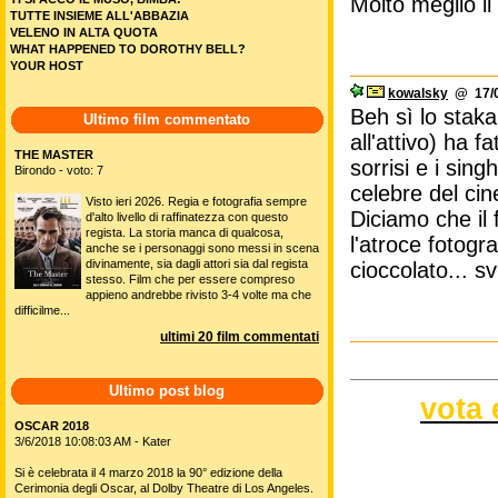
Molto meglio il
TUTTE INSIEME ALL'ABBAZIA
VELENO IN ALTA QUOTA
WHAT HAPPENED TO DOROTHY BELL?
YOUR HOST
kowalsky
@ 17/0
Beh sì lo staka
Ultimo film commentato
all'attivo) ha f
THE MASTER
sorrisi e i sing
Birondo - voto: 7
celebre del ci
Visto ieri 2026. Regia e fotografia sempre
Diciamo che il 
d'alto livello di raffinatezza con questo
regista. La storia manca di qualcosa,
l'atroce fotogr
anche se i personaggi sono messi in scena
divinamente, sia dagli attori sia dal regista
cioccolato... s
stesso. Film che per essere compreso
appieno andrebbe rivisto 3-4 volte ma che
difficilme...
ultimi 20 film commentati
Ultimo post blog
vota 
OSCAR 2018
3/6/2018 10:08:03 AM - Kater
Si è celebrata il 4 marzo 2018 la 90° edizione della
Cerimonia degli Oscar, al Dolby Theatre di Los Angeles.