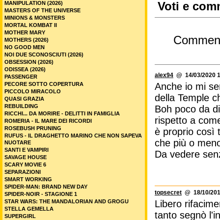
MANIPULATION (2026)
Voti e comm
MASTERS OF THE UNIVERSE
MINIONS & MONSTERS
MORTAL KOMBAT II
MOTHER MARY
Commen
MOTHERS (2026)
NO GOOD MEN
NOI DUE SCONOSCIUTI (2026)
OBSESSION (2026)
ODISSEA (2026)
alex94
@ 14/03/2020 1
PASSENGER
PECORE SOTTO COPERTURA
Anche io mi sen
PICCOLO MIRACOLO
della Temple c
QUASI GRAZIA
REBUILDING
Boh poco da di
RICCHI... DA MORIRE - DELITTI IN FAMIGLIA
rispetto a come
ROMERIA - IL MARE DEI RICORDI
ROSEBUSH PRUNING
è proprio così 
RUFUS - IL DRAGHETTO MARINO CHE NON SAPEVA
che più o meno 
NUOTARE
SANTI E VAMPIRI
Da vedere sen
SAVAGE HOUSE
SCARY MOVIE 6
SEPARAZIONI
SMART WORKING
SPIDER-MAN: BRAND NEW DAY
topsecret
@ 18/10/201
SPIDER-NOIR - STAGIONE 1
STAR WARS: THE MANDALORIAN AND GROGU
Libero rifacime
STELLA GEMELLA
tanto segnò l'i
SUPERGIRL