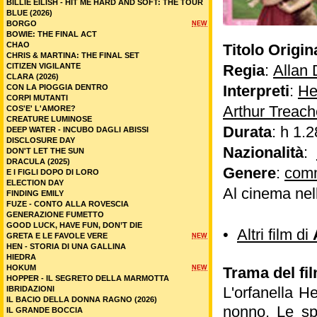
BILLIE EILISH - HIT ME HARD AND SOFT: THE TOUR
BLUE (2026)
BORGO
NEW
BOWIE: THE FINAL ACT
CHAO
Titolo Origin
CHRIS & MARTINA: THE FINAL SET
CITIZEN VIGILANTE
Regia
:
Allan
CLARA (2026)
Interpreti
:
He
CON LA PIOGGIA DENTRO
CORPI MUTANTI
Arthur Treach
COS'E' L'AMORE?
CREATURE LUMINOSE
Durata
: h 1.2
DEEP WATER - INCUBO DAGLI ABISSI
DISCLOSURE DAY
Nazionalità
:
DON'T LET THE SUN
DRACULA (2025)
Genere
:
com
E I FIGLI DOPO DI LORO
ELECTION DAY
Al cinema nel
FINDING EMILY
FUZE - CONTO ALLA ROVESCIA
GENERAZIONE FUMETTO
GOOD LUCK, HAVE FUN, DON’T DIE
•
Altri film di
GRETA E LE FAVOLE VERE
NEW
HEN - STORIA DI UNA GALLINA
HIEDRA
HOKUM
NEW
Trama del fil
HOPPER - IL SEGRETO DELLA MARMOTTA
L'orfanella H
IBRIDAZIONI
IL BACIO DELLA DONNA RAGNO (2026)
nonno. Le sp
IL GRANDE BOCCIA