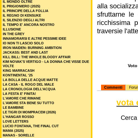
IL MONDO OLTRE
alla socializ
IL PRIGIONIERO (2025)
IL PRINCIPE DELLA FOLLIA
sfruttarne l
IL REGNO DI KENSUKE
IL SILENZIO DEGLI ALTRI
ricchissima p
IL TEMPO E' ANCORA NOSTRO
traversie l'at
ILLUSIONE
IN THE GREY
INNAMORARSI E ALTRE PESSIME IDEE
IO NON TI LASCIO SOLO
IRON MAIDEN: BURNING AMBITION
JACKASS: BEST AND LAST
KILL BILL: THE WHOLE BLOODY AFFAIR
KIM NOVAK'S VERTIGO - LA DONNA CHE VISSE DUE
Voto 
VOLTE
KING MARRACASH
KONTINENTAL '25
LA BOLLA DELLE ACQUE MATTE
LA CASA - IL ROGO DEL MALE
Commenti
Foru
LA CRONOLOGIA DELL’ACQUA
LA FESTA E' FINITA!
L'AMORE CHE RIMANE
vota 
L'AMORE STA BENE SU TUTTO
LE BAMBINE
LE TIGRI DI MOMPRACEM (2026)
Cerca
L'HANGAR ROSSO
LOVE LETTERS
LUCIO FONTANA, THE FINAL CUT
MAMA (2025)
MANAS - SORELLE