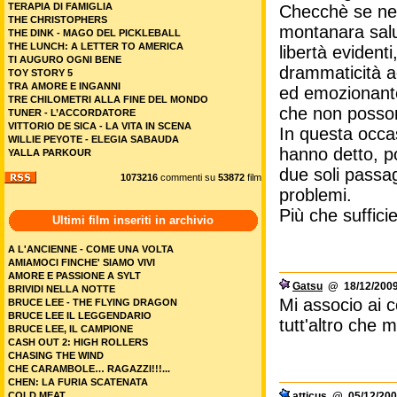
TERAPIA DI FAMIGLIA
Checchè se ne 
THE CHRISTOPHERS
montanara salut
THE DINK - MAGO DEL PICKLEBALL
THE LUNCH: A LETTER TO AMERICA
libertà eviden
TI AUGURO OGNI BENE
drammaticità ac
TOY STORY 5
TRA AMORE E INGANNI
ed emozionante
TRE CHILOMETRI ALLA FINE DEL MONDO
che non posson
TUNER - L’ACCORDATORE
VITTORIO DE SICA - LA VITA IN SCENA
In questa occas
WILLIE PEYOTE - ELEGIA SABAUDA
hanno detto, po
YALLA PARKOUR
due soli passa
1073216
commenti su
53872
film
problemi.
Più che suffici
Ultimi film inseriti in archivio
A L'ANCIENNE - COME UNA VOLTA
AMIAMOCI FINCHE' SIAMO VIVI
AMORE E PASSIONE A SYLT
Gatsu
@ 18/12/2009
BRIVIDI NELLA NOTTE
Mi associo ai 
BRUCE LEE - THE FLYING DRAGON
BRUCE LEE IL LEGGENDARIO
tutt'altro che 
BRUCE LEE, IL CAMPIONE
CASH OUT 2: HIGH ROLLERS
CHASING THE WIND
CHE CARAMBOLE… RAGAZZI!!!...
CHEN: LA FURIA SCATENATA
COLD MEAT
atticus
@ 05/12/200