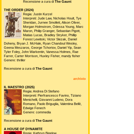
Recensione a cura di
The Gaunt
THE ORDER (2024)
Regia: Justin Kurzel
Interpreti: Jude Law, Nicholas Hoult, Tye
Sheridan, Jurnee Smollett, Alison Oliver,
Morgan Holmstrom, Odessa Young, Marc
Maron, Philip Granger, Sebastian Pigott,
Matias Lucas, Bradley Stryker, Phillip
Forest Lewitski, Victor Slezak, Daniel
Doheny, Bryan J. McHale, Ryan Chandoul Wesley,
Geena Meszaros, George Tchortov, Daniel Yip, Sean
Tyler Foley, John Warkentin, Vanessa Holmes, Rae
Farrer, Carter Morrison, Huxley Fisher, mandy fisher
Genere: thriller
Recensione a cura di
The Gaunt
archivio
IL MAESTRO (2025)
Regia: Andrea Di Stefano
Interpreti: Pierfrancesco Favino, Tiziano
Menichelli, Giovanni Ludeno, Dora
Romano, Paolo Briguglia, Valentina Bellè,
Edwige Fenech
Genere: commedia
Recensione a cura di
The Gaunt
A HOUSE OF DYNAMITE
Regia: Kathryn Bigelow