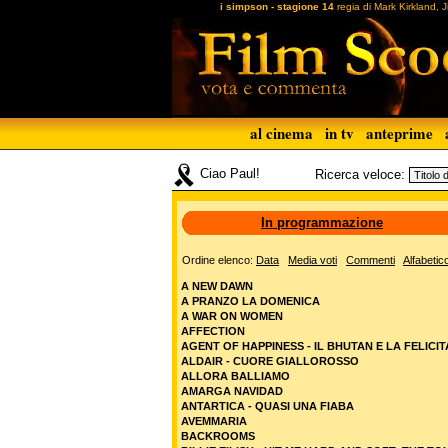
i simpson - stagione 14
regia di Mark Kirkland,
al cinema
in tv
anteprime
Ciao Paul!
Ricerca veloce:
In programmazione
Ordine elenco:
Data
Media voti
Commenti
Alfabetic
A NEW DAWN
A PRANZO LA DOMENICA
A WAR ON WOMEN
AFFECTION
AGENT OF HAPPINESS - IL BHUTAN E LA FELICIT
ALDAIR - CUORE GIALLOROSSO
ALLORA BALLIAMO
AMARGA NAVIDAD
ANTARTICA - QUASI UNA FIABA
AVEMMARIA
BACKROOMS