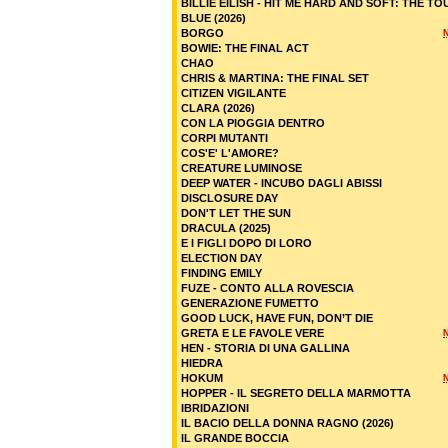
BILLIE EILISH - HIT ME HARD AND SOFT: THE TO
BLUE (2026)
BORGO
BOWIE: THE FINAL ACT
CHAO
CHRIS & MARTINA: THE FINAL SET
CITIZEN VIGILANTE
CLARA (2026)
CON LA PIOGGIA DENTRO
CORPI MUTANTI
COS'E' L'AMORE?
CREATURE LUMINOSE
DEEP WATER - INCUBO DAGLI ABISSI
DISCLOSURE DAY
DON'T LET THE SUN
DRACULA (2025)
E I FIGLI DOPO DI LORO
ELECTION DAY
FINDING EMILY
FUZE - CONTO ALLA ROVESCIA
GENERAZIONE FUMETTO
GOOD LUCK, HAVE FUN, DON’T DIE
GRETA E LE FAVOLE VERE
HEN - STORIA DI UNA GALLINA
HIEDRA
HOKUM
HOPPER - IL SEGRETO DELLA MARMOTTA
IBRIDAZIONI
IL BACIO DELLA DONNA RAGNO (2026)
IL GRANDE BOCCIA