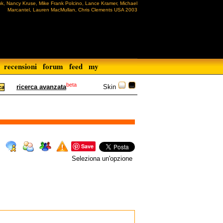
k, Nancy Kruse, Mike Frank Polcino, Lance Kramer, Michael
Marcantel, Lauren MacMullan, Chris Clements USA 2003
recensioni
forum
feed
my
beta
Skin
ricerca avanzata
Save
Seleziona un'opzione