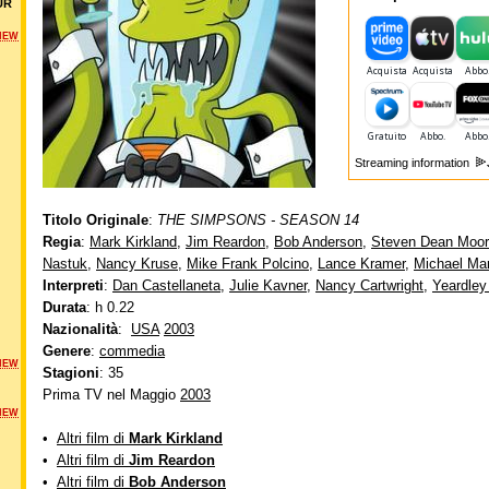
UR
NEW
Streaming information
Titolo Originale
:
THE SIMPSONS - SEASON 14
Regia
:
Mark Kirkland
,
Jim Reardon
,
Bob Anderson
,
Steven Dean Moo
Nastuk
,
Nancy Kruse
,
Mike Frank Polcino
,
Lance Kramer
,
Michael Mar
Interpreti
:
Dan Castellaneta
,
Julie Kavner
,
Nancy Cartwright
,
Yeardley
Durata
: h 0.22
Nazionalità
:
USA
2003
Genere
:
commedia
NEW
Stagioni
: 35
Prima TV nel Maggio
2003
NEW
•
Altri film di
Mark Kirkland
•
Altri film di
Jim Reardon
•
Altri film di
Bob Anderson