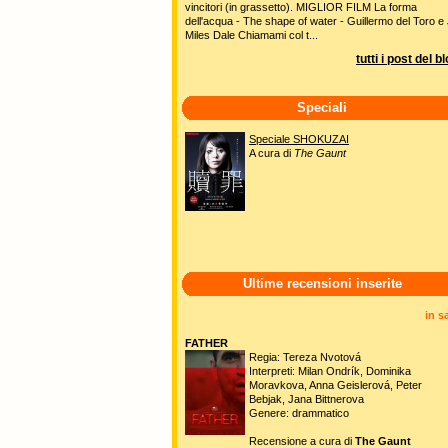
vincitori (in grassetto). MIGLIOR FILM La forma
dell'acqua - The shape of water - Guillermo del Toro e 
Miles Dale Chiamami col t...
tutti i post del b
Speciali
Speciale SHOKUZAI
A cura di
The Gaunt
Ultime recensioni inserite
in s
FATHER
Regia: Tereza Nvotová
Interpreti: Milan Ondrík, Dominika
Moravkova, Anna Geislerová, Peter
Bebjak, Jana Bittnerova
Genere: drammatico
Recensione a cura di
The Gaunt