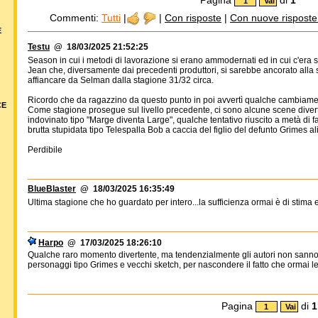
Commenti:
Tutti
|
|
Con risposte
|
Con nuove risposte d
E
Testu
@ 18/03/2025 21:52:25
Season in cui i metodi di lavorazione si erano ammodernati ed in cui c'era 
Jean che, diversamente dai precedenti produttori, si sarebbe ancorato alla s
affiancare da Selman dalla stagione 31/32 circa.
Ricordo che da ragazzino da questo punto in poi avvertì qualche cambiame
CE
Come stagione prosegue sul livello precedente, ci sono alcune scene dive
indovinato tipo "Marge diventa Large", qualche tentativo riuscito a metà di 
brutta stupidata tipo Telespalla Bob a caccia del figlio del defunto Grimes al
Perdibile
BlueBlaster
@ 18/03/2025 16:35:49
Ultima stagione che ho guardato per intero...la sufficienza ormai è di stima 
Harpo
@ 17/03/2025 18:26:10
Qualche raro momento divertente, ma tendenzialmente gli autori non sanno p
personaggi tipo Grimes e vecchi sketch, per nascondere il fatto che ormai le 
Pagina
di
1