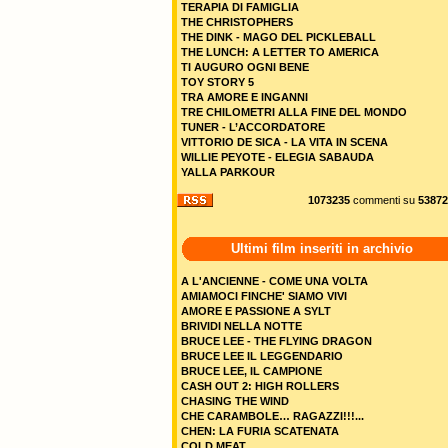
TERAPIA DI FAMIGLIA
THE CHRISTOPHERS
THE DINK - MAGO DEL PICKLEBALL
THE LUNCH: A LETTER TO AMERICA
TI AUGURO OGNI BENE
TOY STORY 5
TRA AMORE E INGANNI
TRE CHILOMETRI ALLA FINE DEL MONDO
TUNER - L’ACCORDATORE
VITTORIO DE SICA - LA VITA IN SCENA
WILLIE PEYOTE - ELEGIA SABAUDA
YALLA PARKOUR
1073235
commenti su
53872
Ultimi film inseriti in archivio
A L'ANCIENNE - COME UNA VOLTA
AMIAMOCI FINCHE' SIAMO VIVI
AMORE E PASSIONE A SYLT
BRIVIDI NELLA NOTTE
BRUCE LEE - THE FLYING DRAGON
BRUCE LEE IL LEGGENDARIO
BRUCE LEE, IL CAMPIONE
CASH OUT 2: HIGH ROLLERS
CHASING THE WIND
CHE CARAMBOLE… RAGAZZI!!!...
CHEN: LA FURIA SCATENATA
COLD MEAT