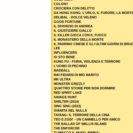
COLONY
CROCIERA CON DELITTO
DA HONG KONG: L'URLO, IL FURORE, LA MORT
DELIBAL - DOLCE VELENO
GOOD FORTUNE
IL DIVORZIO DI ANDREA
IL GIUSTIZIERE GIALLO
IL KILLER GIOCA CON IL FUOCO
IL MONASTERO DELLA MORTE
IL PADRINO CINESE E GLI ULTIMI GIORNI DI BRU
LEE
INFLUENCERS
IO STO BENE
KUNG FU - FURIA, VIOLENZA E TERRORE
L'UOMO DI PECHINO
MADBALL
MAI FIDARSI DI MIO MARITO
MK ULTRA
MONSTER GRIZZLY
QUATTRO STORIE PER NON DORMIRE
RED SPIRIT LAKE
SAVAGE HUNT
SHELTER (2014)
SING SING (2023)
SVANITA NEL NULLA
TAYANG: IL TERRORE DELLA CINA
TEO E ZODI' - UN CAMMELLO PER AMICO
THE BALLAD OF WALLIS ISLAND
THE ENFORCER
TI SPACCO IL MUSO, BIMBA!