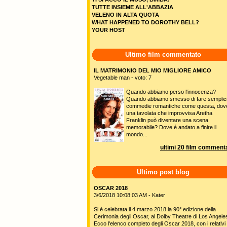
TUTTE INSIEME ALL'ABBAZIA
VELENO IN ALTA QUOTA
WHAT HAPPENED TO DOROTHY BELL?
YOUR HOST
Ultimo film commentato
IL MATRIMONIO DEL MIO MIGLIORE AMICO
Vegetable man - voto: 7
Quando abbiamo perso l'innocenza?
Quando abbiamo smesso di fare semplic
commedie romantiche come questa, dov
una tavolata che improvvisa Aretha
Franklin può diventare una scena
memorabile? Dove é andato a finire il
mondo...
ultimi 20 film commenta
Ultimo post blog
OSCAR 2018
3/6/2018 10:08:03 AM - Kater
Si è celebrata il 4 marzo 2018 la 90° edizione della
Cerimonia degli Oscar, al Dolby Theatre di Los Angele
Ecco l'elenco completo degli Oscar 2018, con i relativi