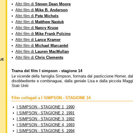
•
Altri film di
Steven Dean Moore
•
Altri film di
Mike B. Anderson
•
Altri film di
Pete Michels
•
Altri film di
Matthew Nastuk
•
Altri film di
Nancy Kruse
•
Altri film di
Mike Frank Polcino
•
Altri film di
Lance Kramer
•
Altri film di
Michael Marcantel
•
Altri film di
Lauren MacMullan
•
Altri film di
Chris Clements
DUE
Trama del film I simpson - stagione 14
Le vicende della famiglia Simpson, formata dal pasticcione Homer, dall
disobbediente e combinaguai, dalla geniale Lisa e dalla piccola Maggie,
Stati Uniti
Film collegati a I SIMPSON - STAGIONE 14
•
I SIMPSON - STAGIONE 1, 1990
•
I SIMPSON - STAGIONE 2, 1991
•
I SIMPSON - STAGIONE 3, 1992
•
I SIMPSON - STAGIONE 4, 1993
•
I SIMPSON - STAGIONE 5, 1994