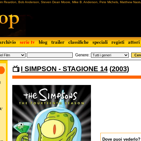
 Jim Reardon, Bob Anderson, Steven Dean Moore, Mike B. Anderson, Pete Michels, Matthew Nastu
archivio
serie tv
blog
trailer
classifiche
speciali
registi
attori
Genere:
I SIMPSON - STAGIONE 14
(
2003
)
o
A'
Dove puoi vederlo?