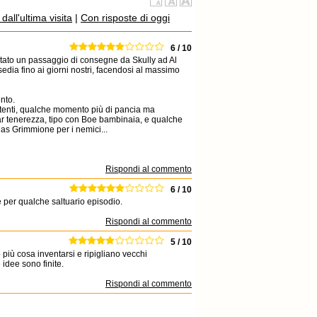
all'ultima visita
|
Con risposte di oggi
6 / 10
stato un passaggio di consegne da Skully ad Al
edia fino ai giorni nostri, facendosi al massimo
nto.
rtenti, qualche momento più di pancia ma
far tenerezza, tipo con Boe bambinaia, e qualche
ias Grimmione per i nemici...
Rispondi al commento
6 / 10
e per qualche saltuario episodio.
Rispondi al commento
5 / 10
iù cosa inventarsi e ripigliano vecchi
idee sono finite.
Rispondi al commento