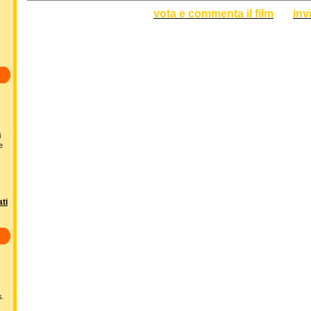
vota e commenta il film
inv
i
e
ti
s.