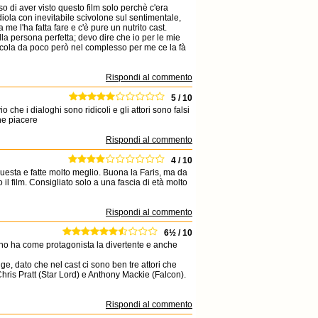
o di aver visto questo film solo perchè c'era
iola con inevitabile scivolone sul sentimentale,
 me l'ha fatta fare e c'è pure un nutrito cast.
lla persona perfetta; devo dire che io per le mie
licola da poco però nel complesso per me ce la fà
Rispondi al commento
5 / 10
 che i dialoghi sono ridicoli e gli attori sono falsi
he piacere
Rispondi al commento
4 / 10
uesta e fatte molto meglio. Buona la Faris, ma da
il film. Consigliato solo a una fascia di età molto
Rispondi al commento
6½ / 10
rno ha come protagonista la divertente e anche
ige, dato che nel cast ci sono ben tre attori che
hris Pratt (Star Lord) e Anthony Mackie (Falcon).
Rispondi al commento