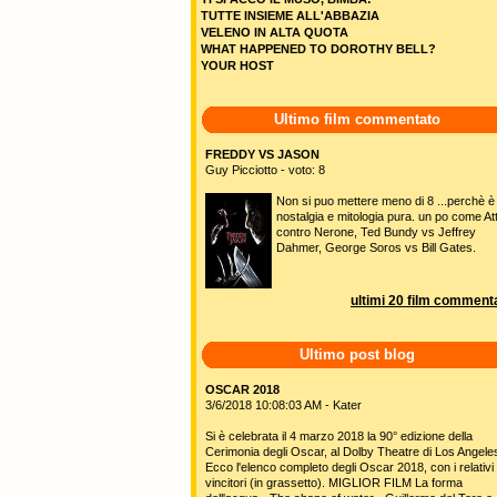
TUTTE INSIEME ALL'ABBAZIA
VELENO IN ALTA QUOTA
WHAT HAPPENED TO DOROTHY BELL?
YOUR HOST
Ultimo film commentato
FREDDY VS JASON
Guy Picciotto - voto: 8
Non si puo mettere meno di 8 ...perchè è
nostalgia e mitologia pura. un po come Att
contro Nerone, Ted Bundy vs Jeffrey
Dahmer, George Soros vs Bill Gates.
ultimi 20 film commenta
Ultimo post blog
OSCAR 2018
3/6/2018 10:08:03 AM - Kater
Si è celebrata il 4 marzo 2018 la 90° edizione della
Cerimonia degli Oscar, al Dolby Theatre di Los Angele
Ecco l'elenco completo degli Oscar 2018, con i relativi
vincitori (in grassetto). MIGLIOR FILM La forma