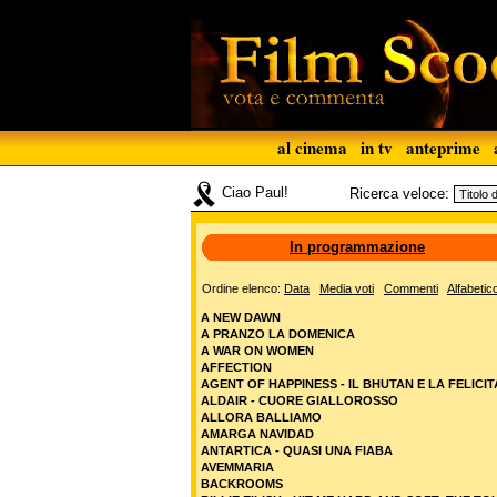
al cinema
in tv
anteprime
Ciao Paul!
Ricerca veloce:
In programmazione
Ordine elenco:
Data
Media voti
Commenti
Alfabetic
A NEW DAWN
A PRANZO LA DOMENICA
A WAR ON WOMEN
AFFECTION
AGENT OF HAPPINESS - IL BHUTAN E LA FELICIT
ALDAIR - CUORE GIALLOROSSO
ALLORA BALLIAMO
AMARGA NAVIDAD
ANTARTICA - QUASI UNA FIABA
AVEMMARIA
BACKROOMS