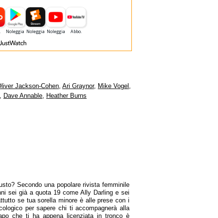
liver Jackson-Cohen
,
Ari Graynor
,
Mike Vogel
,
,
Dave Annable
,
Heather Burns
iusto? Secondo una popolare rivista femminile
ni sei già a quota 19 come Ally Darling e sei
rattutto se tua sorella minore è alle prese con i
icologico per sapere chi ti accompagnerà alla
capo che ti ha appena licenziata in tronco è