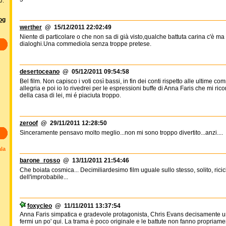
J.
log
werther
@ 15/12/2011 22:02:49
Niente di particolare o che non sa di già visto,qualche battuta carina c'è m
dialoghi.Una commediola senza troppe pretese.
desertoceano
@ 05/12/2011 09:54:58
Bel film. Non capisco i voti così bassi, in fin dei conti rispetto alle ultim
allegria e poi io lo rivedrei per le espressioni buffe di Anna Faris che mi r
della casa di lei, mi é piaciuta troppo.
zeroof
@ 29/11/2011 12:28:50
Sinceramente pensavo molto meglio...non mi sono troppo divertito...anzi....
ala
barone_rosso
@ 13/11/2011 21:54:46
Che boiata cosmica... Decimiliardesimo film uguale sullo stesso, solito, ricic
dell'improbabile...
foxycleo
@ 11/11/2011 13:37:54
Anna Faris simpatica e gradevole protagonista, Chris Evans decisamente un 
fermi un po' qui. La trama è poco originale e le battute non fanno propriament