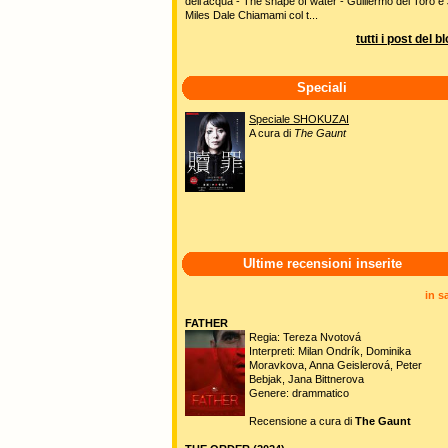
dell'acqua - The shape of water - Guillermo del Toro e 
Miles Dale Chiamami col t...
tutti i post del b
Speciali
Speciale SHOKUZAI
A cura di
The Gaunt
Ultime recensioni inserite
in s
FATHER
Regia: Tereza Nvotová
Interpreti: Milan Ondrík, Dominika
Moravkova, Anna Geislerová, Peter
Bebjak, Jana Bittnerova
Genere: drammatico
Recensione a cura di
The Gaunt