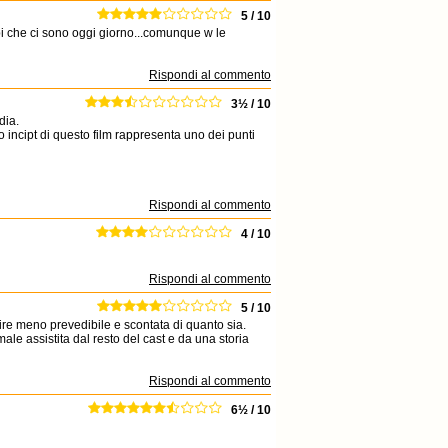
5 / 10
i che ci sono oggi giorno...comunque w le
Rispondi al commento
3½ / 10
dia.
o incipt di questo film rappresenta uno dei punti
Rispondi al commento
4 / 10
Rispondi al commento
5 / 10
re meno prevedibile e scontata di quanto sia.
ale assistita dal resto del cast e da una storia
Rispondi al commento
6½ / 10