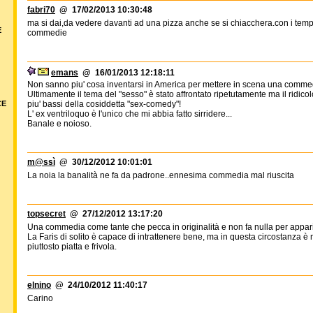
fabri70
@ 17/02/2013 10:30:48
ma si dai,da vedere davanti ad una pizza anche se si chiacchera.con i temp
E
commedie
emans
@ 16/01/2013 12:18:11
Non sanno piu' cosa inventarsi in America per mettere in scena una comme
Ultimamente il tema del "sesso" è stato affrontato ripetutamente ma il ridicol
CE
piu' bassi della cosiddetta "sex-comedy"!
L' ex ventriloquo è l'unico che mi abbia fatto sirridere...
Banale e noioso.
m@ssì
@ 30/12/2012 10:01:01
La noia la banalità ne fa da padrone..ennesima commedia mal riuscita
topsecret
@ 27/12/2012 13:17:20
Una commedia come tante che pecca in originalità e non fa nulla per appari
La Faris di solito è capace di intrattenere bene, ma in questa circostanza è m
piuttosto piatta e frivola.
elnino
@ 24/10/2012 11:40:17
Carino