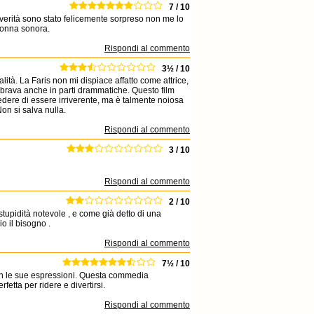
7 / 10
a verità sono stato felicemente sorpreso non me lo
olonna sonora.
Rispondi al commento
3½ / 10
tà. La Faris non mi dispiace affatto come attrice,
 brava anche in parti drammatiche. Questo film
redere di essere irriverente, ma è talmente noiosa
on si salva nulla.
Rispondi al commento
3 / 10
Rispondi al commento
2 / 10
tupidità notevole , e come già detto di una
io il bisogno .
Rispondi al commento
7½ / 10
con le sue espressioni. Questa commedia
tta per ridere e divertirsi.
Rispondi al commento