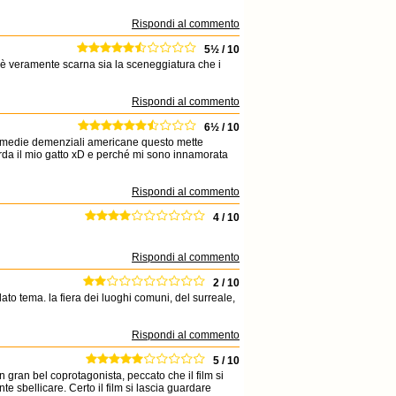
Rispondi al commento
5½ / 10
a è veramente scarna sia la sceneggiatura che i
Rispondi al commento
6½ / 10
e commedie demenziali americane questo mette
icorda il mio gatto xD e perché mi sono innamorata
Rispondi al commento
4 / 10
Rispondi al commento
2 / 10
lato tema. la fiera dei luoghi comuni, del surreale,
Rispondi al commento
5 / 10
gran bel coprotagonista, peccato che il film si
e sbellicare. Certo il film si lascia guardare