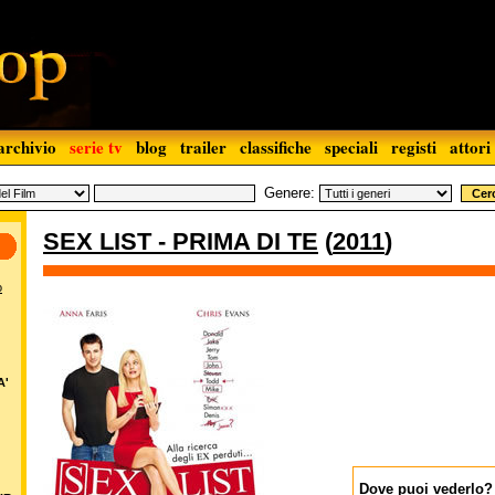
archivio
serie tv
blog
trailer
classifiche
speciali
registi
attori
Genere:
SEX LIST - PRIMA DI TE
(
2011
)
o
A'
Dove puoi vederlo?