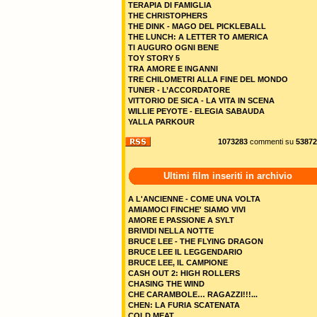
TERAPIA DI FAMIGLIA
THE CHRISTOPHERS
THE DINK - MAGO DEL PICKLEBALL
THE LUNCH: A LETTER TO AMERICA
TI AUGURO OGNI BENE
TOY STORY 5
TRA AMORE E INGANNI
TRE CHILOMETRI ALLA FINE DEL MONDO
TUNER - L’ACCORDATORE
VITTORIO DE SICA - LA VITA IN SCENA
WILLIE PEYOTE - ELEGIA SABAUDA
YALLA PARKOUR
1073283
commenti su
53872
Ultimi film inseriti in archivio
A L'ANCIENNE - COME UNA VOLTA
AMIAMOCI FINCHE' SIAMO VIVI
AMORE E PASSIONE A SYLT
BRIVIDI NELLA NOTTE
BRUCE LEE - THE FLYING DRAGON
BRUCE LEE IL LEGGENDARIO
BRUCE LEE, IL CAMPIONE
CASH OUT 2: HIGH ROLLERS
CHASING THE WIND
CHE CARAMBOLE… RAGAZZI!!!...
CHEN: LA FURIA SCATENATA
COLD MEAT