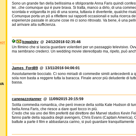
Sono un grande fan della bellissima e sfolgorante Anna Faris quindi confess
lei...che comunque qui è pure brava. Si tratta, manco a dirlo, di una commed
scontata e volgarotta in più di una scena, tuttavia è divertente, qualche risata
Comunque porta un pò a riflettere sui rapporti occasionali e sulla ricerca de
esperienze passate in alcune cose mi ci sono ritrovato. Va bene, è una pel
ad arrivare alla sufficienza.
kowalsky
@ 24/12/2018 02:35:46
HOT
Un filmino che si lascia guardare volentieri per un passaggio televisivo. Ovvio
ma sembrano crederci. Un wedding movie stereotipato ma, ripeto, può anc
James_Ford89
@ 13/11/2016 04:06:01
Assolutamente bocciato. Ci sono miriadi di commedie simili antecedenti a q
sola non basta a reggere tutta la baracca. Finale ancor più deludente di tutto 
bassa.
VA
canepazzotanner
@ 11/09/2015 20:15:59
Solita commedia romantica, che però invece della solita Kate Hudson di tu
bella Anna Faris, che riesce a dare quel tocco in più.
Credo che sia uno dei film preferiti dal direttore dei Marvel studios Kevin Fe
fanno parte della squadra degli avengers, Chris Evans (Captain America), C
battute a parte il film e abbastanza carino, si può guardare tranquillamente