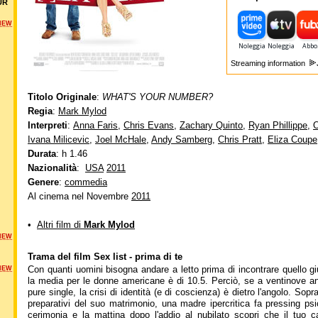
UR
NEW
Streaming information
Titolo Originale
:
WHAT'S YOUR NUMBER?
Regia
:
Mark Mylod
Interpreti
:
Anna Faris
,
Chris Evans
,
Zachary Quinto
,
Ryan Phillippe
,
O
Ivana Milicevic
,
Joel McHale
,
Andy Samberg
,
Chris Pratt
,
Eliza Coupe
Durata
: h 1.46
Nazionalità
:
USA
2011
Genere
:
commedia
Al cinema nel Novembre
2011
•
Altri film di
Mark Mylod
NEW
Trama del film Sex list - prima di te
Con quanti uomini bisogna andare a letto prima di incontrare quello g
NEW
la media per le donne americane è di 10.5. Perciò, se a ventinove an
pure single, la crisi di identità (e di coscienza) è dietro l'angolo. Sop
preparativi del suo matrimonio, una madre ipercritica fa pressing ps
cerimonia e la mattina dopo l'addio al nubilato scopri che il tuo 