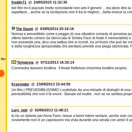
freddy71
@ 24/05/2015 11:32:30
bel film mi è piaciuto molto nonostante non ami il genere ....ma devo dire l
aspettavo....anche se la recitazione non è tra le migliori....bella invece la c
The Gaunt
@ 03/05/2014 20:16:16
Noiosa e prevedibile come e peggio di una situation comedy di pessima quali
ottimo talento comico (la sbroccata di Smiley Face di Araki è memorabile) e
non possiede una, dico una battua che si ricordi, ha un'inizio che può far c
e dalla lunghezza spropositata che perdipiù prende una piega sdolcinata. N
film
Tempesta
@ 07/11/2013 16:35:14
Commedia davvero bruttina . Il finale frettoloso insomma bruttino proprio .
Krasnodar
@ 23/09/2013 15:44:50
Un film ( PREVEDIBILISSIMO ) costellato da una miriade di dialoghi di una s
prevedibilità che non li fa onore . Banale ed inutile , non se ne sentiva propr
Lory_noir
@ 02/06/2013 11:48:21
Io ho un debole per Anna Faris, riesce a farmi ridere sempre, anche solo 
ovviamente non è un capolavoro ma vista durante una serata con amici è perfe