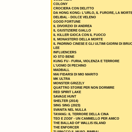
COLONY
CROCIERA CON DELITTO
DA HONG KONG: L'URLO, IL FURORE, LA MORT
DELIBAL - DOLCE VELENO
GOOD FORTUNE
IL DIVORZIO DI ANDREA
IL GIUSTIZIERE GIALLO
IL KILLER GIOCA CON IL FUOCO
IL MONASTERO DELLA MORTE
IL PADRINO CINESE E GLI ULTIMI GIORNI DI BRU
LEE
INFLUENCERS
IO STO BENE
KUNG FU - FURIA, VIOLENZA E TERRORE
L'UOMO DI PECHINO
MADBALL
MAI FIDARSI DI MIO MARITO
MK ULTRA
MONSTER GRIZZLY
QUATTRO STORIE PER NON DORMIRE
RED SPIRIT LAKE
SAVAGE HUNT
SHELTER (2014)
SING SING (2023)
SVANITA NEL NULLA
TAYANG: IL TERRORE DELLA CINA
TEO E ZODI' - UN CAMMELLO PER AMICO
THE BALLAD OF WALLIS ISLAND
THE ENFORCER
TI SPACCO IL MUSO, BIMBA!