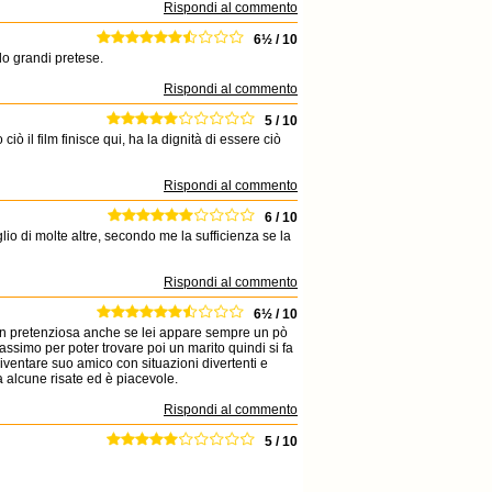
Rispondi al commento
6½ / 10
do grandi pretese.
Rispondi al commento
5 / 10
iò il film finisce qui, ha la dignità di essere ciò
Rispondi al commento
6 / 10
 di molte altre, secondo me la sufficienza se la
Rispondi al commento
6½ / 10
 non pretenziosa anche se lei appare sempre un pò
 massimo per poter trovare poi un marito quindi si fa
diventare suo amico con situazioni divertenti e
a alcune risate ed è piacevole.
Rispondi al commento
5 / 10