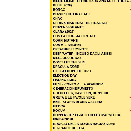
BILLIE EILISH - HIT ME HARD AND SOFT: THE TO
BLUE (2026)
BORGO
BOWIE: THE FINAL ACT
CHAO
CHRIS & MARTINA: THE FINAL SET
CITIZEN VIGILANTE
CLARA (2026)
CON LA PIOGGIA DENTRO
CORPI MUTANTI
COS'E' L'AMORE?
CREATURE LUMINOSE
DEEP WATER - INCUBO DAGLI ABISSI
DISCLOSURE DAY
DON'T LET THE SUN
DRACULA (2025)
E I FIGLI DOPO DI LORO
ELECTION DAY
FINDING EMILY
FUZE - CONTO ALLA ROVESCIA
GENERAZIONE FUMETTO
GOOD LUCK, HAVE FUN, DON’T DIE
GRETA E LE FAVOLE VERE
HEN - STORIA DI UNA GALLINA
HIEDRA
HOKUM
HOPPER - IL SEGRETO DELLA MARMOTTA
IBRIDAZIONI
IL BACIO DELLA DONNA RAGNO (2026)
IL GRANDE BOCCIA