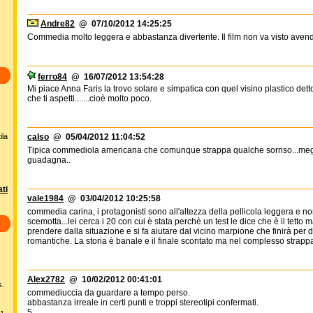
Andre82
@ 07/10/2012 14:25:25
Commedia molto leggera e abbastanza divertente. Il film non va visto aven
ferro84
@ 16/07/2012 13:54:28
Mi piace Anna Faris la trovo solare e simpatica con quel visino plastico detto c
che ti aspetti.......cioè molto poco.
ila
calso
@ 05/04/2012 11:04:52
Tipica commediola americana che comunque strappa qualche sorriso...meglio
guadagna..
ti
vale1984
@ 03/04/2012 10:25:58
commedia carina, i protagonisti sono all'altezza della pellicola leggera e
scemotta...lei cerca i 20 con cui è stata perchè un test le dice che è il tetto
prendere dalla situazione e si fa aiutare dal vicino marpione che finirà per 
romantiche. La storia è banale e il finale scontato ma nel complesso strapp
Alex2782
@ 10/02/2012 00:41:01
s.
commediuccia da guardare a tempo perso.
abbastanza irreale in certi punti e troppi stereotipi confermati.
5