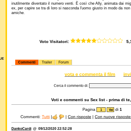
inutilmente diventato il numero venti. È così che Ally, animata dai miglio
ex, per capire se tra di loro si nasconda l'uomo giusto in modo da non 
amiche.
Voto Visitatori:
5,15
DUE
Commenti
Trailer
Forum
vota e commenta il film
inv
Cerca il commento di:
Voti e commenti su Sex list - prima di te,
Pagina
di
1
Commenti:
Tutti
|
|
Con risposte
|
Con nuove risposte d
DankoCardi
@ 09/12/2020 22:52:28