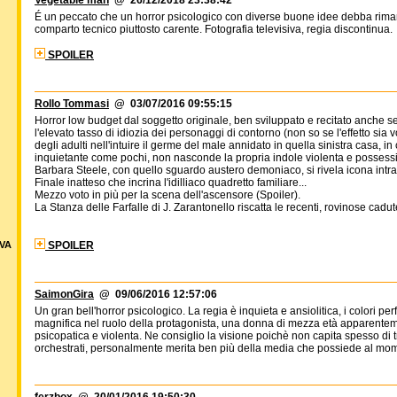
Vegetable man
@ 26/12/2018 23:38:42
É un peccato che un horror psicologico con diverse buone idee debba riman
comparto tecnico piuttosto carente. Fotografia televisiva, regia discontinua.
SPOILER
Rollo Tommasi
@ 03/07/2016 09:55:15
Horror low budget dal soggetto originale, ben sviluppato e recitato anche s
l'elevato tasso di idiozia dei personaggi di contorno (non so se l'effetto sia
degli adulti nell'intuire il germe del male annidato in quella sinistra casa, i
inquietante come pochi, non nasconde la propria indole violenta e possessi
Barbara Steele, con quello sguardo austero demoniaco, si rivela icona intr
Finale inatteso che incrina l'idilliaco quadretto familiare...
Mezzo voto in più per la scena dell'ascensore (Spoiler).
La Stanza delle Farfalle di J. Zarantonello riscatta le recenti, rovinose cadute
VA
SPOILER
SaimonGira
@ 09/06/2016 12:57:06
Un gran bell'horror psicologico. La regia è inquieta e ansiolitica, i colori pe
magnifica nel ruolo della protagonista, una donna di mezza età apparent
psicopatica e violenta. Ne consiglio la visione poichè non capita spesso di t
orchestrati, personalmente merita ben più della media che possiede al mo