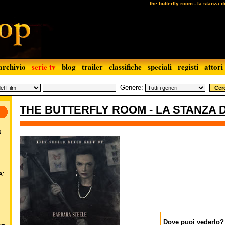
the butterfly room - la stanza de
archivio
serie tv
blog
trailer
classifiche
speciali
registi
attori
Genere:
THE BUTTERFLY ROOM - LA STANZA 
o
A'
Dove puoi vederlo?