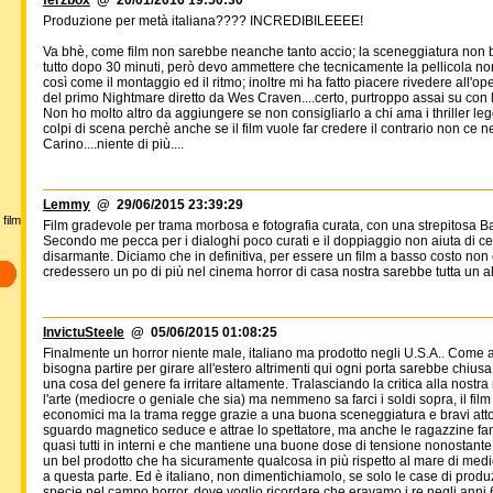
ferzbox
@ 20/01/2016 19:50:30
Produzione per metà italiana???? INCREDIBILEEEE!
Va bhè, come film non sarebbe neanche tanto accio; la sceneggiatura non bri
tutto dopo 30 minuti, però devo ammettere che tecnicamente la pellicola non
così come il montaggio ed il ritmo; inoltre mi ha fatto piacere rivedere all
del primo Nightmare diretto da Wes Craven....certo, purtroppo assai su con l'
Non ho molto altro da aggiungere se non consigliarlo a chi ama i thriller le
colpi di scena perchè anche se il film vuole far credere il contrario non ce ne
Carino....niente di più....
Lemmy
@ 29/06/2015 23:39:29
film
Film gradevole per trama morbosa e fotografia curata, con una strepitosa B
Secondo me pecca per i dialoghi poco curati e il doppiaggio non aiuta di cer
disarmante. Diciamo che in definitiva, per essere un film a basso costo non è 
credessero un po di più nel cinema horror di casa nostra sarebbe tutta un al
InvictuSteele
@ 05/06/2015 01:08:25
Finalmente un horror niente male, italiano ma prodotto negli U.S.A.. Come al
bisogna partire per girare all'estero altrimenti qui ogni porta sarebbe chius
una cosa del genere fa irritare altamente. Tralasciando la critica alla nost
l'arte (mediocre o geniale che sia) ma nemmeno sa farci i soldi sopra, il film 
economici ma la trama regge grazie a una buona sceneggiatura e bravi attori
sguardo magnetico seduce e attrae lo spettatore, ma anche le ragazzine fanno 
quasi tutti in interni e che mantiene una buone dose di tensione nonostante
un bel prodotto che ha sicuramente qualcosa in più rispetto al mare di med
a questa parte. Ed è italiano, non dimentichiamolo, se solo le case di produz
specie nel campo horror, dove voglio ricordare che eravamo i re negli anni 60