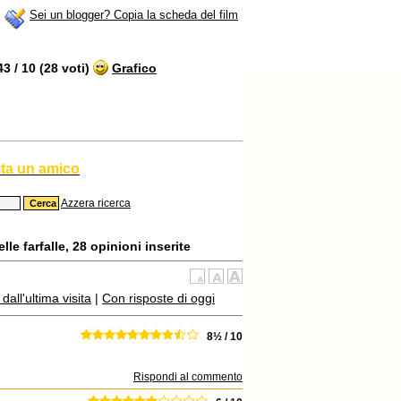
Sei un blogger? Copia la scheda del film
 / 10 (28 voti)
Grafico
ita un amico
Azzera ricerca
le farfalle, 28 opinioni inserite
all'ultima visita
|
Con risposte di oggi
8½ / 10
Rispondi al commento