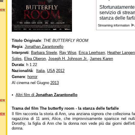
UR
NEW
Streaming information
Titolo Originale
:
THE BUTTERFLY ROOM
Regia
:
Jonathan Zarantonello
Interpreti
:
Barbara Steele
,
Ray Wise
,
Erica Leerhsen
,
Heather Lange
Soles
,
Elea Oberon
,
Joseph H. Johnson Jr.
,
James Karen
Durata
: h 1.22
Nazionalità
:
Italia
,
USA
2012
Genere
:
horror
Al cinema nel Giugno
2013
•
Altri film di
Jonathan Zarantonello
NEW
Trama del film The butterfly room - la stanza delle farfalle
Il film racconta la storia di Ann, una anziana signora che colleziona 
NEW
ragazzina di 11 anni, Alice, che improvvisamente sparisce nel nul
Dorothy, la figlia di Ann che la donna non vede più dai giorni dell'inf
donna.