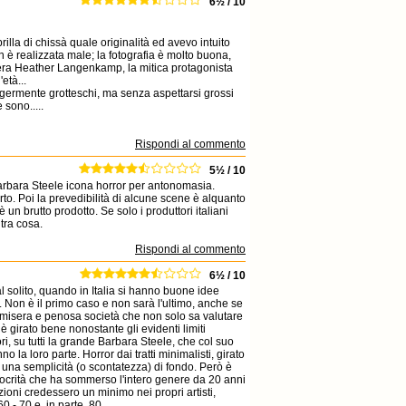
6½ / 10
lla di chissà quale originalità ed avevo intuito
 è realizzata male; la fotografia è molto buona,
'opera Heather Langenkamp, la mitica protagonista
età...
ggermente grotteschi, ma senza aspettarsi grossi
 sono.....
Rispondi al commento
5½ / 10
arbara Steele icona horror per antonomasia.
to. Poi la prevedibilità di alcune scene è alquanto
un brutto prodotto. Se solo i produttori italiani
tra cosa.
Rispondi al commento
6½ / 10
 solito, quando in Italia si hanno buone idee
a. Non è il primo caso e non sarà l'ultimo, anche se
ra misera e penosa società che non solo sa valutare
è girato bene nonostante gli evidenti limiti
, su tutti la grande Barbara Steele, che col suo
la loro parte. Horror dai tratti minimalisti, girato
 una semplicità (o scontatezza) di fondo. Però è
iocrità che ha sommerso l'intero genere da 20 anni
ioni credessero un minimo nei propri artisti,
 - 70 e, in parte, 80.