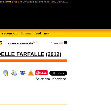
lle farfalle
regia di Jonathan Zarantonello Italia, USA 2012
recensioni
forum
feed
my
beta
Skin
ricerca avanzata
DELLE FARFALLE
(
2012
)
Save
Seleziona un'opzione