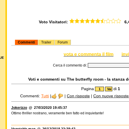
Voto Visitatori:
6,43
Commenti
Trailer
Forum
vota e commenta il film
inv
DUE
Cerca il commento di:
Voti e commenti su The butterfly room - la stanza del
Pagina
di
1
Commenti:
Tutti
|
|
Con risposte
|
Con nuove risposte d
Jokerizzo
@ 27/03/2020 19:45:37
Ottimo thriller nostrano, veramente ben fatto ed inquietante!