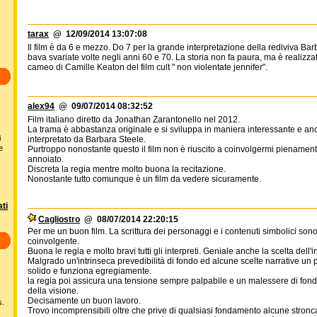
tarax
@ 12/09/2014 13:07:08
Il film è da 6 e mezzo. Do 7 per la grande interpretazione della rediviva Bar
bava svariate volte negli anni 60 e 70. La storia non fa paura, ma è realizz
cameo di Camille Keaton del film cult " non violentate jennifer".
alex94
@ 09/07/2014 08:32:52
Film italiano diretto da Jonathan Zarantonello nel 2012.
La trama è abbastanza originale e si sviluppa in maniera interessante e an
i
interpretato da Barbara Steele.
e
Purtroppo nonostante questo il film non è riuscito a coinvolgermi pienament
annoiato.
Discreta la regia mentre molto buona la recitazione.
Nonostante tutto comunque è un film da vedere sicuramente.
ti
Cagliostro
@ 08/07/2014 22:20:15
Per me un buon film. La scrittura dei personaggi e i contenuti simbolici sono
coinvolgente.
Buona le regia e molto bravi tutti gli interpreti. Geniale anche la scelta dell'i
Malgrado un'intrinseca prevedibilità di fondo ed alcune scelte narrative un p
solido e funziona egregiamente.
la regia poi assicura una tensione sempre palpabile e un malessere di fond
della visione.
Decisamente un buon lavoro.
s.
Trovo incomprensibili oltre che prive di qualsiasi fondamento alcune stronca