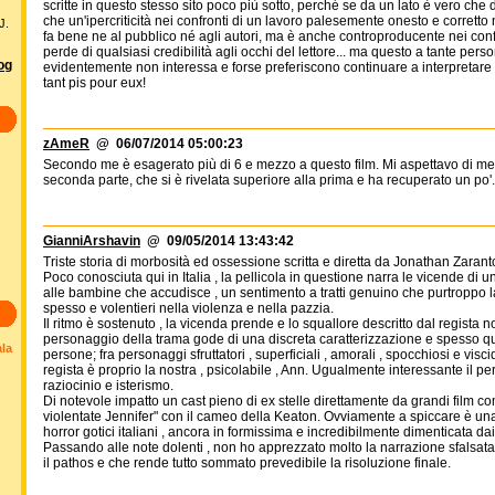
scritte in questo stesso sito poco più sotto, perché se da un lato è vero c
che un'ipercriticità nei confronti di un lavoro palesemente onesto e corret
J.
fa bene ne al pubblico né agli autori, ma è anche controproducente nei confr
perde di qualsiasi credibilità agli occhi del lettore... ma questo a tante pers
log
evidentemente non interessa e forse preferiscono continuare a interpretare il 
tant pis pour eux!
zAmeR
@ 06/07/2014 05:00:23
Secondo me è esagerato più di 6 e mezzo a questo film. Mi aspettavo di meglio
seconda parte, che si è rivelata superiore alla prima e ha recuperato un po
GianniArshavin
@ 09/05/2014 13:43:42
Triste storia di morbosità ed ossessione scritta e diretta da Jonathan Zaran
Poco conosciuta qui in Italia , la pellicola in questione narra le vicende di
alle bambine che accudisce , un sentimento a tratti genuino che purtroppo 
spesso e volentieri nella violenza e nella pazzia.
Il ritmo è sostenuto , la vicenda prende e lo squallore descritto dal regista n
personaggio della trama gode di una discreta caratterizzazione e spesso ques
ala
persone; fra personaggi sfruttatori , superficiali , amorali , spocchiosi e vi
regista è proprio la nostra , psicolabile , Ann. Ugualmente interessante il pers
raziocinio e isterismo.
Di notevole impatto un cast pieno di ex stelle direttamente da grandi fil
violentate Jennifer" con il cameo della Keaton. Ovviamente a spiccare è una
horror gotici italiani , ancora in formissima e incredibilmente dimenticata dai
Passando alle note dolenti , non ho apprezzato molto la narrazione sfalsata 
il pathos e che rende tutto sommato prevedibile la risoluzione finale.