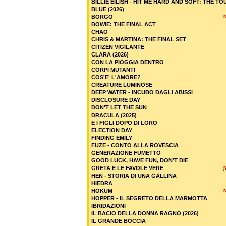
BILLIE EILISH - HIT ME HARD AND SOFT: THE TO
BLUE (2026)
BORGO
BOWIE: THE FINAL ACT
CHAO
CHRIS & MARTINA: THE FINAL SET
CITIZEN VIGILANTE
CLARA (2026)
CON LA PIOGGIA DENTRO
CORPI MUTANTI
COS'E' L'AMORE?
CREATURE LUMINOSE
DEEP WATER - INCUBO DAGLI ABISSI
DISCLOSURE DAY
DON'T LET THE SUN
DRACULA (2025)
E I FIGLI DOPO DI LORO
ELECTION DAY
FINDING EMILY
FUZE - CONTO ALLA ROVESCIA
GENERAZIONE FUMETTO
GOOD LUCK, HAVE FUN, DON’T DIE
GRETA E LE FAVOLE VERE
HEN - STORIA DI UNA GALLINA
HIEDRA
HOKUM
HOPPER - IL SEGRETO DELLA MARMOTTA
IBRIDAZIONI
IL BACIO DELLA DONNA RAGNO (2026)
IL GRANDE BOCCIA