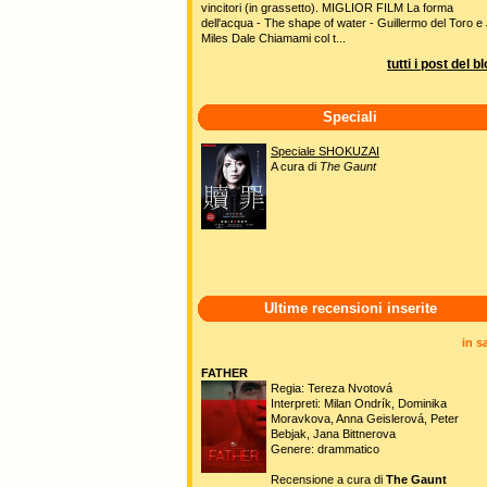
vincitori (in grassetto). MIGLIOR FILM La forma
dell'acqua - The shape of water - Guillermo del Toro e 
Miles Dale Chiamami col t...
tutti i post del b
Speciali
Speciale SHOKUZAI
A cura di
The Gaunt
Ultime recensioni inserite
in s
FATHER
Regia: Tereza Nvotová
Interpreti: Milan Ondrík, Dominika
Moravkova, Anna Geislerová, Peter
Bebjak, Jana Bittnerova
Genere: drammatico
Recensione a cura di
The Gaunt