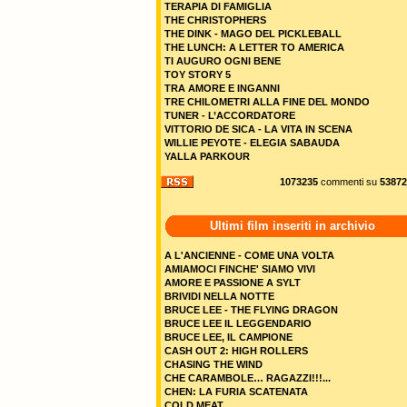
TERAPIA DI FAMIGLIA
THE CHRISTOPHERS
THE DINK - MAGO DEL PICKLEBALL
THE LUNCH: A LETTER TO AMERICA
TI AUGURO OGNI BENE
TOY STORY 5
TRA AMORE E INGANNI
TRE CHILOMETRI ALLA FINE DEL MONDO
TUNER - L’ACCORDATORE
VITTORIO DE SICA - LA VITA IN SCENA
WILLIE PEYOTE - ELEGIA SABAUDA
YALLA PARKOUR
1073235
commenti su
53872
Ultimi film inseriti in archivio
A L'ANCIENNE - COME UNA VOLTA
AMIAMOCI FINCHE' SIAMO VIVI
AMORE E PASSIONE A SYLT
BRIVIDI NELLA NOTTE
BRUCE LEE - THE FLYING DRAGON
BRUCE LEE IL LEGGENDARIO
BRUCE LEE, IL CAMPIONE
CASH OUT 2: HIGH ROLLERS
CHASING THE WIND
CHE CARAMBOLE… RAGAZZI!!!...
CHEN: LA FURIA SCATENATA
COLD MEAT