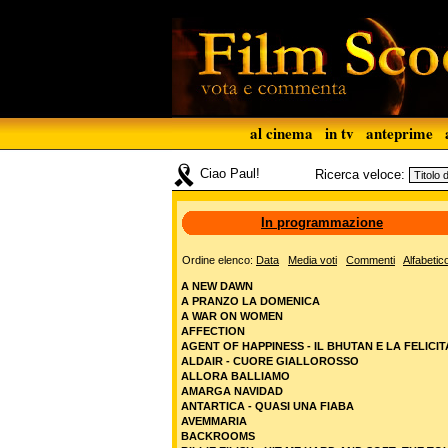
al cinema
in tv
anteprime
Ciao Paul!
Ricerca veloce:
In programmazione
Ordine elenco:
Data
Media voti
Commenti
Alfabetic
A NEW DAWN
A PRANZO LA DOMENICA
A WAR ON WOMEN
AFFECTION
AGENT OF HAPPINESS - IL BHUTAN E LA FELICIT
ALDAIR - CUORE GIALLOROSSO
ALLORA BALLIAMO
AMARGA NAVIDAD
ANTARTICA - QUASI UNA FIABA
AVEMMARIA
BACKROOMS