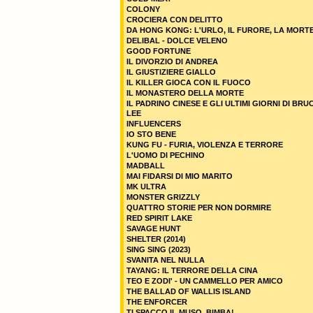
COLONY
CROCIERA CON DELITTO
DA HONG KONG: L'URLO, IL FURORE, LA MORT
DELIBAL - DOLCE VELENO
GOOD FORTUNE
IL DIVORZIO DI ANDREA
IL GIUSTIZIERE GIALLO
IL KILLER GIOCA CON IL FUOCO
IL MONASTERO DELLA MORTE
IL PADRINO CINESE E GLI ULTIMI GIORNI DI BRU
LEE
INFLUENCERS
IO STO BENE
KUNG FU - FURIA, VIOLENZA E TERRORE
L'UOMO DI PECHINO
MADBALL
MAI FIDARSI DI MIO MARITO
MK ULTRA
MONSTER GRIZZLY
QUATTRO STORIE PER NON DORMIRE
RED SPIRIT LAKE
SAVAGE HUNT
SHELTER (2014)
SING SING (2023)
SVANITA NEL NULLA
TAYANG: IL TERRORE DELLA CINA
TEO E ZODI' - UN CAMMELLO PER AMICO
THE BALLAD OF WALLIS ISLAND
THE ENFORCER
TI SPACCO IL MUSO, BIMBA!