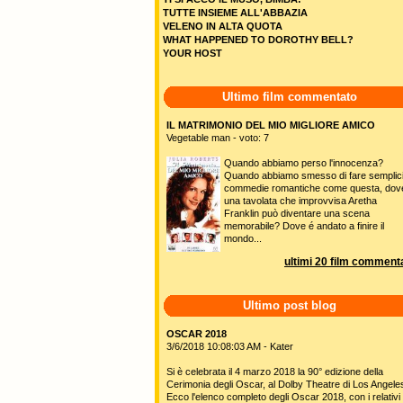
TUTTE INSIEME ALL'ABBAZIA
VELENO IN ALTA QUOTA
WHAT HAPPENED TO DOROTHY BELL?
YOUR HOST
Ultimo film commentato
IL MATRIMONIO DEL MIO MIGLIORE AMICO
Vegetable man - voto: 7
Quando abbiamo perso l'innocenza?
Quando abbiamo smesso di fare semplic
commedie romantiche come questa, dov
una tavolata che improvvisa Aretha
Franklin può diventare una scena
memorabile? Dove é andato a finire il
mondo...
ultimi 20 film commenta
Ultimo post blog
OSCAR 2018
3/6/2018 10:08:03 AM - Kater
Si è celebrata il 4 marzo 2018 la 90° edizione della
Cerimonia degli Oscar, al Dolby Theatre di Los Angele
Ecco l'elenco completo degli Oscar 2018, con i relativi