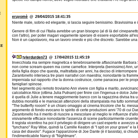
E
eruyomè
@ 29/04/2015 18:41:35
Niente male, sobrio ed elegante, si lascia seguire benissimo. Bravissima e 
Genere di film di cui l'Italia avrebbe un gran bisogno (al di là del cinepan
con l'altro), per poter magari vagamente sperare di essere esportabile all'es
Non è un capolavoro, ma un lavoro onesto e più che discreto. Sarebbe una 
CE
tylerdurden73
@ 17/04/2015 11:45:19
Invecchiata ma sempre magnetica e tenebrosamente affascinante Barbara Steel
non come scream-queen ma come carnefice. Interpreta (benissimo) Ann, un'
della figlia dopo che questa, maltrattata per anni, ha deciso di interromper
Zarantonello interseca tre piani narrativi con maestria; nonostante la framm
imperniata sul rapporto che la donna costruisce, come panacea per le propri
famigliari spinose.
Nel segmento più remoto troviamo Ann vivere con figlia e marito, avvicinand
calcolatrice Alice (ottima Julia Putnam) per finire con l'ingenua e dolce Juli
è quella di Julie a tenere maggiormente banco con la ragazzina divisa tra 
dubbia moralità e le maniacali attenzioni della strampalata ma tutto sommat
"The butterfly rooom" è un chiaro omaggio al cinema tricolore che fu: messa
argomento di fondo evocano lo spirito di certe produzioni anni '70 di cui Da
Zarantonello ha il merito di riuscire a mescolare al meglio le influenze d'a
visivamente efficace nonostante l'assenza di scene particolarmente cruente
Il regista vicentino ha poi il privilegio di dirigere un cast esperto e avvezzo a
"lynchano" Ray Wise, quindi la Camille Keaton di "I spit on your grave" e la P
casa del diavolo". Fugace l'apparizione di Joe Dante (è il tassista), si ch
l'indimenticabile Nancy di "Nightmare".