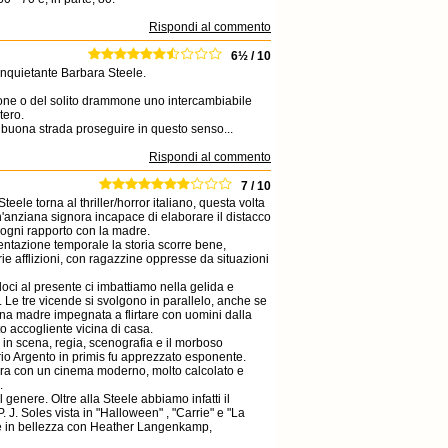
Rispondi al commento
6½ / 10
inquietante Barbara Steele.
ettone o del solito drammone uno intercambiabile
tero.
buona strada proseguire in questo senso...
Rispondi al commento
7 / 10
e torna al thriller/horror italiano, questa volta
anziana signora incapace di elaborare il distacco
e ogni rapporto con la madre.
entazione temporale la storia scorre bene,
e afflizioni, con ragazzine oppresse da situazioni
oci al presente ci imbattiamo nella gelida e
e. Le tre vicende si svolgono in parallelo, anche se
una madre impegnata a flirtare con uomini dalla
o accogliente vicina di casa.
 in scena, regia, scenografia e il morboso
rio Argento in primis fu apprezzato esponente.
llora con un cinema moderno, molto calcolato e
.
l genere. Oltre alla Steele abbiamo infatti il
. J. Soles vista in "Halloween" , "Carrie" e "La
iude in bellezza con Heather Langenkamp,