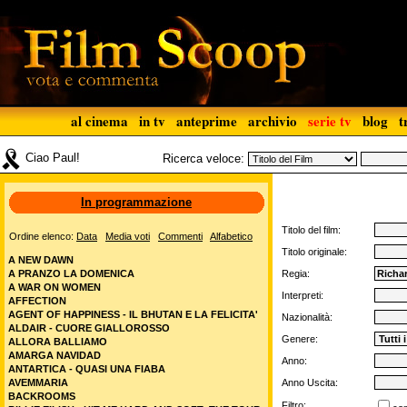
al cinema
in tv
anteprime
archivio
serie tv
blog
t
Ciao Paul!
Ricerca veloce:
In programmazione
Titolo del film:
Ordine elenco:
Data
Media voti
Commenti
Alfabetico
Titolo originale:
A NEW DAWN
A PRANZO LA DOMENICA
Regia:
A WAR ON WOMEN
Interpreti:
AFFECTION
AGENT OF HAPPINESS - IL BHUTAN E LA FELICITA'
Nazionalità:
ALDAIR - CUORE GIALLOROSSO
Genere:
ALLORA BALLIAMO
AMARGA NAVIDAD
Anno:
ANTARTICA - QUASI UNA FIABA
AVEMMARIA
Anno Uscita:
BACKROOMS
Filtro: