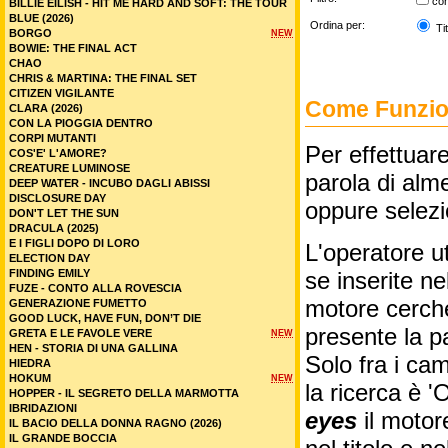
co
BILLIE EILISH - HIT ME HARD AND SOFT: THE TOUR
BLUE (2026)
Ordina per:
Tit
BORGO
NEW
BOWIE: THE FINAL ACT
CHAO
CHRIS & MARTINA: THE FINAL SET
CITIZEN VIGILANTE
Come Funzion
CLARA (2026)
CON LA PIOGGIA DENTRO
CORPI MUTANTI
Per effettuare
COS'E' L'AMORE?
CREATURE LUMINOSE
parola di alme
DEEP WATER - INCUBO DAGLI ABISSI
DISCLOSURE DAY
oppure selez
DON'T LET THE SUN
DRACULA (2025)
E I FIGLI DOPO DI LORO
L'operatore ut
ELECTION DAY
FINDING EMILY
se inserite n
FUZE - CONTO ALLA ROVESCIA
motore cercher
GENERAZIONE FUMETTO
GOOD LUCK, HAVE FUN, DON’T DIE
presente la p
GRETA E LE FAVOLE VERE
NEW
HEN - STORIA DI UNA GALLINA
Solo fra i cam
HIEDRA
HOKUM
NEW
la ricerca è '
HOPPER - IL SEGRETO DELLA MARMOTTA
IBRIDAZIONI
eyes
il motor
IL BACIO DELLA DONNA RAGNO (2026)
IL GRANDE BOCCIA