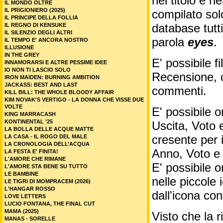
nel titolo e ne
IL MONDO OLTRE
IL PRIGIONIERO (2025)
compilato sol
IL PRINCIPE DELLA FOLLIA
database tutti
IL REGNO DI KENSUKE
IL SILENZIO DEGLI ALTRI
parola
eyes
.
IL TEMPO E' ANCORA NOSTRO
ILLUSIONE
IN THE GREY
E' possibile f
INNAMORARSI E ALTRE PESSIME IDEE
IO NON TI LASCIO SOLO
Recensione, c
IRON MAIDEN: BURNING AMBITION
JACKASS: BEST AND LAST
commenti.
KILL BILL: THE WHOLE BLOODY AFFAIR
KIM NOVAK'S VERTIGO - LA DONNA CHE VISSE DUE
VOLTE
E' possibile o
KING MARRACASH
KONTINENTAL '25
Uscita, Voto 
LA BOLLA DELLE ACQUE MATTE
cresente per 
LA CASA - IL ROGO DEL MALE
LA CRONOLOGIA DELL’ACQUA
Anno, Voto e
LA FESTA E' FINITA!
L'AMORE CHE RIMANE
E' possibile o
L'AMORE STA BENE SU TUTTO
LE BAMBINE
nelle piccole
LE TIGRI DI MOMPRACEM (2026)
L'HANGAR ROSSO
dall'icona co
LOVE LETTERS
LUCIO FONTANA, THE FINAL CUT
MAMA (2025)
Visto che la 
MANAS - SORELLE