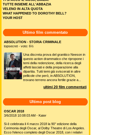
TUTTE INSIEME ALL'ABBAZIA
VELENO IN ALTA QUOTA
WHAT HAPPENED TO DOROTHY BELL?
YOUR HOST
Ultimo film commentato
ABSOLUTION - STORIA CRIMINALE
topsecret - voto: 6½
Una discreta prova del granitico Neeson in
questo action drammatico che ripropone i
temi della redenzione, della ricerca degli
affetti lasciati e della preparazione alla
dipartita. Tutti temi già sviscerati in altre
pellicole che però, in ABSOLUTION,
trovano terreno ancora fertile grazie a...
ultimi 20 film commentati
Ultimo post blog
OSCAR 2018
3/6/2018 10:08:03 AM - Kater
Si è celebrata il 4 marzo 2018 la 90° edizione della
Cerimonia degli Oscar, al Dolby Theatre di Los Angeles.
Ecco l'elenco completo degli Oscar 2018, con i relativi