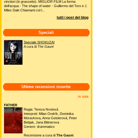
vincitori (in grassetto). MIGLIOR FILM La forma
dell'acqua - The shape of water - Guillermo del Toro e J.
Miles Dale Chiamami col t...
tutti i post del blog
Speciali
Speciale SHOKUZAI
A cura di
The Gaunt
Ultime recensioni inserite
in sala
FATHER
Regia: Tereza Nvotová
Interpreti: Milan Ondrík, Dominika
Moravkova, Anna Geislerová, Peter
Bebjak, Jana Bittnerova
Genere: drammatico
Recensione a cura di
The Gaunt