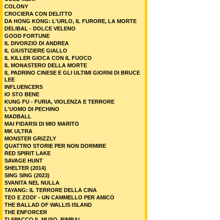
COLONY
CROCIERA CON DELITTO
DA HONG KONG: L'URLO, IL FURORE, LA MORTE
DELIBAL - DOLCE VELENO
GOOD FORTUNE
IL DIVORZIO DI ANDREA
IL GIUSTIZIERE GIALLO
IL KILLER GIOCA CON IL FUOCO
IL MONASTERO DELLA MORTE
IL PADRINO CINESE E GLI ULTIMI GIORNI DI BRUCE
LEE
INFLUENCERS
IO STO BENE
KUNG FU - FURIA, VIOLENZA E TERRORE
L'UOMO DI PECHINO
MADBALL
MAI FIDARSI DI MIO MARITO
MK ULTRA
MONSTER GRIZZLY
QUATTRO STORIE PER NON DORMIRE
RED SPIRIT LAKE
SAVAGE HUNT
SHELTER (2014)
SING SING (2023)
SVANITA NEL NULLA
TAYANG: IL TERRORE DELLA CINA
TEO E ZODI' - UN CAMMELLO PER AMICO
THE BALLAD OF WALLIS ISLAND
THE ENFORCER
TI SPACCO IL MUSO, BIMBA!