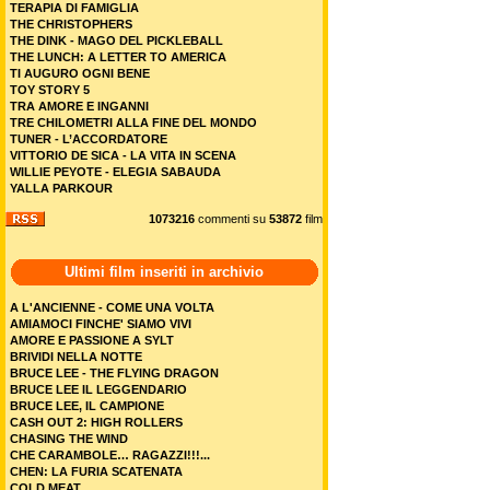
TERAPIA DI FAMIGLIA
THE CHRISTOPHERS
THE DINK - MAGO DEL PICKLEBALL
THE LUNCH: A LETTER TO AMERICA
TI AUGURO OGNI BENE
TOY STORY 5
TRA AMORE E INGANNI
TRE CHILOMETRI ALLA FINE DEL MONDO
TUNER - L’ACCORDATORE
VITTORIO DE SICA - LA VITA IN SCENA
WILLIE PEYOTE - ELEGIA SABAUDA
YALLA PARKOUR
1073216
commenti su
53872
film
Ultimi film inseriti in archivio
A L'ANCIENNE - COME UNA VOLTA
AMIAMOCI FINCHE' SIAMO VIVI
AMORE E PASSIONE A SYLT
BRIVIDI NELLA NOTTE
BRUCE LEE - THE FLYING DRAGON
BRUCE LEE IL LEGGENDARIO
BRUCE LEE, IL CAMPIONE
CASH OUT 2: HIGH ROLLERS
CHASING THE WIND
CHE CARAMBOLE… RAGAZZI!!!...
CHEN: LA FURIA SCATENATA
COLD MEAT