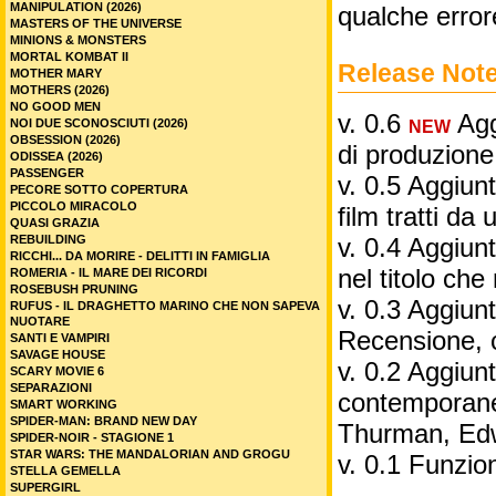
MANIPULATION (2026)
qualche error
MASTERS OF THE UNIVERSE
MINIONS & MONSTERS
MORTAL KOMBAT II
Release Not
MOTHER MARY
MOTHERS (2026)
NO GOOD MEN
v. 0.6
Aggi
NOI DUE SCONOSCIUTI (2026)
NEW
OBSESSION (2026)
di produzione
ODISSEA (2026)
PASSENGER
v. 0.5 Aggiunt
PECORE SOTTO COPERTURA
PICCOLO MIRACOLO
film tratti da 
QUASI GRAZIA
REBUILDING
v. 0.4 Aggiunt
RICCHI... DA MORIRE - DELITTI IN FAMIGLIA
nel titolo ch
ROMERIA - IL MARE DEI RICORDI
ROSEBUSH PRUNING
v. 0.3 Aggiunt
RUFUS - IL DRAGHETTO MARINO CHE NON SAPEVA
NUOTARE
Recensione, 
SANTI E VAMPIRI
SAVAGE HOUSE
v. 0.2 Aggiunta
SCARY MOVIE 6
SEPARAZIONI
contemporane
SMART WORKING
SPIDER-MAN: BRAND NEW DAY
Thurman, Edw
SPIDER-NOIR - STAGIONE 1
STAR WARS: THE MANDALORIAN AND GROGU
v. 0.1 Funzio
STELLA GEMELLA
SUPERGIRL