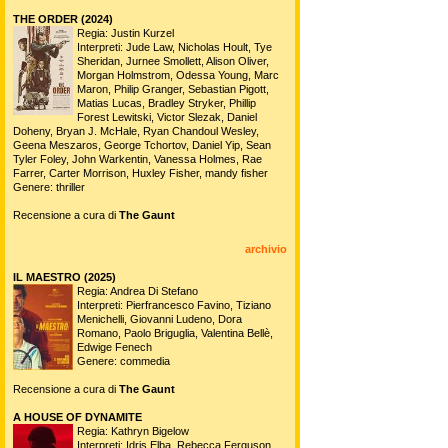
THE ORDER (2024)
Regia: Justin Kurzel
Interpreti: Jude Law, Nicholas Hoult, Tye
Sheridan, Jurnee Smollett, Alison Oliver,
Morgan Holmstrom, Odessa Young, Marc
Maron, Philip Granger, Sebastian Pigott,
Matias Lucas, Bradley Stryker, Phillip
Forest Lewitski, Victor Slezak, Daniel
Doheny, Bryan J. McHale, Ryan Chandoul Wesley,
Geena Meszaros, George Tchortov, Daniel Yip, Sean
Tyler Foley, John Warkentin, Vanessa Holmes, Rae
Farrer, Carter Morrison, Huxley Fisher, mandy fisher
Genere: thriller
Recensione a cura di
The Gaunt
archivio
IL MAESTRO (2025)
Regia: Andrea Di Stefano
Interpreti: Pierfrancesco Favino, Tiziano
Menichelli, Giovanni Ludeno, Dora
Romano, Paolo Briguglia, Valentina Bellè,
Edwige Fenech
Genere: commedia
Recensione a cura di
The Gaunt
A HOUSE OF DYNAMITE
Regia: Kathryn Bigelow
Interpreti: Idris Elba, Rebecca Ferguson,