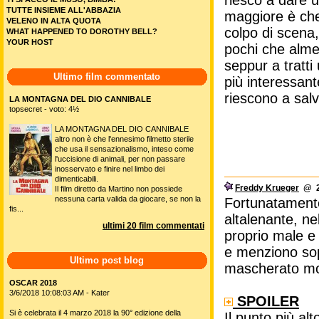
TUTTE INSIEME ALL'ABBAZIA
maggiore è che
VELENO IN ALTA QUOTA
colpo di scena,
WHAT HAPPENED TO DOROTHY BELL?
YOUR HOST
pochi che alme
seppur a tratti
Ultimo film commentato
più interessant
riescono a salv
LA MONTAGNA DEL DIO CANNIBALE
topsecret - voto: 4½
LA MONTAGNA DEL DIO CANNIBALE
altro non è che l'ennesimo filmetto sterile
che usa il sensazionalismo, inteso come
l'uccisione di animali, per non passare
inosservato e finire nel limbo dei
dimenticabili.
Freddy Krueger
@ 28
Il film diretto da Martino non possiede
nessuna carta valida da giocare, se non la
Fortunatamente
fis...
altalenante, ne
ultimi 20 film commentati
proprio male e 
e menziono sopr
Ultimo post blog
mascherato mol
OSCAR 2018
3/6/2018 10:08:03 AM - Kater
SPOILER
Si è celebrata il 4 marzo 2018 la 90° edizione della
Il punto più al