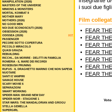
insegnante di
MANIPULATION (2026)
MASTERS OF THE UNIVERSE
i suoi due fig
MINIONS & MONSTERS
MORTAL KOMBAT II
MOTHER MARY
Film colleg
MOTHERS (2026)
NO GOOD MEN
NOI DUE SCONOSCIUTI (2026)
•
FEAR THE
OBSESSION (2026)
ODISSEA (2026)
HOT
•
FEAR THE
PASSENGER
PECORE SOTTO COPERTURA
•
FEAR THE
PICCOLO MIRACOLO
QUASI GRAZIA
•
FEAR THE
REBUILDING
RICCHI... DA MORIRE - DELITTI IN FAMIGLIA
•
FEAR THE
ROMERIA - IL MARE DEI RICORDI
•
FEAR THE
ROSEBUSH PRUNING
RUFUS - IL DRAGHETTO MARINO CHE NON SAPEVA
•
FEAR THE
NUOTARE
SANTI E VAMPIRI
SAVAGE HOUSE
SCARY MOVIE 6
SEPARAZIONI
SMART WORKING
SPIDER-MAN: BRAND NEW DAY
SPIDER-NOIR - STAGIONE 1
Voto 
STAR WARS: THE MANDALORIAN AND GROGU
STELLA GEMELLA
SUPERGIRL