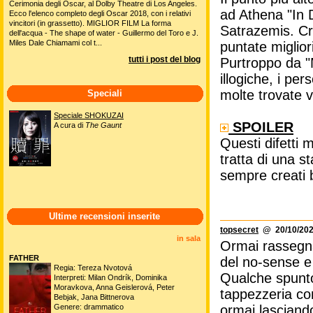
Cerimonia degli Oscar, al Dolby Theatre di Los Angeles.
ad Athena "In 
Ecco l'elenco completo degli Oscar 2018, con i relativi
vincitori (in grassetto). MIGLIOR FILM La forma
Satrazemis. Cr
dell'acqua - The shape of water - Guillermo del Toro e J.
Miles Dale Chiamami col t...
puntate miglior
tutti i post del blog
Purtroppo da "M
illogiche, i p
molte trovate v
Speciali
Speciale SHOKUZAI
SPOILER
A cura di
The Gaunt
Questi difetti
tratta di una s
sempre creati 
Ultime recensioni inserite
topsecret
@ 20/10/202
in sala
Ormai rassegna
FATHER
del no-sense e 
Regia: Tereza Nvotová
Qualche spunto
Interpreti: Milan Ondrík, Dominika
Moravkova, Anna Geislerová, Peter
tappezzeria co
Bebjak, Jana Bittnerova
ormai lasciand
Genere: drammatico