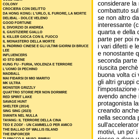
considerare la 
COLONY
CROCIERA CON DELITTO
combattuto sul 
DA HONG KONG: L'URLO, IL FURORE, LA MORTE
se non altro da
DELIBAL - DOLCE VELENO
GOOD FORTUNE
interessante (c
IL DIVORZIO DI ANDREA
quarta e della 
IL GIUSTIZIERE GIALLO
IL KILLER GIOCA CON IL FUOCO
parte per poi n
IL MONASTERO DELLA MORTE
i vari difetti 
IL PADRINO CINESE E GLI ULTIMI GIORNI DI BRUCE
LEE
e nonostante q
INFLUENCERS
seconda parte 
IO STO BENE
KUNG FU - FURIA, VIOLENZA E TERRORE
riuscita perch
L'UOMO DI PECHINO
buona volta ci 
MADBALL
MAI FIDARSI DI MIO MARITO
gli altri grupp
MK ULTRA
l'impostazione 
MONSTER GRIZZLY
QUATTRO STORIE PER NON DORMIRE
avendo anche i
RED SPIRIT LAKE
SAVAGE HUNT
protagonista l
SHELTER (2014)
creando anche 
SING SING (2023)
SVANITA NEL NULLA
nella seconda p
TAYANG: IL TERRORE DELLA CINA
sull'accelerato
TEO E ZODI' - UN CAMMELLO PER AMICO
THE BALLAD OF WALLIS ISLAND
motivi, un po' i
THE ENFORCER
riesco a dare u
TI SPACCO IL MUSO, BIMBA!