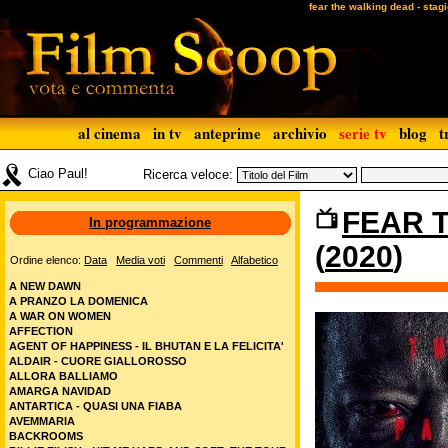
fear the walking dead - stag
al cinema
in tv
anteprime
archivio
serie tv
blog
t
Ciao Paul!
Ricerca veloce:
FEAR T
In programmazione
(
2020
)
Ordine elenco:
Data
Media voti
Commenti
Alfabetico
A NEW DAWN
A PRANZO LA DOMENICA
A WAR ON WOMEN
AFFECTION
AGENT OF HAPPINESS - IL BHUTAN E LA FELICITA'
ALDAIR - CUORE GIALLOROSSO
ALLORA BALLIAMO
AMARGA NAVIDAD
ANTARTICA - QUASI UNA FIABA
AVEMMARIA
BACKROOMS