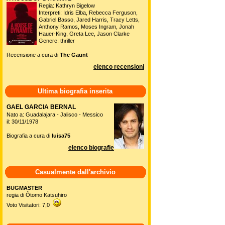
Regia: Kathryn Bigelow
Interpreti: Idris Elba, Rebecca Ferguson,
Gabriel Basso, Jared Harris, Tracy Letts,
Anthony Ramos, Moses Ingram, Jonah
Hauer-King, Greta Lee, Jason Clarke
Genere: thriller
Recensione a cura di
The Gaunt
elenco recensioni
Ultima biografia inserita
GAEL GARCIA BERNAL
Nato a: Guadalajara - Jalisco - Messico
il: 30/11/1978
Biografia a cura di
luisa75
elenco biografie
Casualmente dall'archivio
BUGMASTER
regia di Ôtomo Katsuhiro
Voto Visitatori: 7,0