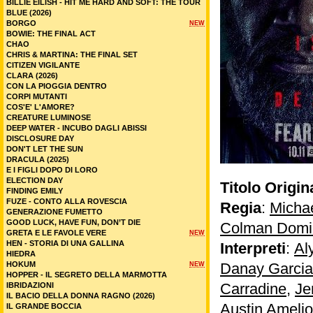
BILLIE EILISH - HIT ME HARD AND SOFT: THE TOUR
BLUE (2026)
BORGO
NEW
BOWIE: THE FINAL ACT
CHAO
CHRIS & MARTINA: THE FINAL SET
CITIZEN VIGILANTE
CLARA (2026)
CON LA PIOGGIA DENTRO
CORPI MUTANTI
COS'E' L'AMORE?
CREATURE LUMINOSE
DEEP WATER - INCUBO DAGLI ABISSI
DISCLOSURE DAY
DON'T LET THE SUN
DRACULA (2025)
E I FIGLI DOPO DI LORO
ELECTION DAY
Titolo Origin
FINDING EMILY
FUZE - CONTO ALLA ROVESCIA
Regia
:
Michae
GENERAZIONE FUMETTO
GOOD LUCK, HAVE FUN, DON’T DIE
Colman Domi
GRETA E LE FAVOLE VERE
NEW
HEN - STORIA DI UNA GALLINA
Interpreti
:
Al
HIEDRA
HOKUM
Danay Garcia
NEW
HOPPER - IL SEGRETO DELLA MARMOTTA
Carradine
,
Je
IBRIDAZIONI
IL BACIO DELLA DONNA RAGNO (2026)
Austin Amelio
IL GRANDE BOCCIA