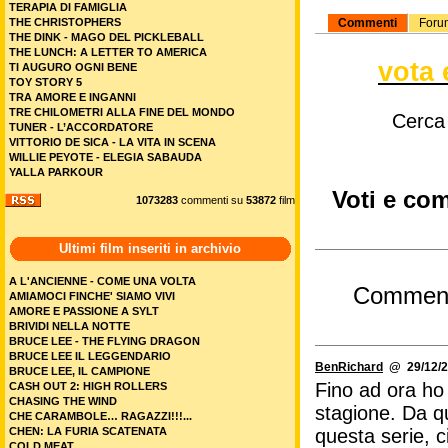
TERAPIA DI FAMIGLIA
Commenti
Foru
THE CHRISTOPHERS
THE DINK - MAGO DEL PICKLEBALL
THE LUNCH: A LETTER TO AMERICA
vota 
TI AUGURO OGNI BENE
TOY STORY 5
TRA AMORE E INGANNI
TRE CHILOMETRI ALLA FINE DEL MONDO
Cerca
TUNER - L’ACCORDATORE
VITTORIO DE SICA - LA VITA IN SCENA
WILLIE PEYOTE - ELEGIA SABAUDA
YALLA PARKOUR
Voti e com
1073283
commenti su
53872
film
Ultimi film inseriti in archivio
A L'ANCIENNE - COME UNA VOLTA
Commen
AMIAMOCI FINCHE' SIAMO VIVI
AMORE E PASSIONE A SYLT
BRIVIDI NELLA NOTTE
BRUCE LEE - THE FLYING DRAGON
BRUCE LEE IL LEGGENDARIO
BenRichard
@ 29/12/2
BRUCE LEE, IL CAMPIONE
Fino ad ora ho
CASH OUT 2: HIGH ROLLERS
CHASING THE WIND
stagione. Da q
CHE CARAMBOLE… RAGAZZI!!!...
questa serie, c
CHEN: LA FURIA SCATENATA
COLD MEAT