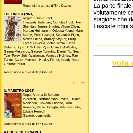
La parte finale
Recensione a cura di
The Gaunt
volutamente cas
THE ORDER (2024)
stagione che 
Regia: Justin Kurzel
Interpreti: Jude Law, Nicholas Hoult, Tye
Lasciate ogni 
Sheridan, Jurnee Smollett, Alison Oliver,
Morgan Holmstrom, Odessa Young, Marc
Maron, Philip Granger, Sebastian Pigott,
Matias Lucas, Bradley Stryker, Phillip
Forest Lewitski, Victor Slezak, Daniel
Doheny, Bryan J. McHale, Ryan Chandoul Wesley,
Geena Meszaros, George Tchortov, Daniel Yip, Sean
Tyler Foley, John Warkentin, Vanessa Holmes, Rae
Farrer, Carter Morrison, Huxley Fisher, mandy fisher
vota 
Genere: thriller
Recensione a cura di
The Gaunt
archivio
IL MAESTRO (2025)
Regia: Andrea Di Stefano
Interpreti: Pierfrancesco Favino, Tiziano
Menichelli, Giovanni Ludeno, Dora
Romano, Paolo Briguglia, Valentina Bellè,
Edwige Fenech
Genere: commedia
Recensione a cura di
The Gaunt
A HOUSE OF DYNAMITE