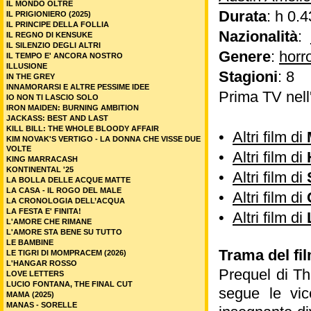
IL MONDO OLTRE
Durata
: h 0.4
IL PRIGIONIERO (2025)
IL PRINCIPE DELLA FOLLIA
Nazionalità
:
IL REGNO DI KENSUKE
IL SILENZIO DEGLI ALTRI
Genere
:
horr
IL TEMPO E' ANCORA NOSTRO
ILLUSIONE
Stagioni
: 8
IN THE GREY
INNAMORARSI E ALTRE PESSIME IDEE
Prima TV nell
IO NON TI LASCIO SOLO
IRON MAIDEN: BURNING AMBITION
JACKASS: BEST AND LAST
KILL BILL: THE WHOLE BLOODY AFFAIR
•
Altri film di
KIM NOVAK'S VERTIGO - LA DONNA CHE VISSE DUE
VOLTE
•
Altri film di
KING MARRACASH
KONTINENTAL '25
•
Altri film di
LA BOLLA DELLE ACQUE MATTE
LA CASA - IL ROGO DEL MALE
•
Altri film di
LA CRONOLOGIA DELL’ACQUA
LA FESTA E' FINITA!
•
Altri film di
L'AMORE CHE RIMANE
L'AMORE STA BENE SU TUTTO
LE BAMBINE
Trama del fi
LE TIGRI DI MOMPRACEM (2026)
L'HANGAR ROSSO
Prequel di Th
LOVE LETTERS
LUCIO FONTANA, THE FINAL CUT
segue le vic
MAMA (2025)
MANAS - SORELLE