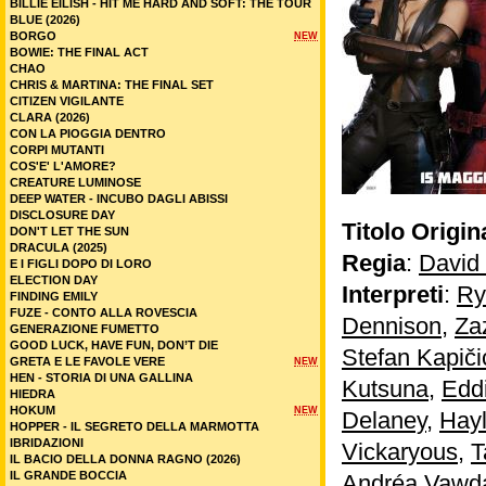
BILLIE EILISH - HIT ME HARD AND SOFT: THE TOUR
BLUE (2026)
BORGO
NEW
BOWIE: THE FINAL ACT
CHAO
CHRIS & MARTINA: THE FINAL SET
CITIZEN VIGILANTE
CLARA (2026)
CON LA PIOGGIA DENTRO
CORPI MUTANTI
COS'E' L'AMORE?
CREATURE LUMINOSE
DEEP WATER - INCUBO DAGLI ABISSI
DISCLOSURE DAY
Titolo Origin
DON'T LET THE SUN
DRACULA (2025)
Regia
:
David 
E I FIGLI DOPO DI LORO
ELECTION DAY
Interpreti
:
Ry
FINDING EMILY
FUZE - CONTO ALLA ROVESCIA
Dennison
,
Za
GENERAZIONE FUMETTO
GOOD LUCK, HAVE FUN, DON’T DIE
Stefan Kapiči
GRETA E LE FAVOLE VERE
NEW
HEN - STORIA DI UNA GALLINA
Kutsuna
,
Edd
HIEDRA
HOKUM
NEW
Delaney
,
Hayl
HOPPER - IL SEGRETO DELLA MARMOTTA
IBRIDAZIONI
Vickaryous
,
T
IL BACIO DELLA DONNA RAGNO (2026)
IL GRANDE BOCCIA
Andréa Vawd