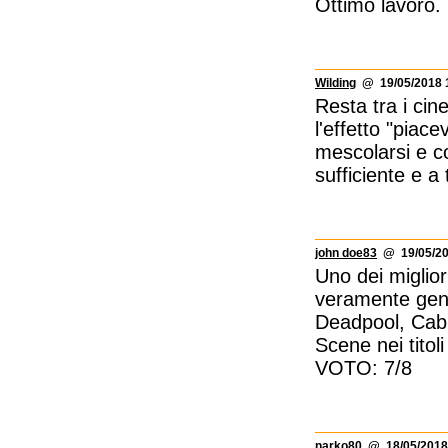
Ottimo lavoro.
Wilding
@ 19/05/2018 1
Resta tra i cine
l'effetto "piac
mescolarsi e c
sufficiente e a 
john doe83
@ 19/05/20
Uno dei miglior
veramente genia
Deadpool, Cabl
Scene nei titoli
VOTO: 7/8
narko80
@ 18/05/2018