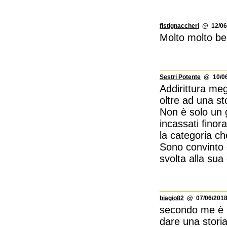
fistignaccheri
@ 12/06/
Molto molto bel
Sestri Potente
@ 10/06
Addirittura meg
oltre ad una st
Non è solo un 
incassati finora
la categoria c
Sono convinto
svolta alla sua 
biagio82
@ 07/06/2018
secondo me è inf
dare una storia