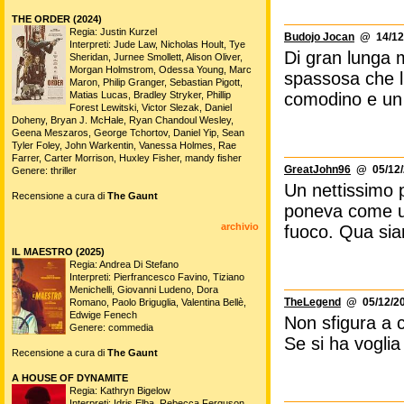
THE ORDER (2024)
Regia: Justin Kurzel
Budojo Jocan
@ 14/12/
Interpreti: Jude Law, Nicholas Hoult, Tye
Di gran lunga 
Sheridan, Jurnee Smollett, Alison Oliver,
Morgan Holmstrom, Odessa Young, Marc
spassosa che li
Maron, Philip Granger, Sebastian Pigott,
Matias Lucas, Bradley Stryker, Phillip
comodino e un 
Forest Lewitski, Victor Slezak, Daniel
Doheny, Bryan J. McHale, Ryan Chandoul Wesley,
Geena Meszaros, George Tchortov, Daniel Yip, Sean
Tyler Foley, John Warkentin, Vanessa Holmes, Rae
Farrer, Carter Morrison, Huxley Fisher, mandy fisher
GreatJohn96
@ 05/12/
Genere: thriller
Un nettissimo p
Recensione a cura di
The Gaunt
poneva come un
archivio
fuoco. Qua siam
IL MAESTRO (2025)
Regia: Andrea Di Stefano
Interpreti: Pierfrancesco Favino, Tiziano
Menichelli, Giovanni Ludeno, Dora
TheLegend
@ 05/12/20
Romano, Paolo Briguglia, Valentina Bellè,
Edwige Fenech
Non sfigura a 
Genere: commedia
Se si ha voglia
Recensione a cura di
The Gaunt
A HOUSE OF DYNAMITE
Regia: Kathryn Bigelow
Interpreti: Idris Elba, Rebecca Ferguson,