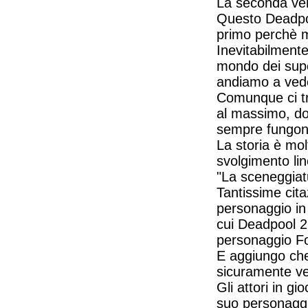
La seconda ve
Questo Deadpoo
primo perchè m
Inevitabilmente
mondo dei supe
andiamo a ved
Comunque ci tro
al massimo, dov
sempre fungono
La storia è mo
svolgimento li
"La sceneggiatu
Tantissime cit
personaggio in 
cui Deadpool 2 r
personaggio Fo
E aggiungo che 
sicuramente ved
Gli attori in g
suo personaggi