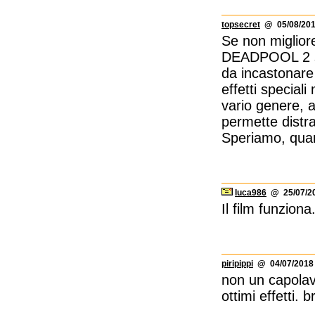
topsecret
@ 05/08/201
Se non migliore
DEADPOOL 2 sem
da incastonare
effetti special
vario genere, a
permette distra
Speriamo, quant
luca986
@ 25/07/20
Il film funzion
piripippi
@ 04/07/2018 
non un capolav
ottimi effetti. br