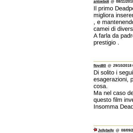
antoeboli
@ 08/11/2018
Il primo Deadpo
migliora inser
, e mantenendo 
camei di diver
A farla da padr
prestigio .
floyd80
@ 29/10/2018 
Di solito i segu
esagerazioni, 
cosa.
Ma nel caso del
questo film in
Insomma Deadp
Jellybelly
@ 08/09/2