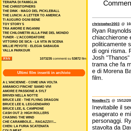
Commen
TERAPIA DI FAMIGLIA
THE CHRISTOPHERS
THE DINK - MAGO DEL PICKLEBALL
THE LUNCH: A LETTER TO AMERICA
TI AUGURO OGNI BENE
christopher2003
@ 10/
TOY STORY 5
TRA AMORE E INGANNI
Ryan Raynolds
TRE CHILOMETRI ALLA FINE DEL MONDO
chiacchierone 
TUNER - L’ACCORDATORE
VITTORIO DE SICA - LA VITA IN SCENA
politicamente s
WILLIE PEYOTE - ELEGIA SABAUDA
di ogni risma. 
YALLA PARKOUR
Josh "Thanos" 
1073235
commenti su
53872
film
trama che fa m
e di Morena Ba
Ultimi film inseriti in archivio
film.
A L'ANCIENNE - COME UNA VOLTA
AMIAMOCI FINCHE' SIAMO VIVI
AMORE E PASSIONE A SYLT
BRIVIDI NELLA NOTTE
BRUCE LEE - THE FLYING DRAGON
Noodles71
@ 15/12/20
BRUCE LEE IL LEGGENDARIO
Inevitabile il 
BRUCE LEE, IL CAMPIONE
esagerato e mig
CASH OUT 2: HIGH ROLLERS
CHASING THE WIND
personaggi. Rya
CHE CARAMBOLE… RAGAZZI!!!...
stavolta da Dav
CHEN: LA FURIA SCATENATA
COLD MEAT