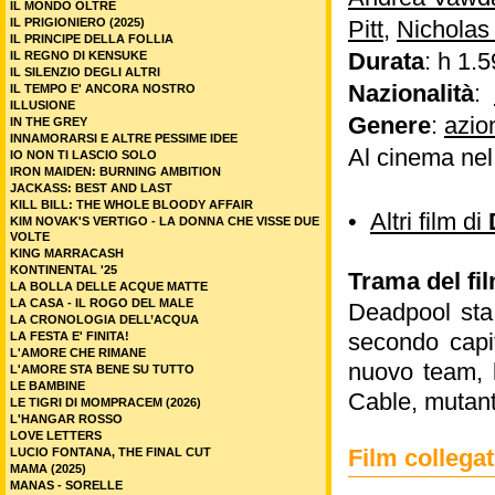
IL MONDO OLTRE
IL PRIGIONIERO (2025)
Pitt
,
Nicholas
IL PRINCIPE DELLA FOLLIA
Durata
: h 1.5
IL REGNO DI KENSUKE
IL SILENZIO DEGLI ALTRI
Nazionalità
:
IL TEMPO E' ANCORA NOSTRO
ILLUSIONE
Genere
:
azio
IN THE GREY
INNAMORARSI E ALTRE PESSIME IDEE
Al cinema ne
IO NON TI LASCIO SOLO
IRON MAIDEN: BURNING AMBITION
JACKASS: BEST AND LAST
KILL BILL: THE WHOLE BLOODY AFFAIR
•
Altri film di
KIM NOVAK'S VERTIGO - LA DONNA CHE VISSE DUE
VOLTE
KING MARRACASH
KONTINENTAL '25
Trama del fi
LA BOLLA DELLE ACQUE MATTE
LA CASA - IL ROGO DEL MALE
Deadpool sta
LA CRONOLOGIA DELL’ACQUA
secondo capit
LA FESTA E' FINITA!
L'AMORE CHE RIMANE
nuovo team, l
L'AMORE STA BENE SU TUTTO
LE BAMBINE
Cable, mutant
LE TIGRI DI MOMPRACEM (2026)
L'HANGAR ROSSO
LOVE LETTERS
Film colleg
LUCIO FONTANA, THE FINAL CUT
MAMA (2025)
MANAS - SORELLE