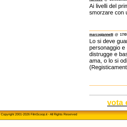
Ai livelli del p
smorzare con u
marcogiannelli
@ 17/05
Lo si deve gua
personaggio e 
distrugge e ba
ama, o lo si od
(Registicamente
vota 
Copyright 2001-2026 FilmScoop.it - All Rights Reserved