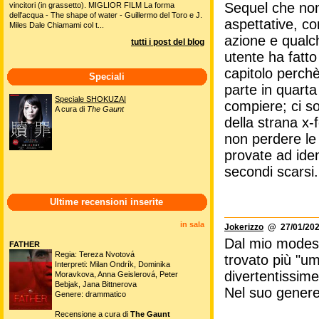
Sequel che non
vincitori (in grassetto). MIGLIOR FILM La forma
dell'acqua - The shape of water - Guillermo del Toro e J.
aspettative, c
Miles Dale Chiamami col t...
azione e qualc
tutti i post del blog
utente ha fatt
capitolo perch
Speciali
parte in quarta
Speciale SHOKUZAI
compiere; ci s
A cura di
The Gaunt
della strana x-
non perdere le 
provate ad iden
secondi scarsi.
Ultime recensioni inserite
in sala
Jokerizzo
@ 27/01/202
Dal mio modesto
FATHER
Regia: Tereza Nvotová
trovato più "um
Interpreti: Milan Ondrík, Dominika
divertentissime
Moravkova, Anna Geislerová, Peter
Bebjak, Jana Bittnerova
Nel suo genere
Genere: drammatico
Recensione a cura di
The Gaunt