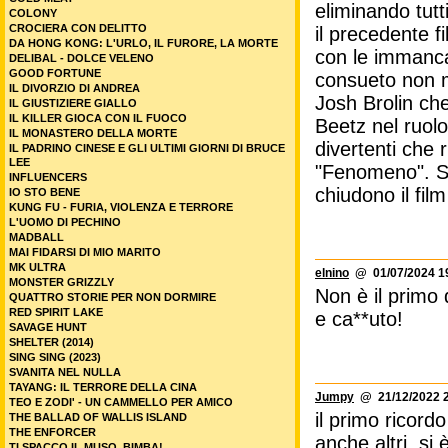
eliminando tutt
COLONY
CROCIERA CON DELITTO
il precedente f
DA HONG KONG: L'URLO, IL FURORE, LA MORTE
con le immancab
DELIBAL - DOLCE VELENO
GOOD FORTUNE
consueto non ma
IL DIVORZIO DI ANDREA
Josh Brolin che
IL GIUSTIZIERE GIALLO
IL KILLER GIOCA CON IL FUOCO
Beetz nel ruol
IL MONASTERO DELLA MORTE
divertenti che
IL PADRINO CINESE E GLI ULTIMI GIORNI DI BRUCE
LEE
"Fenomeno". Sc
INFLUENCERS
chiudono il film
IO STO BENE
KUNG FU - FURIA, VIOLENZA E TERRORE
L'UOMO DI PECHINO
MADBALL
MAI FIDARSI DI MIO MARITO
MK ULTRA
elnino
@ 01/07/2024 1
MONSTER GRIZZLY
Non è il primo
QUATTRO STORIE PER NON DORMIRE
RED SPIRIT LAKE
e ca**uto!
SAVAGE HUNT
SHELTER (2014)
SING SING (2023)
SVANITA NEL NULLA
TAYANG: IL TERRORE DELLA CINA
Jumpy
@ 21/12/2022 2
TEO E ZODI' - UN CAMMELLO PER AMICO
il primo ricor
THE BALLAD OF WALLIS ISLAND
THE ENFORCER
anche altri, si
TI SPACCO IL MUSO, BIMBA!