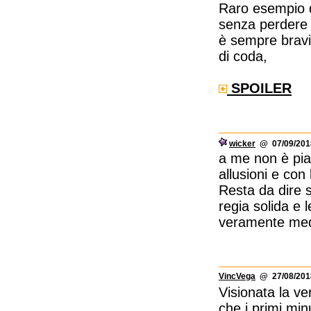
Raro esempio di
senza perdere 
è sempre bravis
di coda,
SPOILER
wicker
@ 07/09/2018
a me non è pia
allusioni e con
Resta da dire s
regia solida e 
veramente med
VincVega
@ 27/08/2018
Visionata la ve
che i primi mi