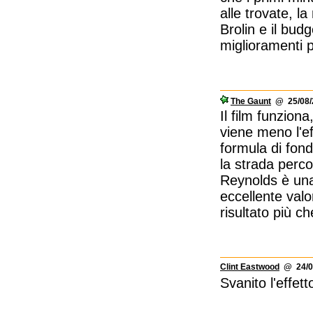
alle trovate, l
Brolin e il bud
miglioramenti pe
The Gaunt
@ 25/08/2
Il film funzio
viene meno l'e
formula di fon
la strada perco
Reynolds è una 
eccellente valo
risultato più ch
Clint Eastwood
@ 24/08
Svanito l'effet