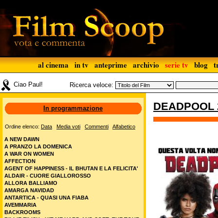
al cinema
in tv
anteprime
archivio
serie tv
blog
t
Ciao Paul!
Ricerca veloce:
DEADPOOL 
In programmazione
Ordine elenco:
Data
Media voti
Commenti
Alfabetico
A NEW DAWN
A PRANZO LA DOMENICA
A WAR ON WOMEN
AFFECTION
AGENT OF HAPPINESS - IL BHUTAN E LA FELICITA'
ALDAIR - CUORE GIALLOROSSO
ALLORA BALLIAMO
AMARGA NAVIDAD
ANTARTICA - QUASI UNA FIABA
AVEMMARIA
BACKROOMS