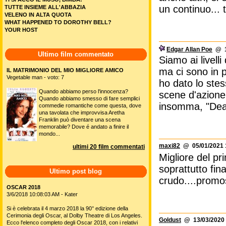
un continuo...
TUTTE INSIEME ALL'ABBAZIA
VELENO IN ALTA QUOTA
WHAT HAPPENED TO DOROTHY BELL?
YOUR HOST
Edgar Allan Poe
@ 12
Ultimo film commentato
Siamo ai livell
ma ci sono in 
IL MATRIMONIO DEL MIO MIGLIORE AMICO
Vegetable man - voto: 7
ho dato lo stes
Quando abbiamo perso l'innocenza?
scene d'azione
Quando abbiamo smesso di fare semplici
insomma, "Deadp
commedie romantiche come questa, dove
una tavolata che improvvisa Aretha
Franklin può diventare una scena
memorabile? Dove é andato a finire il
mondo...
maxi82
@ 05/01/2021 
ultimi 20 film commentati
Migliore del pr
soprattutto fin
Ultimo post blog
crudo....prom
OSCAR 2018
3/6/2018 10:08:03 AM - Kater
Si è celebrata il 4 marzo 2018 la 90° edizione della
Cerimonia degli Oscar, al Dolby Theatre di Los Angeles.
Goldust
@ 13/03/2020 
Ecco l'elenco completo degli Oscar 2018, con i relativi