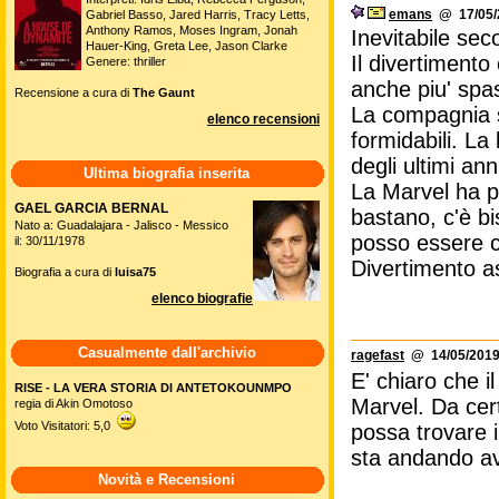
emans
@ 17/05/2
Gabriel Basso, Jared Harris, Tracy Letts,
Anthony Ramos, Moses Ingram, Jonah
Inevitabile se
Hauer-King, Greta Lee, Jason Clarke
Il divertimento
Genere: thriller
anche piu' spa
Recensione a cura di
The Gaunt
La compagnia s
elenco recensioni
formidabili. La
degli ultimi ann
Ultima biografia inserita
La Marvel ha pr
GAEL GARCIA BERNAL
bastano, c'è bi
Nato a: Guadalajara - Jalisco - Messico
posso essere c
il: 30/11/1978
Divertimento a
Biografia a cura di
luisa75
elenco biografie
Casualmente dall'archivio
ragefast
@ 14/05/2019
E' chiaro che i
RISE - LA VERA STORIA DI ANTETOKOUNMPO
Marvel. Da cert
regia di Akin Omotoso
Voto Visitatori: 5,0
possa trovare i
sta andando av
Novità e Recensioni