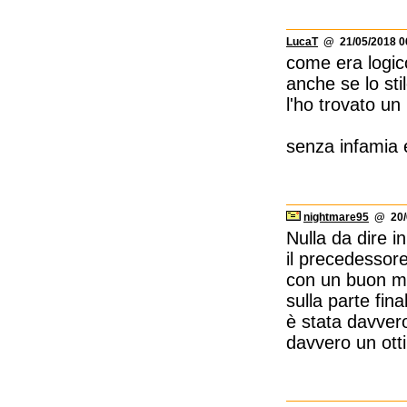
LucaT
@ 21/05/2018 0
come era logic
anche se lo sti
l'ho trovato u
senza infamia 
nightmare95
@ 20/0
Nulla da dire 
il precedessore!
con un buon mix
sulla parte fi
è stata davver
davvero un otti