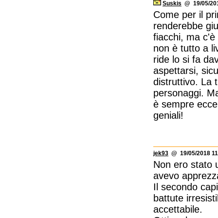
Suskis
@ 19/05/201
Come per il pri
renderebbe giu
fiacchi, ma c'è
non è tutto a l
ride lo si fa d
aspettarsi, si
distruttivo. L
personaggi. Mag
è sempre eccels
geniali!
jek93
@ 19/05/2018 11
Non ero stato 
avevo apprezz
Il secondo capi
battute irresis
accettabile.