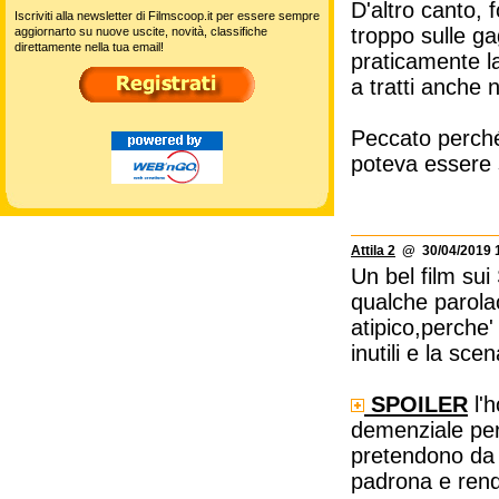
D'altro canto, 
Iscriviti alla newsletter di Filmscoop.it per essere sempre
troppo sulle ga
aggiornarto su nuove uscite, novità, classifiche
direttamente nella tua email!
praticamente la
a tratti anche 
Peccato perché,
poteva essere 
Attila 2
@ 30/04/2019 1
Un bel film sui
qualche parola
atipico,perche'
inutili e la sce
SPOILER
l'
demenziale perc
pretendono da q
padrona e rende