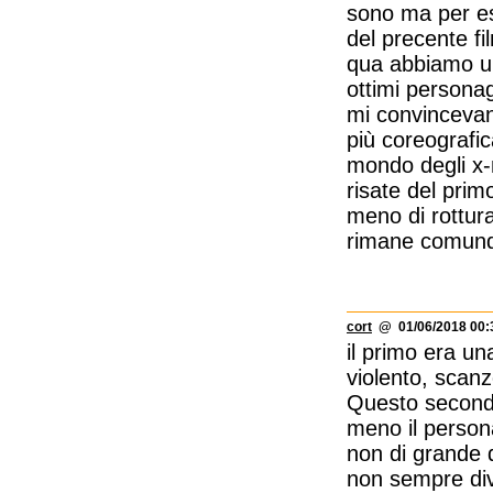
sono ma per es
del precente fi
qua abbiamo una
ottimi personag
mi convincevan
più coreografi
mondo degli x
risate del primo
meno di rottur
rimane comunqu
cort
@ 01/06/2018 00:
il primo era u
violento, scanz
Questo secondo
meno il persona
non di grande q
non sempre div