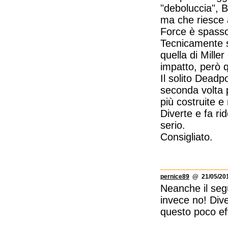
"deboluccia", B
ma che riesce a
Force è spasso
Tecnicamente st
quella di Mille
impatto, però qu
Il solito Dead
seconda volta p
più costruite e
Diverte e fa r
serio.
Consigliato.
pernice89
@ 21/05/201
Neanche il seg
invece no! Div
questo poco eff