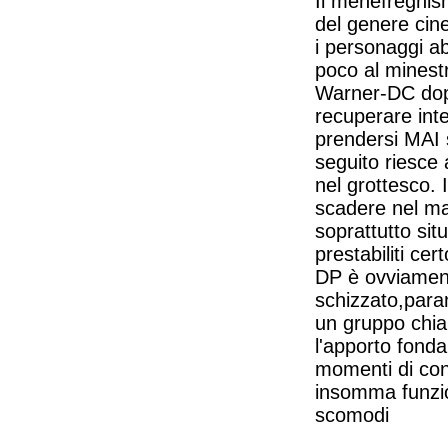
Il menefreghis
del genere cin
i personaggi ab
poco al minestro
Warner-DC dopo
recuperare int
prendersi MAI
seguito riesce 
nel grottesco.
scadere nel ma
soprattutto sit
prestabiliti ce
DP è ovviamente
schizzato,para
un gruppo chi
l'apporto fond
momenti di con
insomma funzion
scomodi