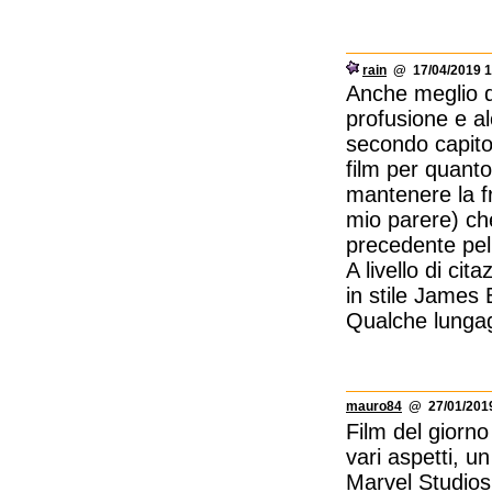
rain
@ 17/04/2019 1
Anche meglio d
profusione e a
secondo capito
film per quant
mantenere la f
mio parere) ch
precedente pell
A livello di cit
in stile James
Qualche lungagg
mauro84
@ 27/01/2019
Film del giorno
vari aspetti, u
Marvel Studios