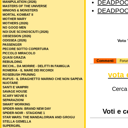
•
DEADPOOL
MANIPULATION (2026)
MASTERS OF THE UNIVERSE
•
DEADPOOL
MINIONS & MONSTERS
MORTAL KOMBAT II
MOTHER MARY
MOTHERS (2026)
NO GOOD MEN
NOI DUE SCONOSCIUTI (2026)
OBSESSION (2026)
Voto 
ODISSEA (2026)
PASSENGER
PECORE SOTTO COPERTURA
PICCOLO MIRACOLO
QUASI GRAZIA
Commenti
Foru
REBUILDING
RICCHI... DA MORIRE - DELITTI IN FAMIGLIA
ROMERIA - IL MARE DEI RICORDI
vota 
ROSEBUSH PRUNING
RUFUS - IL DRAGHETTO MARINO CHE NON SAPEVA
NUOTARE
SANTI E VAMPIRI
Cerca
SAVAGE HOUSE
SCARY MOVIE 6
SEPARAZIONI
SMART WORKING
SPIDER-MAN: BRAND NEW DAY
Voti e 
SPIDER-NOIR - STAGIONE 1
STAR WARS: THE MANDALORIAN AND GROGU
STELLA GEMELLA
SUPERGIRL