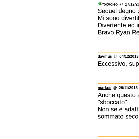
foxycleo
@ 17/12/20
Sequel degno d
Mi sono diverti
Divertente ed i
Bravo Ryan Re
davmus
@ 04/12/2018 
Eccessivo, supe
markos
@ 29/11/2018 
Anche questo s
"sboccato".
Non se è adatto
sommato second