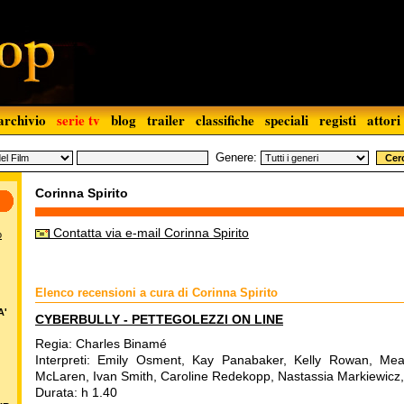
archivio
serie tv
blog
trailer
classifiche
speciali
registi
attori
Genere:
Corinna Spirito
Contatta via e-mail Corinna Spirito
o
Elenco recensioni a cura di Corinna Spirito
A'
CYBERBULLY - PETTEGOLEZZI ON LINE
Regia: Charles Binamé
Interpreti: Emily Osment, Kay Panabaker, Kelly Rowan, Me
McLaren, Ivan Smith, Caroline Redekopp, Nastassia Markiewic
Durata: h 1.40