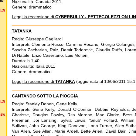
Nazionalità: Canada 2011
UR
Genere: drammatico
NEW
Leggi la recensione di
CYBERBULLY - PETTEGOLEZZI ON LI
TATANKA
Regia: Giuseppe Gagliardi
Interpreti: Clemente Russo, Carmine Recano, Giorgio Colangeli,
Sascha Zacharias, Raiz, Damir Todorovic, Claudia Ruffo, Loren
Di Natale, Enzo Casertano, Luis Molteni
Durata: h 1.40
Nazionalità: Italia 2011
Genere: drammatico
Leggi la recensione di
TATANKA
(aggiornata al 13/06/2011 15.1
CANTANDO SOTTO LA PIOGGIA
NEW
Regia: Stanley Donen, Gene Kelly
Interpreti: Gene Kelly, Donald O'Connor, Debbie Reynolds, Je
Charisse, Douglas Fowley, Rita Moreno, Mae Clarke, Bess F
NEW
Freeman, Joi Lansing, Sylvia Lewis, 'Snub' Pollard, William 
Sullivan, John George, King Donovan, Lana Turner, Allen Suth
Van Allen, Sue Allen, Marie Ardell, Bette Arlen, David Bair, J