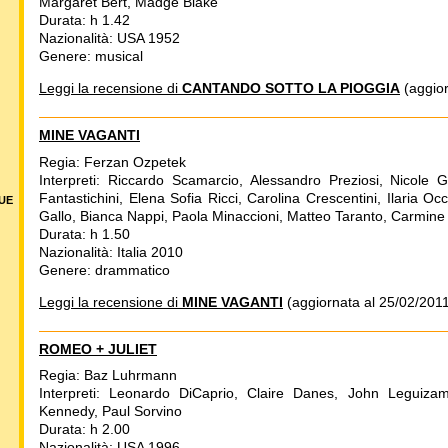
Margaret Bert, Madge Blake
Durata: h 1.42
Nazionalità: USA 1952
Genere: musical
Leggi la recensione di
CANTANDO SOTTO LA PIOGGIA
(aggior
MINE VAGANTI
Regia: Ferzan Ozpetek
Interpreti: Riccardo Scamarcio, Alessandro Preziosi, Nicole 
Fantastichini, Elena Sofia Ricci, Carolina Crescentini, Ilaria Oc
DUE
Gallo, Bianca Nappi, Paola Minaccioni, Matteo Taranto, Carmin
Durata: h 1.50
Nazionalità: Italia 2010
Genere: drammatico
Leggi la recensione di
MINE VAGANTI
(aggiornata al 25/02/2011
ROMEO + JULIET
Regia: Baz Luhrmann
Interpreti: Leonardo DiCaprio, Claire Danes, John Leguizam
Kennedy, Paul Sorvino
Durata: h 2.00
Nazionalità: USA 1996