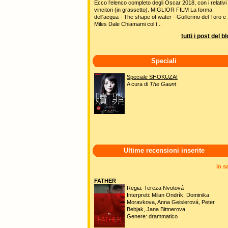
Ecco l'elenco completo degli Oscar 2018, con i relativi
vincitori (in grassetto). MIGLIOR FILM La forma
dell'acqua - The shape of water - Guillermo del Toro e 
Miles Dale Chiamami col t...
tutti i post del b
Speciali
Speciale SHOKUZAI
A cura di
The Gaunt
Ultime recensioni inserite
in s
FATHER
Regia: Tereza Nvotová
Interpreti: Milan Ondrík, Dominika
Moravkova, Anna Geislerová, Peter
Bebjak, Jana Bittnerova
Genere: drammatico