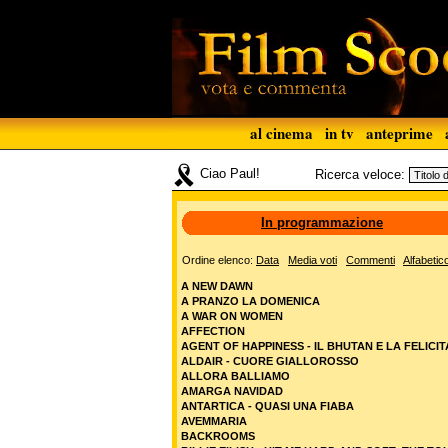
al cinema
in tv
anteprime
Ciao Paul!
Ricerca veloce:
In programmazione
Ordine elenco:
Data
Media voti
Commenti
Alfabetic
A NEW DAWN
A PRANZO LA DOMENICA
A WAR ON WOMEN
AFFECTION
AGENT OF HAPPINESS - IL BHUTAN E LA FELICIT
ALDAIR - CUORE GIALLOROSSO
ALLORA BALLIAMO
AMARGA NAVIDAD
ANTARTICA - QUASI UNA FIABA
AVEMMARIA
BACKROOMS