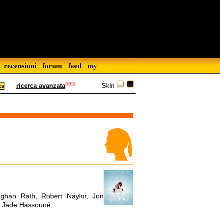
recensioni
forum
feed
my
beta
Skin
ricerca avanzata
aghan Rath, Robert Naylor, Jon
z, Jade Hassouné