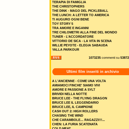
TERAPIA DI FAMIGLIA
THE CHRISTOPHERS
THE DINK - MAGO DEL PICKLEBALL
THE LUNCH: A LETTER TO AMERICA
TI AUGURO OGNI BENE
TOY STORY 5
TRA AMORE E INGANNI
TRE CHILOMETRI ALLA FINE DEL MONDO
TUNER - L’ACCORDATORE
VITTORIO DE SICA - LA VITA IN SCENA
WILLIE PEYOTE - ELEGIA SABAUDA
YALLA PARKOUR
1073235
commenti su
53872
Ultimi film inseriti in archivio
A L'ANCIENNE - COME UNA VOLTA
AMIAMOCI FINCHE' SIAMO VIVI
AMORE E PASSIONE A SYLT
BRIVIDI NELLA NOTTE
BRUCE LEE - THE FLYING DRAGON
BRUCE LEE IL LEGGENDARIO
BRUCE LEE, IL CAMPIONE
CASH OUT 2: HIGH ROLLERS
CHASING THE WIND
CHE CARAMBOLE… RAGAZZI!!!...
CHEN: LA FURIA SCATENATA
COLD MEAT