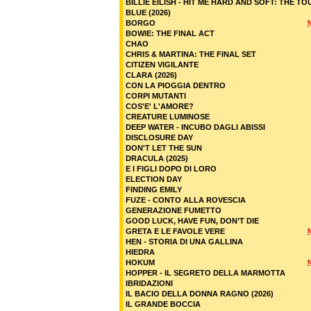
BILLIE EILISH - HIT ME HARD AND SOFT: THE TO
BLUE (2026)
BORGO
BOWIE: THE FINAL ACT
CHAO
CHRIS & MARTINA: THE FINAL SET
CITIZEN VIGILANTE
CLARA (2026)
CON LA PIOGGIA DENTRO
CORPI MUTANTI
COS'E' L'AMORE?
CREATURE LUMINOSE
DEEP WATER - INCUBO DAGLI ABISSI
DISCLOSURE DAY
DON'T LET THE SUN
DRACULA (2025)
E I FIGLI DOPO DI LORO
ELECTION DAY
FINDING EMILY
FUZE - CONTO ALLA ROVESCIA
GENERAZIONE FUMETTO
GOOD LUCK, HAVE FUN, DON’T DIE
GRETA E LE FAVOLE VERE
HEN - STORIA DI UNA GALLINA
HIEDRA
HOKUM
HOPPER - IL SEGRETO DELLA MARMOTTA
IBRIDAZIONI
IL BACIO DELLA DONNA RAGNO (2026)
IL GRANDE BOCCIA