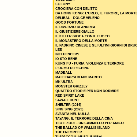
COLONY
CROCIERA CON DELITTO
DA HONG KONG: L'URLO, IL FURORE, LA MORT
DELIBAL - DOLCE VELENO
GOOD FORTUNE
IL DIVORZIO DI ANDREA
IL GIUSTIZIERE GIALLO
IL KILLER GIOCA CON IL FUOCO
IL MONASTERO DELLA MORTE
IL PADRINO CINESE E GLI ULTIMI GIORNI DI BRU
LEE
INFLUENCERS
IO STO BENE
KUNG FU - FURIA, VIOLENZA E TERRORE
L'UOMO DI PECHINO
MADBALL
MAI FIDARSI DI MIO MARITO
MK ULTRA
MONSTER GRIZZLY
QUATTRO STORIE PER NON DORMIRE
RED SPIRIT LAKE
SAVAGE HUNT
SHELTER (2014)
SING SING (2023)
SVANITA NEL NULLA
TAYANG: IL TERRORE DELLA CINA
TEO E ZODI' - UN CAMMELLO PER AMICO
THE BALLAD OF WALLIS ISLAND
THE ENFORCER
TI SPACCO IL MUSO, BIMBA!