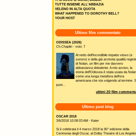
TUTTE INSIEME ALL'ABBAZIA
VELENO IN ALTA QUOTA
WHAT HAPPENED TO DOROTHY BELL?
YOUR HOST
Ultimo film commentato
ODISSEA (2026)
Ch.Chaplin - voto: 7
Al netto dell'incredibile impatto visivo (e
sonoro) e della già arcinota qualità regist
di Nolan, un film per me davvero
abbastanza deludente. A mio avviso, la
storia dell'Odissea è stata usata da Nola
come una lunga metafora dell'era
americana che sta volgendo al termine. S
punt...
ultimi 20 film commenta
Ultimo post blog
OSCAR 2018
3/6/2018 10:08:03 AM - Kater
Si è celebrata il 4 marzo 2018 la 90° edizione della
Cerimonia degli Oscar, al Dolby Theatre di Los Angele