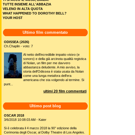
TUTTE INSIEME ALL'ABBAZIA
VELENO IN ALTA QUOTA
WHAT HAPPENED TO DOROTHY BELL?
YOUR HOST
Ultimo film commentato
ODISSEA (2026)
Ch.Chaplin - voto: 7
Al netto dell'incredibile impatto visivo (e
sonoro) e della già arcinota qualità registica
di Nolan, un film per me davvero
abbastanza deludente. A mio avviso, la
storia dell'Odissea è stata usata da Nolan
come una lunga metafora dell'era
americana che sta volgendo al termine. Si
punt...
ultimi 20 film commentati
Ultimo post blog
OSCAR 2018
3/6/2018 10:08:03 AM - Kater
Si è celebrata il 4 marzo 2018 la 90° edizione della
Cerimonia degli Oscar, al Dolby Theatre di Los Angeles.