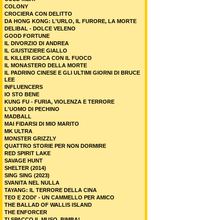
COLONY
CROCIERA CON DELITTO
DA HONG KONG: L'URLO, IL FURORE, LA MORTE
DELIBAL - DOLCE VELENO
GOOD FORTUNE
IL DIVORZIO DI ANDREA
IL GIUSTIZIERE GIALLO
IL KILLER GIOCA CON IL FUOCO
IL MONASTERO DELLA MORTE
IL PADRINO CINESE E GLI ULTIMI GIORNI DI BRUCE
LEE
INFLUENCERS
IO STO BENE
KUNG FU - FURIA, VIOLENZA E TERRORE
L'UOMO DI PECHINO
MADBALL
MAI FIDARSI DI MIO MARITO
MK ULTRA
MONSTER GRIZZLY
QUATTRO STORIE PER NON DORMIRE
RED SPIRIT LAKE
SAVAGE HUNT
SHELTER (2014)
SING SING (2023)
SVANITA NEL NULLA
TAYANG: IL TERRORE DELLA CINA
TEO E ZODI' - UN CAMMELLO PER AMICO
THE BALLAD OF WALLIS ISLAND
THE ENFORCER
TI SPACCO IL MUSO, BIMBA!