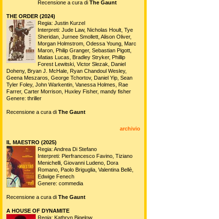
Recensione a cura di
The Gaunt
THE ORDER (2024)
Regia: Justin Kurzel
Interpreti: Jude Law, Nicholas Hoult, Tye
Sheridan, Jurnee Smollett, Alison Oliver,
Morgan Holmstrom, Odessa Young, Marc
Maron, Philip Granger, Sebastian Pigott,
Matias Lucas, Bradley Stryker, Phillip
Forest Lewitski, Victor Slezak, Daniel
Doheny, Bryan J. McHale, Ryan Chandoul Wesley,
Geena Meszaros, George Tchortov, Daniel Yip, Sean
Tyler Foley, John Warkentin, Vanessa Holmes, Rae
Farrer, Carter Morrison, Huxley Fisher, mandy fisher
Genere: thriller
Recensione a cura di
The Gaunt
archivio
IL MAESTRO (2025)
Regia: Andrea Di Stefano
Interpreti: Pierfrancesco Favino, Tiziano
Menichelli, Giovanni Ludeno, Dora
Romano, Paolo Briguglia, Valentina Bellè,
Edwige Fenech
Genere: commedia
Recensione a cura di
The Gaunt
A HOUSE OF DYNAMITE
Regia: Kathryn Bigelow