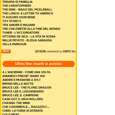
TERAPIA DI FAMIGLIA
THE CHRISTOPHERS
THE DINK - MAGO DEL PICKLEBALL
THE LUNCH: A LETTER TO AMERICA
TI AUGURO OGNI BENE
TOY STORY 5
TRA AMORE E INGANNI
TRE CHILOMETRI ALLA FINE DEL MONDO
TUNER - L’ACCORDATORE
VITTORIO DE SICA - LA VITA IN SCENA
WILLIE PEYOTE - ELEGIA SABAUDA
YALLA PARKOUR
1073236
commenti su
53872
film
Ultimi film inseriti in archivio
A L'ANCIENNE - COME UNA VOLTA
AMIAMOCI FINCHE' SIAMO VIVI
AMORE E PASSIONE A SYLT
BRIVIDI NELLA NOTTE
BRUCE LEE - THE FLYING DRAGON
BRUCE LEE IL LEGGENDARIO
BRUCE LEE, IL CAMPIONE
CASH OUT 2: HIGH ROLLERS
CHASING THE WIND
CHE CARAMBOLE… RAGAZZI!!!...
CHEN: LA FURIA SCATENATA
COLD MEAT