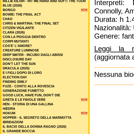
Interpreti
BILLIE EILISH - HIT ME HARD AND SOFT: THE TOUR
BLUE (2026)
Connolly, A
BORGO
NEW
BOWIE: THE FINAL ACT
Durata: h 1.
CHAO
CHRIS & MARTINA: THE FINAL SET
Nazionalità
CITIZEN VIGILANTE
CLARA (2026)
Genere: fan
CON LA PIOGGIA DENTRO
CORPI MUTANTI
COS'E' L'AMORE?
Leggi la 
CREATURE LUMINOSE
DEEP WATER - INCUBO DAGLI ABISSI
(aggiornata 
DISCLOSURE DAY
DON'T LET THE SUN
DRACULA (2025)
Nessuna biog
E I FIGLI DOPO DI LORO
ELECTION DAY
FINDING EMILY
FUZE - CONTO ALLA ROVESCIA
GENERAZIONE FUMETTO
GOOD LUCK, HAVE FUN, DON’T DIE
GRETA E LE FAVOLE VERE
NEW
HEN - STORIA DI UNA GALLINA
HIEDRA
HOKUM
NEW
HOPPER - IL SEGRETO DELLA MARMOTTA
IBRIDAZIONI
IL BACIO DELLA DONNA RAGNO (2026)
IL GRANDE BOCCIA