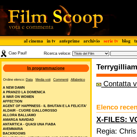
al cinema
in tv
anteprime
archivio
serie tv
blog
t
Ciao Paul!
Ricerca veloce:
Terrygillia
In programmazione
Ordine elenco:
Data
Media voti
Commenti
Alfabetico
Contatta vi
A NEW DAWN
A PRANZO LA DOMENICA
A WAR ON WOMEN
AFFECTION
Elenco recens
AGENT OF HAPPINESS - IL BHUTAN E LA FELICITA'
ALDAIR - CUORE GIALLOROSSO
ALLORA BALLIAMO
X-FILES: 
AMARGA NAVIDAD
ANTARTICA - QUASI UNA FIABA
AVEMMARIA
Regia: Chris
BACKROOMS