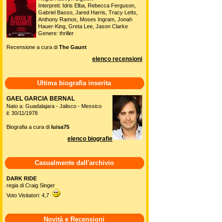
Interpreti: Idris Elba, Rebecca Ferguson,
Gabriel Basso, Jared Harris, Tracy Letts,
Anthony Ramos, Moses Ingram, Jonah
Hauer-King, Greta Lee, Jason Clarke
Genere: thriller
Recensione a cura di
The Gaunt
elenco recensioni
Ultima biografia inserita
GAEL GARCIA BERNAL
Nato a: Guadalajara - Jalisco - Messico
il: 30/11/1978
Biografia a cura di
luisa75
elenco biografie
Casualmente dall'archivio
DARK RIDE
regia di Craig Singer
Voto Visitatori: 4,7
Novità e Recensioni