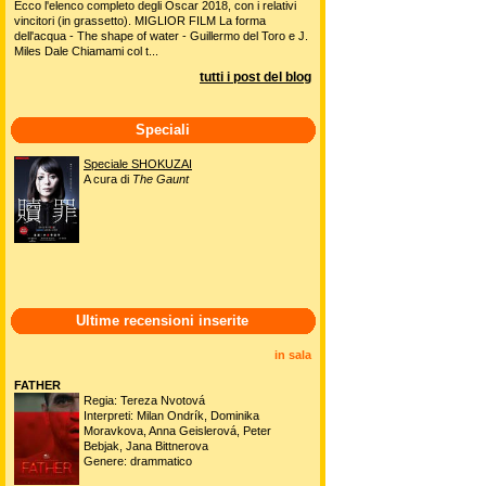
Ecco l'elenco completo degli Oscar 2018, con i relativi
vincitori (in grassetto). MIGLIOR FILM La forma
dell'acqua - The shape of water - Guillermo del Toro e J.
Miles Dale Chiamami col t...
tutti i post del blog
Speciali
Speciale SHOKUZAI
A cura di
The Gaunt
Ultime recensioni inserite
in sala
FATHER
Regia: Tereza Nvotová
Interpreti: Milan Ondrík, Dominika
Moravkova, Anna Geislerová, Peter
Bebjak, Jana Bittnerova
Genere: drammatico