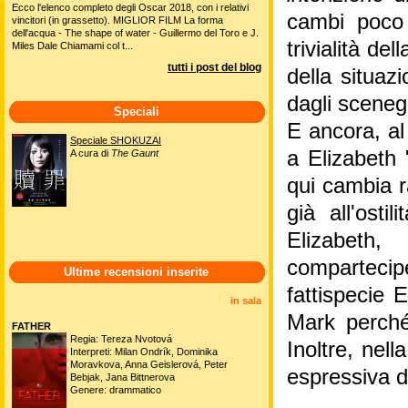
Ecco l'elenco completo degli Oscar 2018, con i relativi
cambi poco 
vincitori (in grassetto). MIGLIOR FILM La forma
dell'acqua - The shape of water - Guillermo del Toro e J.
trivialità d
Miles Dale Chiamami col t...
tutti i post del blog
della situaz
dagli scenegg
Speciali
E ancora, al
Speciale SHOKUZAI
a Elizabeth 
A cura di
The Gaunt
qui cambia r
già all'osti
Elizabeth,
comparteci
Ultime recensioni inserite
fattispecie 
in sala
Mark perché
FATHER
Regia: Tereza Nvotová
Inoltre, nell
Interpreti: Milan Ondrík, Dominika
Moravkova, Anna Geislerová, Peter
espressiva d
Bebjak, Jana Bittnerova
Genere: drammatico