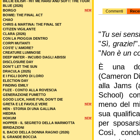
BILLIE EILISH - HIT ME HARD AND SOFT: THE TOUR
BLUE (2026)
BORGO
NEW
Commenti
Rece
BOWIE: THE FINAL ACT
CHAO
CHRIS & MARTINA: THE FINAL SET
CITIZEN VIGILANTE
"
Tu sei sensi
CLARA (2026)
CON LA PIOGGIA DENTRO
"
Sì, grazie!
".
CORPI MUTANTI
COS'E' L'AMORE?
"
Non è un c
CREATURE LUMINOSE
DEEP WATER - INCUBO DAGLI ABISSI
DISCLOSURE DAY
È una don
DON'T LET THE SUN
DRACULA (2025)
(Cameron Di
E I FIGLI DOPO DI LORO
ELECTION DAY
alla Jams 
FINDING EMILY
FUZE - CONTO ALLA ROVESCIA
School) co
GENERAZIONE FUMETTO
GOOD LUCK, HAVE FUN, DON’T DIE
meno del min
GRETA E LE FAVOLE VERE
NEW
HEN - STORIA DI UNA GALLINA
sua qualifica
HIEDRA
HOKUM
NEW
per sposars
HOPPER - IL SEGRETO DELLA MARMOTTA
IBRIDAZIONI
Così, concl
IL BACIO DELLA DONNA RAGNO (2026)
IL GRANDE BOCCIA