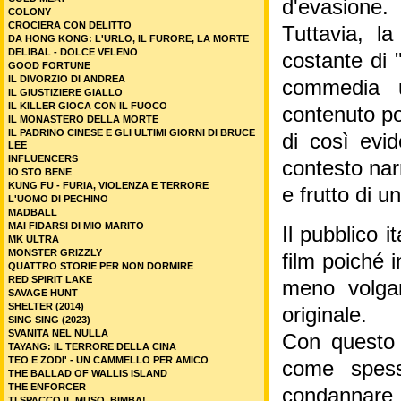
d'evasione.
COLONY
CROCIERA CON DELITTO
Tuttavia, l
DA HONG KONG: L'URLO, IL FURORE, LA MORTE
DELIBAL - DOLCE VELENO
costante di 
GOOD FORTUNE
IL DIVORZIO DI ANDREA
commedia u
IL GIUSTIZIERE GIALLO
IL KILLER GIOCA CON IL FUOCO
contenuto po
IL MONASTERO DELLA MORTE
IL PADRINO CINESE E GLI ULTIMI GIORNI DI BRUCE
di così evid
LEE
INFLUENCERS
contesto narr
IO STO BENE
KUNG FU - FURIA, VIOLENZA E TERRORE
e frutto di u
L'UOMO DI PECHINO
MADBALL
MAI FIDARSI DI MIO MARITO
Il pubblico 
MK ULTRA
MONSTER GRIZZLY
film poiché 
QUATTRO STORIE PER NON DORMIRE
RED SPIRIT LAKE
meno volgar
SAVAGE HUNT
SHELTER (2014)
originale.
SING SING (2023)
SVANITA NEL NULLA
Con questo n
TAYANG: IL TERRORE DELLA CINA
TEO E ZODI' - UN CAMMELLO PER AMICO
come spess
THE BALLAD OF WALLIS ISLAND
THE ENFORCER
condannare c
TI SPACCO IL MUSO, BIMBA!