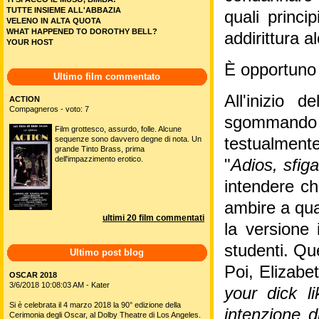
TUTTE INSIEME ALL'ABBAZIA
quali princi
VELENO IN ALTA QUOTA
WHAT HAPPENED TO DOROTHY BELL?
addirittura a
YOUR HOST
È opportuno 
Ultimo film commentato
All'inizio 
ACTION
Compagneros - voto: 7
sgommando
Film grottesco, assurdo, folle. Alcune
sequenze sono davvero degne di nota. Un
testualment
grande Tinto Brass, prima
dell'impazzimento erotico.
"
Adios, sfiga
intendere ch
ambire a qual
ultimi 20 film commentati
la versione 
studenti. Qu
Ultimo post blog
Poi, Elizabet
OSCAR 2018
3/6/2018 10:08:03 AM - Kater
your dick l
Si è celebrata il 4 marzo 2018 la 90° edizione della
intenzione d
Cerimonia degli Oscar, al Dolby Theatre di Los Angeles.