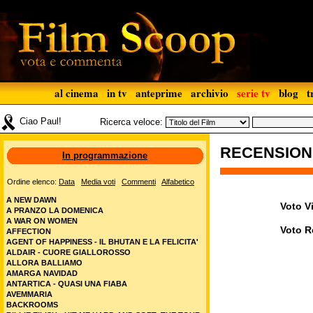
al cinema
in tv
anteprime
archivio
serie tv
blog
t
Ciao Paul!
Ricerca veloce:
RECENSIO
In programmazione
Ordine elenco:
Data
Media voti
Commenti
Alfabetico
A NEW DAWN
Voto Vi
A PRANZO LA DOMENICA
A WAR ON WOMEN
Voto R
AFFECTION
AGENT OF HAPPINESS - IL BHUTAN E LA FELICITA'
ALDAIR - CUORE GIALLOROSSO
ALLORA BALLIAMO
AMARGA NAVIDAD
ANTARTICA - QUASI UNA FIABA
AVEMMARIA
BACKROOMS