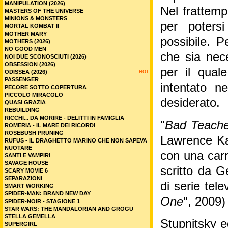
MANIPULATION (2026)
Nel frattemp
MASTERS OF THE UNIVERSE
MINIONS & MONSTERS
per poters
MORTAL KOMBAT II
MOTHER MARY
possibile. P
MOTHERS (2026)
NO GOOD MEN
che sia nece
NOI DUE SCONOSCIUTI (2026)
OBSESSION (2026)
per il qual
ODISSEA (2026)
HOT
PASSENGER
intentato n
PECORE SOTTO COPERTURA
PICCOLO MIRACOLO
desiderato.
QUASI GRAZIA
REBUILDING
RICCHI... DA MORIRE - DELITTI IN FAMIGLIA
"
Bad Teache
ROMERIA - IL MARE DEI RICORDI
ROSEBUSH PRUNING
Lawrence Ka
RUFUS - IL DRAGHETTO MARINO CHE NON SAPEVA
NUOTARE
con una carri
SANTI E VAMPIRI
SAVAGE HOUSE
scritto da 
SCARY MOVIE 6
SEPARAZIONI
di serie tele
SMART WORKING
SPIDER-MAN: BRAND NEW DAY
One
", 2009)
SPIDER-NOIR - STAGIONE 1
STAR WARS: THE MANDALORIAN AND GROGU
STELLA GEMELLA
Stupnitsky e
SUPERGIRL