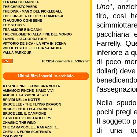
TERAPIA DI FAMIGLIA
Uno
", anzic
THE CHRISTOPHERS
THE DINK - MAGO DEL PICKLEBALL
tiro, così 
THE LUNCH: A LETTER TO AMERICA
TI AUGURO OGNI BENE
scimmiottar
TOY STORY 5
TRA AMORE E INGANNI
pacchiana e
TRE CHILOMETRI ALLA FINE DEL MONDO
TUNER - L’ACCORDATORE
Farrelly. Q
VITTORIO DE SICA - LA VITA IN SCENA
WILLIE PEYOTE - ELEGIA SABAUDA
inferiore a q
YALLA PARKOUR
di poco meno
1073251
commenti su
53872
film
dollari) dev
Ultimi film inseriti in archivio
benedicendo
A L'ANCIENNE - COME UNA VOLTA
l'assegnazio
AMIAMOCI FINCHE' SIAMO VIVI
AMORE E PASSIONE A SYLT
BRIVIDI NELLA NOTTE
Nella spudor
BRUCE LEE - THE FLYING DRAGON
BRUCE LEE IL LEGGENDARIO
pochi pregi e 
BRUCE LEE, IL CAMPIONE
CASH OUT 2: HIGH ROLLERS
Il soggetto 
CHASING THE WIND
CHE CARAMBOLE… RAGAZZI!!!...
di una qual
CHEN: LA FURIA SCATENATA
COLD MEAT