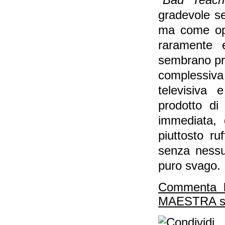
"
Bad Teach
gradevole se
ma come ope
raramente 
sembrano pre
complessiv
televisiva 
prodotto di
immediata, 
piuttosto r
senza nessu
puro svago.
Commenta 
MAESTRA su