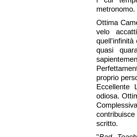
i cui temp
metronomo.
Ottima Camer
velo accat
quell'infinit
quasi quar
sapientement
Perfettament
proprio pers
Eccellente 
odiosa. Ottim
Complessiv
contribuisce
scritto.