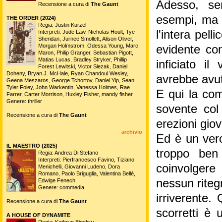
Adesso, sen
Recensione a cura di
The Gaunt
esempi, ma 
THE ORDER (2024)
Regia: Justin Kurzel
l'intera pell
Interpreti: Jude Law, Nicholas Hoult, Tye
Sheridan, Jurnee Smollett, Alison Oliver,
Morgan Holmstrom, Odessa Young, Marc
evidente com
Maron, Philip Granger, Sebastian Pigott,
Matias Lucas, Bradley Stryker, Phillip
inficiato i
Forest Lewitski, Victor Slezak, Daniel
Doheny, Bryan J. McHale, Ryan Chandoul Wesley,
avrebbe avu
Geena Meszaros, George Tchortov, Daniel Yip, Sean
Tyler Foley, John Warkentin, Vanessa Holmes, Rae
E qui la com
Farrer, Carter Morrison, Huxley Fisher, mandy fisher
Genere: thriller
sovente col 
Recensione a cura di
The Gaunt
erezioni giov
archivio
Ed è un vero
IL MAESTRO (2025)
troppo ben
Regia: Andrea Di Stefano
Interpreti: Pierfrancesco Favino, Tiziano
coinvolgere
Menichelli, Giovanni Ludeno, Dora
Romano, Paolo Briguglia, Valentina Bellè,
nessun ritegn
Edwige Fenech
Genere: commedia
irriverente.
Recensione a cura di
The Gaunt
scorretti è 
A HOUSE OF DYNAMITE