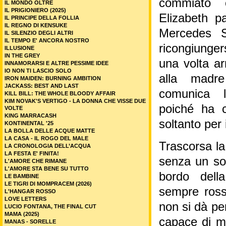
commiato c
IL MONDO OLTRE
IL PRIGIONIERO (2025)
Elizabeth p
IL PRINCIPE DELLA FOLLIA
IL REGNO DI KENSUKE
Mercedes 
IL SILENZIO DEGLI ALTRI
IL TEMPO E' ANCORA NOSTRO
ricongiunger
ILLUSIONE
IN THE GREY
una volta ar
INNAMORARSI E ALTRE PESSIME IDEE
IO NON TI LASCIO SOLO
alla madr
IRON MAIDEN: BURNING AMBITION
JACKASS: BEST AND LAST
comunica l
KILL BILL: THE WHOLE BLOODY AFFAIR
KIM NOVAK'S VERTIGO - LA DONNA CHE VISSE DUE
poiché ha c
VOLTE
KING MARRACASH
soltanto per 
KONTINENTAL '25
LA BOLLA DELLE ACQUE MATTE
LA CASA - IL ROGO DEL MALE
Trascorsa l
LA CRONOLOGIA DELL’ACQUA
LA FESTA E' FINITA!
senza un sol
L'AMORE CHE RIMANE
L'AMORE STA BENE SU TUTTO
bordo della
LE BAMBINE
LE TIGRI DI MOMPRACEM (2026)
sempre ross
L'HANGAR ROSSO
LOVE LETTERS
non si dà per
LUCIO FONTANA, THE FINAL CUT
MAMA (2025)
capace di ma
MANAS - SORELLE