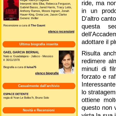
Regia: Kathryn Bigelow
ride, ma non
Interpreti: Idris Elba, Rebecca Ferguson,
Gabriel Basso, Jared Harris, Tracy Letts,
in un prodo
Anthony Ramos, Moses Ingram, Jonah
Hauer-King, Greta Lee, Jason Clarke
D'altro canto
Genere: thriller
questa sed
Recensione a cura di
The Gaunt
elenco recensioni
dell'Accade
adottare il p
Ultima biografia inserita
Risulta anch
GAEL GARCIA BERNAL
Nato a: Guadalajara - Jalisco - Messico
redimere alm
il: 30/11/1978
Biografia a cura di
luisa75
minuti di fi
elenco biografie
forzato e ra
Interessante
Casualmente dall'archivio
lo stratagemm
ESPACE DETENTE
regia di Yvan Le Bolloc'h, Bruno Solo
ottiene mol
questo non v
Novità e Recensioni
vista la sua 