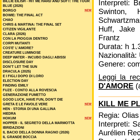
Interpreti: 
BILLIE EILISH - HIT ME HARD AND SOFT: THE TOUR
BLUE (2026)
Swinton, 
BORGO
NEW
BOWIE: THE FINAL ACT
Schwartzman
CHAO
CHRIS & MARTINA: THE FINAL SET
Huff, Jake
CITIZEN VIGILANTE
CLARA (2026)
Frantz
CON LA PIOGGIA DENTRO
CORPI MUTANTI
Durata: h 1.
COS'E' L'AMORE?
CREATURE LUMINOSE
Nazionalità
DEEP WATER - INCUBO DAGLI ABISSI
Genere: co
DISCLOSURE DAY
DON'T LET THE SUN
DRACULA (2025)
Leggi la re
E I FIGLI DOPO DI LORO
ELECTION DAY
D'AMORE
(
FINDING EMILY
FUZE - CONTO ALLA ROVESCIA
GENERAZIONE FUMETTO
GOOD LUCK, HAVE FUN, DON’T DIE
KILL ME P
GRETA E LE FAVOLE VERE
NEW
HEN - STORIA DI UNA GALLINA
Regia: Olias
HIEDRA
HOKUM
NEW
Interpreti: 
HOPPER - IL SEGRETO DELLA MARMOTTA
IBRIDAZIONI
Aurélien Re
IL BACIO DELLA DONNA RAGNO (2026)
IL GRANDE BOCCIA