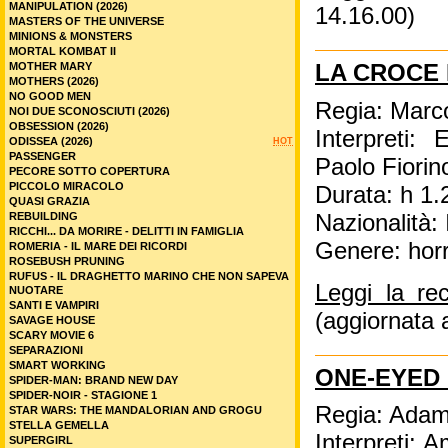
MANIPULATION (2026)
14.16.00)
MASTERS OF THE UNIVERSE
MINIONS & MONSTERS
MORTAL KOMBAT II
MOTHER MARY
LA CROCE 
MOTHERS (2026)
NO GOOD MEN
Regia: Marco
NOI DUE SCONOSCIUTI (2026)
OBSESSION (2026)
Interpreti:
ODISSEA (2026)
HOT
PASSENGER
Paolo Fiorin
PECORE SOTTO COPERTURA
PICCOLO MIRACOLO
Durata: h 1.
QUASI GRAZIA
Nazionalità: 
REBUILDING
RICCHI... DA MORIRE - DELITTI IN FAMIGLIA
Genere: hor
ROMERIA - IL MARE DEI RICORDI
ROSEBUSH PRUNING
RUFUS - IL DRAGHETTO MARINO CHE NON SAPEVA
Leggi la re
NUOTARE
SANTI E VAMPIRI
(aggiornata 
SAVAGE HOUSE
SCARY MOVIE 6
SEPARAZIONI
SMART WORKING
ONE-EYED
SPIDER-MAN: BRAND NEW DAY
SPIDER-NOIR - STAGIONE 1
Regia: Adam
STAR WARS: THE MANDALORIAN AND GROGU
STELLA GEMELLA
Interpreti:
SUPERGIRL