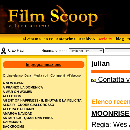
al cinema
in tv
anteprime
archivio
serie tv
blog
t
Ciao Paul!
Ricerca veloce:
julian
In programmazione
Ordine elenco:
Data
Media voti
Commenti
Alfabetico
Contatta vi
A NEW DAWN
A PRANZO LA DOMENICA
A WAR ON WOMEN
AFFECTION
Elenco recens
AGENT OF HAPPINESS - IL BHUTAN E LA FELICITA'
ALDAIR - CUORE GIALLOROSSO
ALLORA BALLIAMO
MOONRISE
AMARGA NAVIDAD
ANTARTICA - QUASI UNA FIABA
AVEMMARIA
Regia: Wes
BACKROOMS