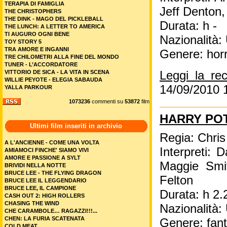
TERAPIA DI FAMIGLIA
Jeff Denton
THE CHRISTOPHERS
THE DINK - MAGO DEL PICKLEBALL
Durata: h -
THE LUNCH: A LETTER TO AMERICA
TI AUGURO OGNI BENE
Nazionalità
TOY STORY 5
TRA AMORE E INGANNI
Genere: hor
TRE CHILOMETRI ALLA FINE DEL MONDO
TUNER - L’ACCORDATORE
VITTORIO DE SICA - LA VITA IN SCENA
Leggi la re
WILLIE PEYOTE - ELEGIA SABAUDA
14/09/2010 
YALLA PARKOUR
1073236
commenti su
53872
film
HARRY POT
Ultimi film inseriti in archivio
Regia: Chri
A L'ANCIENNE - COME UNA VOLTA
Interpreti: 
AMIAMOCI FINCHE' SIAMO VIVI
AMORE E PASSIONE A SYLT
Maggie Smit
BRIVIDI NELLA NOTTE
BRUCE LEE - THE FLYING DRAGON
Felton
BRUCE LEE IL LEGGENDARIO
BRUCE LEE, IL CAMPIONE
Durata: h 2.
CASH OUT 2: HIGH ROLLERS
CHASING THE WIND
Nazionalità
CHE CARAMBOLE… RAGAZZI!!!...
CHEN: LA FURIA SCATENATA
Genere: fant
COLD MEAT