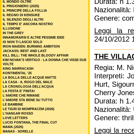
Durata: h 1.
IL MONDO OLTRE
IL PRIGIONIERO (2025)
Nazionalità:
IL PRINCIPE DELLA FOLLIA
IL REGNO DI KENSUKE
Genere: co
IL SILENZIO DEGLI ALTRI
IL TEMPO E' ANCORA NOSTRO
ILLUSIONE
Leggi la r
IN THE GREY
24/10/2012 
INNAMORARSI E ALTRE PESSIME IDEE
IO NON TI LASCIO SOLO
IRON MAIDEN: BURNING AMBITION
JACKASS: BEST AND LAST
THE VILLA
KILL BILL: THE WHOLE BLOODY AFFAIR
KIM NOVAK'S VERTIGO - LA DONNA CHE VISSE DUE
VOLTE
Regia: M. N
KING MARRACASH
KONTINENTAL '25
Interpreti: 
LA BOLLA DELLE ACQUE MATTE
LA CASA - IL ROGO DEL MALE
Hurt, Sigour
LA CRONOLOGIA DELL’ACQUA
Cherry Jone
LA FESTA E' FINITA!
L'AMORE CHE RIMANE
Durata: h 1.
L'AMORE STA BENE SU TUTTO
LE BAMBINE
Nazionalità
LE TIGRI DI MOMPRACEM (2026)
L'HANGAR ROSSO
Genere: thril
LOVE LETTERS
LUCIO FONTANA, THE FINAL CUT
MAMA (2025)
Leggi la rec
MANAS - SORELLE