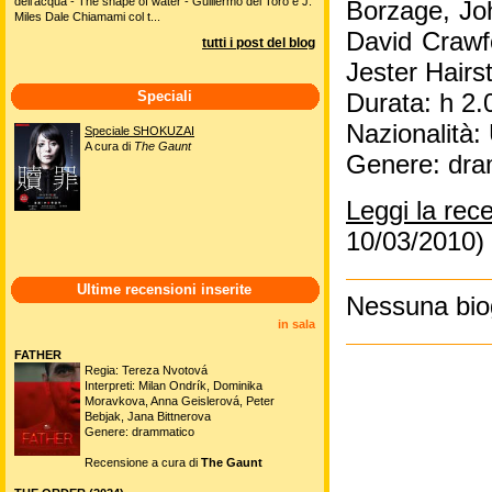
dell'acqua - The shape of water - Guillermo del Toro e J.
Borzage, Joh
Miles Dale Chiamami col t...
David Crawf
tutti i post del blog
Jester Hairs
Speciali
Durata: h 2.
Nazionalità
Speciale SHOKUZAI
A cura di
The Gaunt
Genere: dra
Leggi la rec
10/03/2010)
Ultime recensioni inserite
Nessuna biog
in sala
FATHER
Regia: Tereza Nvotová
Interpreti: Milan Ondrík, Dominika
Moravkova, Anna Geislerová, Peter
Bebjak, Jana Bittnerova
Genere: drammatico
Recensione a cura di
The Gaunt