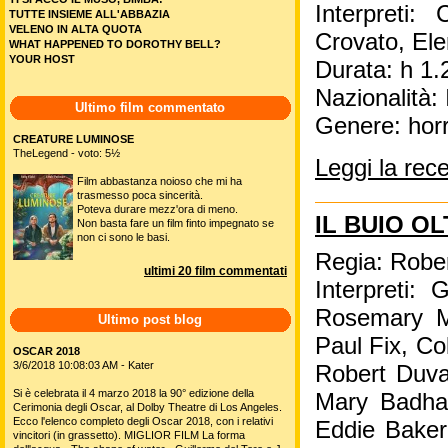
Interpreti:
TUTTE INSIEME ALL'ABBAZIA
VELENO IN ALTA QUOTA
Crovato, Ele
WHAT HAPPENED TO DOROTHY BELL?
YOUR HOST
Durata: h 1.
Nazionalità: 
Ultimo film commentato
Genere: hor
CREATURE LUMINOSE
TheLegend - voto: 5½
Leggi la rec
Film abbastanza noioso che mi ha
trasmesso poca sincerità.
Poteva durare mezz'ora di meno.
IL BUIO OL
Non basta fare un film finto impegnato se
non ci sono le basi.
Regia: Rober
ultimi 20 film commentati
Interpreti:
Rosemary Mu
Ultimo post blog
Paul Fix, Co
OSCAR 2018
3/6/2018 10:08:03 AM - Kater
Robert Duva
Si è celebrata il 4 marzo 2018 la 90° edizione della
Mary Badham
Cerimonia degli Oscar, al Dolby Theatre di Los Angeles.
Ecco l'elenco completo degli Oscar 2018, con i relativi
Eddie Baker
vincitori (in grassetto). MIGLIOR FILM La forma