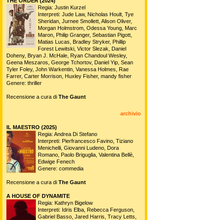
THE ORDER (2024)
Regia: Justin Kurzel
Interpreti: Jude Law, Nicholas Hoult, Tye
Sheridan, Jurnee Smollett, Alison Oliver,
Morgan Holmstrom, Odessa Young, Marc
Maron, Philip Granger, Sebastian Pigott,
Matias Lucas, Bradley Stryker, Phillip
Forest Lewitski, Victor Slezak, Daniel
Doheny, Bryan J. McHale, Ryan Chandoul Wesley,
Geena Meszaros, George Tchortov, Daniel Yip, Sean
Tyler Foley, John Warkentin, Vanessa Holmes, Rae
Farrer, Carter Morrison, Huxley Fisher, mandy fisher
Genere: thriller
Recensione a cura di
The Gaunt
archivio
IL MAESTRO (2025)
Regia: Andrea Di Stefano
Interpreti: Pierfrancesco Favino, Tiziano
Menichelli, Giovanni Ludeno, Dora
Romano, Paolo Briguglia, Valentina Bellè,
Edwige Fenech
Genere: commedia
Recensione a cura di
The Gaunt
A HOUSE OF DYNAMITE
Regia: Kathryn Bigelow
Interpreti: Idris Elba, Rebecca Ferguson,
Gabriel Basso, Jared Harris, Tracy Letts,