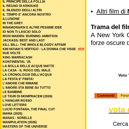
IL PRINCIPE DELLA FOLLIA
IL REGNO DI KENSUKE
•
Altri film di
IL SILENZIO DEGLI ALTRI
IL TEMPO E' ANCORA NOSTRO
ILLUSIONE
IN THE GREY
Trama del fi
INNAMORARSI E ALTRE PESSIME IDEE
IO NON TI LASCIO SOLO
A New York Cit
IRON MAIDEN: BURNING AMBITION
JACKASS: BEST AND LAST
forze oscure 
KILL BILL: THE WHOLE BLOODY AFFAIR
KIM NOVAK'S VERTIGO - LA DONNA CHE VISSE
NEW
DUE VOLTE
KING MARRACASH
KONTINENTAL '25
LA BOLLA DELLE ACQUE MATTE
LA CASA - IL ROGO DEL MALE
LA CRONOLOGIA DELL’ACQUA
Voto 
LA FESTA E' FINITA!
L'AMORE CHE RIMANE
L'AMORE STA BENE SU TUTTO
LE BAMBINE
Commenti
Foru
LE TIGRI DI MOMPRACEM (2026)
L'HANGAR ROSSO
LOVE LETTERS
vota 
LUCIO FONTANA, THE FINAL CUT
MAMA (2025)
MANAS - SORELLE
MANIPULATION (2026)
Cerca
MASTERS OF THE UNIVERSE