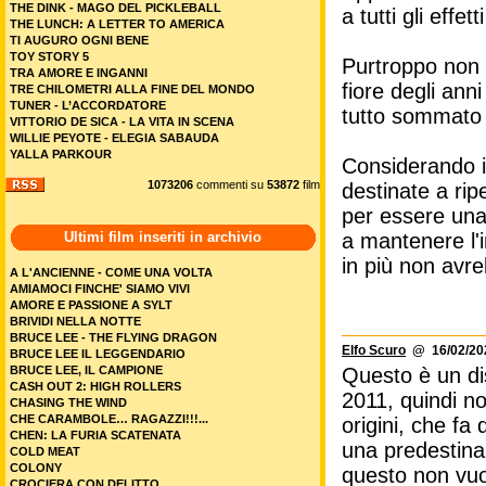
THE DINK - MAGO DEL PICKLEBALL
a tutti gli effe
THE LUNCH: A LETTER TO AMERICA
TI AUGURO OGNI BENE
TOY STORY 5
Purtroppo non
TRA AMORE E INGANNI
fiore degli an
TRE CHILOMETRI ALLA FINE DEL MONDO
TUNER - L’ACCORDATORE
tutto sommato è
VITTORIO DE SICA - LA VITA IN SCENA
WILLIE PEYOTE - ELEGIA SABAUDA
YALLA PARKOUR
Considerando il
1073206
commenti su
53872
film
destinate a ri
per essere una
Ultimi film inseriti in archivio
a mantenere l'i
in più non avre
A L'ANCIENNE - COME UNA VOLTA
AMIAMOCI FINCHE' SIAMO VIVI
AMORE E PASSIONE A SYLT
BRIVIDI NELLA NOTTE
BRUCE LEE - THE FLYING DRAGON
Elfo Scuro
@ 16/02/202
BRUCE LEE IL LEGGENDARIO
BRUCE LEE, IL CAMPIONE
Questo è un di
CASH OUT 2: HIGH ROLLERS
2011, quindi no
CHASING THE WIND
CHE CARAMBOLE… RAGAZZI!!!...
origini, che fa
CHEN: LA FURIA SCATENATA
una predestina
COLD MEAT
COLONY
questo non vuol
CROCIERA CON DELITTO