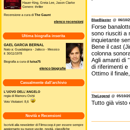
Hauer-King, Greta Lee, Jason Clarke
Genere: thriller
Recensione a cura di
The Gaunt
BlueBlaster
@ 06/10/2
elenco recensioni
Forse banalott
sono riusciti 
Ultima biografia inserita
inquietante se
GAEL GARCIA BERNAL
Bene il cast (J
Nato a: Guadalajara - Jalisco - Messico
colonna sonora
il: 30/11/1978
Agli amanti di
Biografia a cura di
luisa75
di riferimenti 
elenco biografie
Ottimo il finale
Casualmente dall'archivio
L'UOVO DELL'ANGELO
regia di Mamoru Oshii
TheLegend
@ 05/10/20
Tutto già visto
Voto Visitatori: 8,6
Novità e Recensioni
Iscriviti alla newsletter di Filmscoop.it per essere sempre
aggiornarto su nuove uscite, novità, classifiche