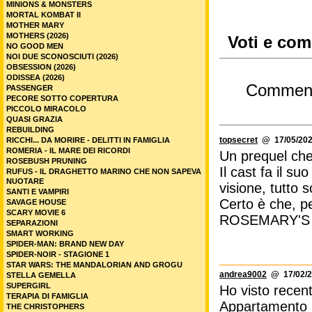
MINIONS & MONSTERS
MORTAL KOMBAT II
MOTHER MARY
MOTHERS (2026)
Voti e com
NO GOOD MEN
NOI DUE SCONOSCIUTI (2026)
OBSESSION (2026)
ODISSEA (2026)
Commen
PASSENGER
PECORE SOTTO COPERTURA
PICCOLO MIRACOLO
QUASI GRAZIA
REBUILDING
topsecret
@ 17/05/202
RICCHI... DA MORIRE - DELITTI IN FAMIGLIA
ROMERIA - IL MARE DEI RICORDI
Un prequel che
ROSEBUSH PRUNING
Il cast fa il s
RUFUS - IL DRAGHETTO MARINO CHE NON SAPEVA
NUOTARE
visione, tutto 
SANTI E VAMPIRI
Certo è che, pe
SAVAGE HOUSE
SCARY MOVIE 6
ROSEMARY'S 
SEPARAZIONI
SMART WORKING
SPIDER-MAN: BRAND NEW DAY
SPIDER-NOIR - STAGIONE 1
STAR WARS: THE MANDALORIAN AND GROGU
andrea9002
@ 17/02/2
STELLA GEMELLA
SUPERGIRL
Ho visto rece
TERAPIA DI FAMIGLIA
Appartamento 7
THE CHRISTOPHERS