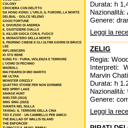
Durata: h 1,
COLONY
CROCIERA CON DELITTO
Nazionalità:
DA HONG KONG: L'URLO, IL FURORE, LA MORTE
DELIBAL - DOLCE VELENO
Genere: dra
GOOD FORTUNE
IL DIVORZIO DI ANDREA
IL GIUSTIZIERE GIALLO
Leggi la rec
IL KILLER GIOCA CON IL FUOCO
IL MONASTERO DELLA MORTE
IL PADRINO CINESE E GLI ULTIMI GIORNI DI BRUCE
LEE
ZELIG
INFLUENCERS
IO STO BENE
Regia: Wood
KUNG FU - FURIA, VIOLENZA E TERRORE
L'UOMO DI PECHINO
Interpreti:
MADBALL
MAI FIDARSI DI MIO MARITO
Marvin Chat
MK ULTRA
MONSTER GRIZZLY
Durata: h 1.
QUATTRO STORIE PER NON DORMIRE
RED SPIRIT LAKE
Nazionalità
SAVAGE HUNT
Genere: co
SHELTER (2014)
SING SING (2023)
SVANITA NEL NULLA
Leggi la rec
TAYANG: IL TERRORE DELLA CINA
TEO E ZODI' - UN CAMMELLO PER AMICO
THE BALLAD OF WALLIS ISLAND
THE ENFORCER
PIRATI DEI
TI SPACCO IL MUSO, BIMBA!