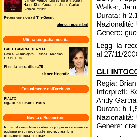
Anthony Ramos, Moses Ingram, Jonah
Hauer-King, Greta Lee, Jason Clarke
Walker, Jami
Genere: thriller
Durata: h 2.
Recensione a cura di
The Gaunt
Nazionalità
elenco recensioni
Genere: gue
Ultima biografia inserita
Leggi la re
GAEL GARCIA BERNAL
al 27/11/200
Nato a: Guadalajara - Jalisco - Messico
il: 30/11/1978
Biografia a cura di
luisa75
GLI INTOC
elenco biografie
Regia: Bria
Casualmente dall'archivio
Interpreti: 
Andy Garcia
RIALTO
regia di Peter Mackie Burns
Durata: h 1,
Nazionalità
Novità e Recensioni
Genere: dra
Iscriviti alla newsletter di Filmscoop.it per essere sempre
aggiornarto su nuove uscite, novità, classifiche
direttamente nella tua email!