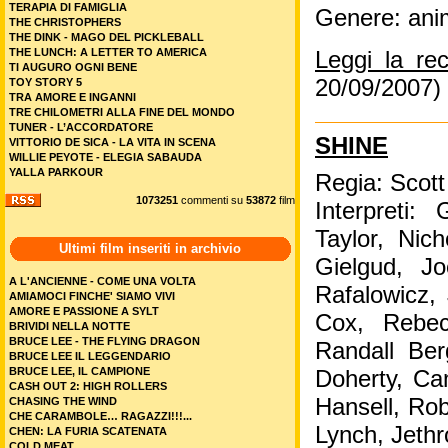
TERAPIA DI FAMIGLIA
Genere: ani
THE CHRISTOPHERS
THE DINK - MAGO DEL PICKLEBALL
THE LUNCH: A LETTER TO AMERICA
Leggi la re
TI AUGURO OGNI BENE
20/09/2007)
TOY STORY 5
TRA AMORE E INGANNI
TRE CHILOMETRI ALLA FINE DEL MONDO
TUNER - L’ACCORDATORE
SHINE
VITTORIO DE SICA - LA VITA IN SCENA
WILLIE PEYOTE - ELEGIA SABAUDA
YALLA PARKOUR
Regia: Scott
1073251
commenti su
53872
film
Interpreti:
Taylor, Nic
Ultimi film inseriti in archivio
Gielgud, J
A L'ANCIENNE - COME UNA VOLTA
Rafalowicz,
AMIAMOCI FINCHE' SIAMO VIVI
AMORE E PASSIONE A SYLT
Cox, Rebe
BRIVIDI NELLA NOTTE
BRUCE LEE - THE FLYING DRAGON
Randall Be
BRUCE LEE IL LEGGENDARIO
BRUCE LEE, IL CAMPIONE
Doherty, Ca
CASH OUT 2: HIGH ROLLERS
Hansell, Ro
CHASING THE WIND
CHE CARAMBOLE… RAGAZZI!!!...
Lynch, Jeth
CHEN: LA FURIA SCATENATA
COLD MEAT