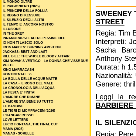
IL MONDO OLTRE
IL PRIGIONIERO (2025)
IL PRINCIPE DELLA FOLLIA
SWEENEY T
IL REGNO DI KENSUKE
STREET
IL SILENZIO DEGLI ALTRI
IL TEMPO E' ANCORA NOSTRO
ILLUSIONE
Regia: Tim 
IN THE GREY
INNAMORARSI E ALTRE PESSIME IDEE
Interpreti:
IO NON TI LASCIO SOLO
IRON MAIDEN: BURNING AMBITION
Sacha Baro
JACKASS: BEST AND LAST
KILL BILL: THE WHOLE BLOODY AFFAIR
Anthony Ste
KIM NOVAK'S VERTIGO - LA DONNA CHE VISSE DUE
VOLTE
Durata: h 1.
KING MARRACASH
Nazionalità
KONTINENTAL '25
LA BOLLA DELLE ACQUE MATTE
Genere: thril
LA CASA - IL ROGO DEL MALE
LA CRONOLOGIA DELL’ACQUA
LA FESTA E' FINITA!
Leggi la r
L'AMORE CHE RIMANE
L'AMORE STA BENE SU TUTTO
BARBIERE 
LE BAMBINE
LE TIGRI DI MOMPRACEM (2026)
L'HANGAR ROSSO
LOVE LETTERS
IL SILENZI
LUCIO FONTANA, THE FINAL CUT
MAMA (2025)
Regia: Pere 
MANAS - SORELLE