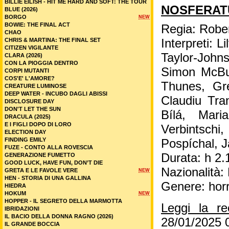
BILLIE EILISH - HIT ME HARD AND SOFT: THE TOUR
NOSFERATU
BLUE (2026)
BORGO
NEW
BOWIE: THE FINAL ACT
Regia: Robe
CHAO
CHRIS & MARTINA: THE FINAL SET
Interpreti: 
CITIZEN VIGILANTE
Taylor-Joh
CLARA (2026)
CON LA PIOGGIA DENTRO
Simon McBur
CORPI MUTANTI
COS'E' L'AMORE?
Thunes, Gr
CREATURE LUMINOSE
DEEP WATER - INCUBO DAGLI ABISSI
Claudiu Tra
DISCLOSURE DAY
DON'T LET THE SUN
Bílá, Mari
DRACULA (2025)
E I FIGLI DOPO DI LORO
Verbintschi
ELECTION DAY
FINDING EMILY
Pospíchal, J
FUZE - CONTO ALLA ROVESCIA
Durata: h 2.
GENERAZIONE FUMETTO
GOOD LUCK, HAVE FUN, DON’T DIE
Nazionalità
GRETA E LE FAVOLE VERE
NEW
HEN - STORIA DI UNA GALLINA
Genere: hor
HIEDRA
HOKUM
NEW
HOPPER - IL SEGRETO DELLA MARMOTTA
Leggi la r
IBRIDAZIONI
IL BACIO DELLA DONNA RAGNO (2026)
28/01/2025 
IL GRANDE BOCCIA