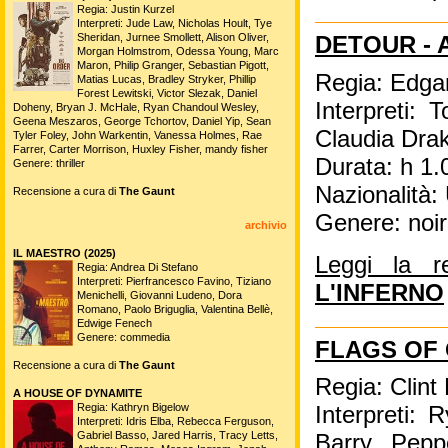
Regia: Justin Kurzel
Interpreti: Jude Law, Nicholas Hoult, Tye
Sheridan, Jurnee Smollett, Alison Oliver,
DETOUR - 
Morgan Holmstrom, Odessa Young, Marc
Maron, Philip Granger, Sebastian Pigott,
Regia: Edga
Matias Lucas, Bradley Stryker, Phillip
Forest Lewitski, Victor Slezak, Daniel
Interpreti
Doheny, Bryan J. McHale, Ryan Chandoul Wesley,
Geena Meszaros, George Tchortov, Daniel Yip, Sean
Claudia Dra
Tyler Foley, John Warkentin, Vanessa Holmes, Rae
Farrer, Carter Morrison, Huxley Fisher, mandy fisher
Durata: h 1.
Genere: thriller
Nazionalità
Recensione a cura di
The Gaunt
Genere: noir
archivio
IL MAESTRO (2025)
Leggi la 
Regia: Andrea Di Stefano
Interpreti: Pierfrancesco Favino, Tiziano
L'INFERNO
Menichelli, Giovanni Ludeno, Dora
Romano, Paolo Briguglia, Valentina Bellè,
Edwige Fenech
Genere: commedia
FLAGS OF
Recensione a cura di
The Gaunt
Regia: Clin
A HOUSE OF DYNAMITE
Regia: Kathryn Bigelow
Interpreti:
Interpreti: Idris Elba, Rebecca Ferguson,
Gabriel Basso, Jared Harris, Tracy Letts,
Barry Pepp