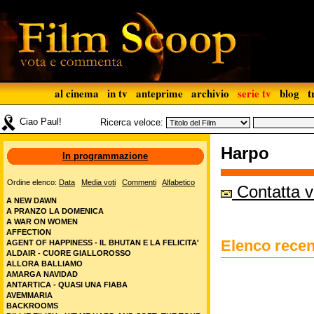
al cinema
in tv
anteprime
archivio
serie tv
blog
t
Ciao Paul!
Ricerca veloce:
Harpo
In programmazione
Ordine elenco:
Data
Media voti
Commenti
Alfabetico
Contatta v
A NEW DAWN
A PRANZO LA DOMENICA
A WAR ON WOMEN
AFFECTION
Elenco recen
AGENT OF HAPPINESS - IL BHUTAN E LA FELICITA'
ALDAIR - CUORE GIALLOROSSO
ALLORA BALLIAMO
AMARGA NAVIDAD
ANTARTICA - QUASI UNA FIABA
AVEMMARIA
BACKROOMS