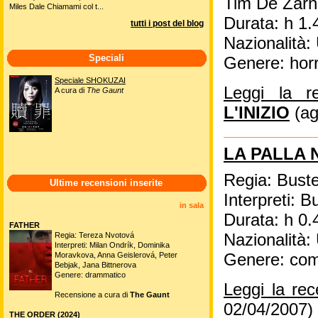
Tim De Zarn
Miles Dale Chiamami col t...
Durata: h 1.
tutti i post del blog
Nazionalità
Speciali
Genere: hor
Speciale SHOKUZAI
Leggi la r
A cura di
The Gaunt
L'INIZIO
(ag
LA PALLA 
Regia: Bust
Ultime recensioni inserite
Interpreti: 
in sala
Durata: h 0.
FATHER
Regia: Tereza Nvotová
Nazionalità
Interpreti: Milan Ondrík, Dominika
Moravkova, Anna Geislerová, Peter
Genere: co
Bebjak, Jana Bittnerova
Genere: drammatico
Leggi la re
Recensione a cura di
The Gaunt
02/04/2007)
THE ORDER (2024)