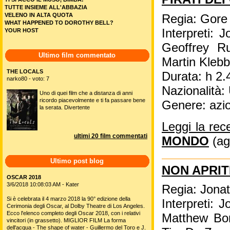
TUTTE INSIEME ALL'ABBAZIA
VELENO IN ALTA QUOTA
Regia: Gore 
WHAT HAPPENED TO DOROTHY BELL?
Interpreti: 
YOUR HOST
Geoffrey R
Ultimo film commentato
Martin Kleb
THE LOCALS
Durata: h 2.
narko80 - voto: 7
Nazionalità
Uno di quei film che a distanza di anni
ricordo piacevolmente e ti fa passare bene
Genere: azi
la serata. Divertente
Leggi la rec
ultimi 20 film commentati
MONDO
(ag
Ultimo post blog
NON APRIT
OSCAR 2018
3/6/2018 10:08:03 AM - Kater
Regia: Jona
Si è celebrata il 4 marzo 2018 la 90° edizione della
Interpreti: 
Cerimonia degli Oscar, al Dolby Theatre di Los Angeles.
Ecco l'elenco completo degli Oscar 2018, con i relativi
Matthew Bom
vincitori (in grassetto). MIGLIOR FILM La forma
dell'acqua - The shape of water - Guillermo del Toro e J.