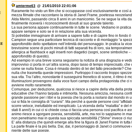
amterme63
@ 21/01/2010 22:01:06
Raramente ho visto un film che si occuppasse così esclusivamente e così a
E
mezza filmate che raccontano la storia di Janet Frame, poetessa neozelande
Alda Merini, passando circa 8 anni in un manicomio. Se ne segue la vita d
finalmente riceverà i riconoscimenti dovuti al suo grande talento.
La sua persona appare continuamente in tutte le scene. Vediamo in pratica 
appare sempre e solo se è in relazione alla sua vicenda.
Si potrebbe immaginare di arrivare a sapere tutto e di capire fino in fondo i
Campion segue una particolare tecnica di racconto e di montaggio “a spezz
CE
approfondito dello spettatore nell’intimità del personaggio. In pratica la vice
brevissime scene di pochi minuti di fatti separati fra di loro, sia temporal
allergica ai flashback e agli inserti non diagetici (sogni, scene simboliche –
approfondito di questo).
Ad esempio in una breve scena seguiamo la notizia di una disgrazia e ved
improvviso ci porta in un’altra scena, dopo lasso di tempo imprecisato, che
come se nulla fosse. Cosa è rimasto dentro di lei del fatto precedente? Che
nulla che trasmetta queste impressioni. Purtroppo il racconto troppo spezze
sua vita. Tra l’altro, nonostante il susseguirsi frenetico di scene, il ritmo è 
illuminazioni provengono dalla voce fuori campo della protagonista che ci r
avviene molto raramente.
Comunque, per deduzione, qualcosa si riesce a capire della vita della protag
educative che l’hanno tarpata e intimorita. Nessuna amicizia, nessuna confiden
grande passione per i libri e la poesia che la porta a isolarsi dal mondo in
cui si fida le consiglia di “curarsi”. Ma perché a queste persone così “affidab
scorre veloce, ineluttabile ed inesplicato. La vicenda della “malattia” e de
stati 8 anni!) in cui ci si chiede cosa ci faccia una persona così pacifica e 
animo riesce a sgorgare poesia, sensibilità, arte, ma noi lo sappiamo in manie
non penetriamo mai in questa sua spiccata sensibilità (“Shine” invece ci riu
E’ alla distanza che quindi emerge alla fine la figura di Janet Frame in tutta l
La parte finale è la più bella. Dai, dai, il personaggio di Janet ci commuove 
niente delle sue poesie.