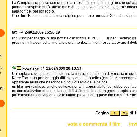
La Campion supplisce comunque con l’estetismo dell’immagine che qui appar
piano”. Il sospetto però anche qui è quello che voglia semplicemente mostra
meandri del personaggio.
Che dire. Bello, alla fine lascia colpiti e per niente annoiati. Solo che si po
tati
@ 24/02/2009 15:56:19
l'ho visto per sbaglo in una nottata d'insonnia su rai3.........li' per li' volevo g
presa e mi ha coinvolta fino allo stordimento.........non riesco a trovare il dvd..
on
rte
kowalsky
@ 12/02/2009 20:13:59
è
Un applauso dei più forti ha scosso la mostra del cinema di Venezia in quel l
Kerry Fox in un personaggio difficile, certo più poetico (ehm) del precedent
apparente nulla che nasconde tutto il disagio della psiche...
un film meraviglioso, anche se lievemente inappuntabile (verrebbe voglia d
ti
raccontata ovviamente con la sensiblità femminile di una grande regista ch
più consona e convincente (v. le ultime prove, coraggiose ma blandamente 
Pagina
di
1
vota e commenta il film
inv
s.