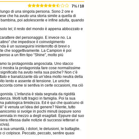
7½ / 10
 lungo di una singola persona. Sono 2 ore e
se che ha avuto una storia simile a quella di
a bambina, poi adolescente e infine adulta, quando
solo lei; il resto del mondo è appena abbozzato e
l carattere del personaggio. E invece no. La
atino” che impedisce il coinvolgimento
nda è un susseguirsi ininterrotto di brevi o
mente che soggettivamente. La Campion è poi
 penso a un film tipo “Shine”, molto più
iamo la protagonista angosciata. Uno stacco
 ci mostra la protagonista fare cose normalissime
 significato ha avuto nella sua psiche? Non c’è
ttato e banalizzante dà un’idea molto neutra della
molto lento e assente di tensione. Le uniche
acconta come si sentiva in certe occasioni, ma ciò
onista. L’infanzia è stata segnata da rigidità
za. Molti lutti tragici in famiglia. Poi la sua
 una patologica timidezza. Ed è qui che qualcuno di
ili” è venuta un’idea del genere? Niente, tutto
l manicomio si svolge in pochi minuti (eppure sono
assennata in mezzo a degli esagitati. Eppure dal suo
ra riflessa dalle notizie di successi letterari e
sciva).
a sua umanità, i dolori, le delusioni, le battaglie.
e ci colpisce. Peccato, peccato, sentire quasi