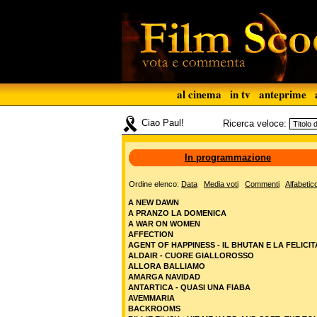
al cinema
in tv
anteprime
Ciao Paul!
Ricerca veloce:
In programmazione
Ordine elenco:
Data
Media voti
Commenti
Alfabetic
A NEW DAWN
A PRANZO LA DOMENICA
A WAR ON WOMEN
AFFECTION
AGENT OF HAPPINESS - IL BHUTAN E LA FELICIT
ALDAIR - CUORE GIALLOROSSO
ALLORA BALLIAMO
AMARGA NAVIDAD
ANTARTICA - QUASI UNA FIABA
AVEMMARIA
BACKROOMS