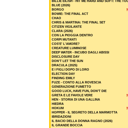
BILLIE EILISH - HIT ME HARD AND SOFT: THE TO
BLUE (2026)
BORGO
BOWIE: THE FINAL ACT
CHAO
CHRIS & MARTINA: THE FINAL SET
CITIZEN VIGILANTE
CLARA (2026)
CON LA PIOGGIA DENTRO
CORPI MUTANTI
COS'E' L'AMORE?
CREATURE LUMINOSE
DEEP WATER - INCUBO DAGLI ABISSI
DISCLOSURE DAY
DON'T LET THE SUN
DRACULA (2025)
E I FIGLI DOPO DI LORO
ELECTION DAY
FINDING EMILY
FUZE - CONTO ALLA ROVESCIA
GENERAZIONE FUMETTO
GOOD LUCK, HAVE FUN, DON’T DIE
GRETA E LE FAVOLE VERE
HEN - STORIA DI UNA GALLINA
HIEDRA
HOKUM
HOPPER - IL SEGRETO DELLA MARMOTTA
IBRIDAZIONI
IL BACIO DELLA DONNA RAGNO (2026)
IL GRANDE BOCCIA