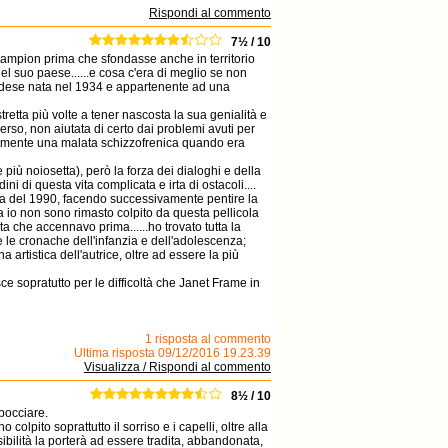
Rispondi al commento
7½ / 10
Campion prima che sfondasse anche in territorio
el suo paese......e cosa c'era di meglio se non
andese nata nel 1934 e appartenente ad una
ostretta più volte a tener nascosta la sua genialità e
verso, non aiutata di certo dai problemi avuti per
eamente una malata schizzofrenica quando era
più noiosetta), però la forza dei dialoghi e della
ni di questa vita complicata e irta di ostacoli....
ezia del 1990, facendo successivamente pentire la
via io non sono rimasto colpito da questa pellicola
a che accennavo prima......ho trovato tutta la
e le cronache dell'infanzia e dell'adolescenza;
artistica dell'autrice, oltre ad essere la più
ce sopratutto per le difficoltà che Janet Frame in
1 risposta al commento
Ultima risposta 09/12/2016 19.23.39
Visualizza / Rispondi al commento
8½ / 10
sbocciare.
lpito soprattutto il sorriso e i capelli, oltre alla
ibilità la porterà ad essere tradita, abbandonata,