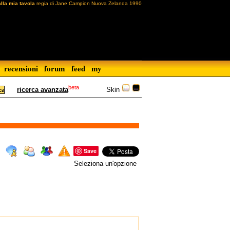
lla mia tavola
regia di Jane Campion Nuova Zelanda 1990
recensioni
forum
feed
my
beta
Skin
ricerca avanzata
Save
Seleziona un'opzione