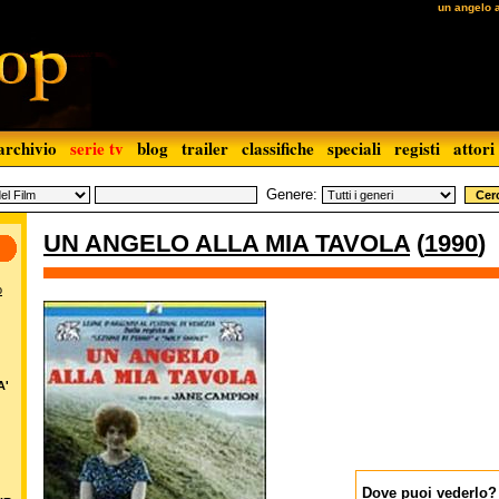
un angelo a
archivio
serie tv
blog
trailer
classifiche
speciali
registi
attori
Genere:
UN ANGELO ALLA MIA TAVOLA
(
1990
)
o
A'
Dove puoi vederlo?