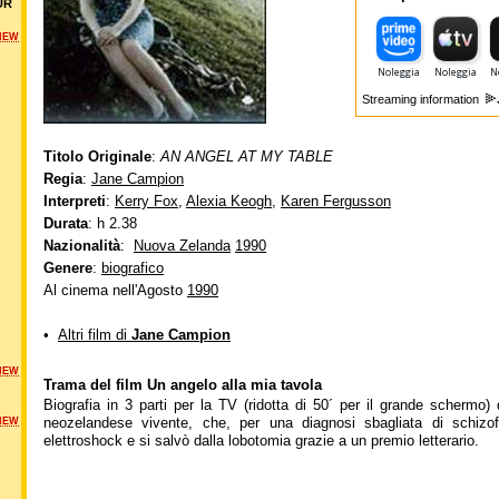
UR
NEW
Streaming information
Titolo Originale
:
AN ANGEL AT MY TABLE
Regia
:
Jane Campion
Interpreti
:
Kerry Fox
,
Alexia Keogh
,
Karen Fergusson
Durata
: h 2.38
Nazionalità
:
Nuova Zelanda
1990
Genere
:
biografico
Al cinema nell'Agosto
1990
•
Altri film di
Jane Campion
NEW
Trama del film Un angelo alla mia tavola
Biografia in 3 parti per la TV (ridotta di 50´ per il grande schermo)
neozelandese vivente, che, per una diagnosi sbagliata di schizo
NEW
elettroshock e si salvò dalla lobotomia grazie a un premio letterario.