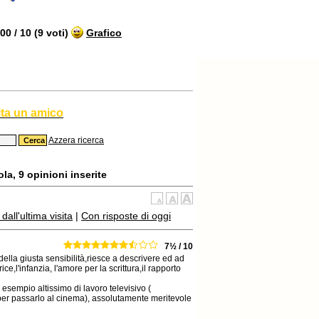
0 / 10 (9 voti)
Grafico
ita un amico
Azzera ricerca
la, 9 opinioni inserite
all'ultima visita
|
Con risposte di oggi
7½ / 10
ella giusta sensibilità,riesce a descrivere ed ad
e,l'infanzia, l'amore per la scrittura,il rapporto
sempio altissimo di lavoro televisivo (
i per passarlo al cinema), assolutamente meritevole