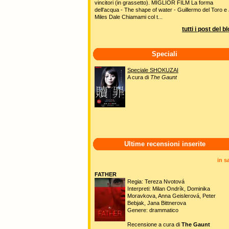
vincitori (in grassetto). MIGLIOR FILM La forma
dell'acqua - The shape of water - Guillermo del Toro e 
Miles Dale Chiamami col t...
tutti i post del b
Speciali
Speciale SHOKUZAI
A cura di
The Gaunt
Ultime recensioni inserite
in s
FATHER
Regia: Tereza Nvotová
Interpreti: Milan Ondrík, Dominika
Moravkova, Anna Geislerová, Peter
Bebjak, Jana Bittnerova
Genere: drammatico
Recensione a cura di
The Gaunt