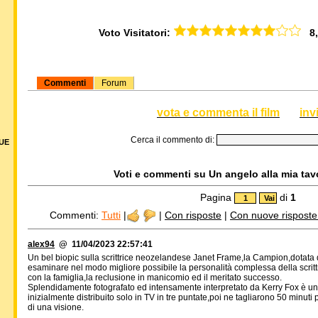
Voto Visitatori:
8,0
Commenti
Forum
vota e commenta il film
inv
Cerca il commento di:
DUE
Voti e commenti su Un angelo alla mia tavo
Pagina
di
1
Commenti:
Tutti
|
|
Con risposte
|
Con nuove risposte d
alex94
@ 11/04/2023 22:57:41
Un bel biopic sulla scrittrice neozelandese Janet Frame,la Campion,dotata d
esaminare nel modo migliore possibile la personalità complessa della scrittric
con la famiglia,la reclusione in manicomio ed il meritato successo.
Splendidamente fotografato ed intensamente interpretato da Kerry Fox è un e
inizialmente distribuito solo in TV in tre puntate,poi ne tagliarono 50 minut
di una visione.