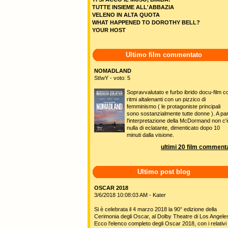
TUTTE INSIEME ALL'ABBAZIA
VELENO IN ALTA QUOTA
WHAT HAPPENED TO DOROTHY BELL?
YOUR HOST
Ultimo film commentato
NOMADLAND
StIwY - voto: 5
Sopravvalutato e furbo ibrido docu-film c
ritmi altalenanti con un pizzico di
femminismo ( le protagoniste principali
sono sostanzialmente tutte donne ). A pa
l'interpretazione della McDormand non c'
nulla di eclatante, dimenticato dopo 10
minuti dalla visione.
ultimi 20 film commenta
Ultimo post blog
OSCAR 2018
3/6/2018 10:08:03 AM - Kater
Si è celebrata il 4 marzo 2018 la 90° edizione della
Cerimonia degli Oscar, al Dolby Theatre di Los Angele
Ecco l'elenco completo degli Oscar 2018, con i relativi