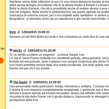
fraintesa, prima dalle istituzioni (e qui c'è una chiara denuncia sociale al
della stessa famiglia (ricordiamo che fu la stessa madre a firmare il consens
Bella la storia d'amore, che dà la possibilità anche di vedere alcune scene 
mai nel volgare). Belle anche le ambientazioni, sia quella agreste sia quel
mancanza di colonne sonore, per il loro impatto sullo spettatore. In sintesi
[biografico] - si dimostra vicino ad un capolavoro e per niente invecchiato, 
Dick
@ 12/02/2015 15:06:33
Davvero un bel film! Molto toccante e che condanna un certo tipo di cure as
film
pier91
@ 24/01/2012 01:20:28
"E' un delitto uccidere un usignolo" , scriveva Harper Lee.
La vita di Janet Frame restituita con obiettività garbata, stima genuina, senz
formale ed emozionale, Jane Campion non sempre conferisce alla storia l'in
non osare potrebbe essere stata una scelta ponderata. Del resto quelle rac
tranne che per chi li ha vissute.
The Gaunt
@ 23/05/2011 22:59:02
Una personalità molto particolare: timida, introversa e solitaria. Conosce l
è quella di non rimanere completamente emarginata. L'ambiente non è fav
stimola il proprio talento ad iniziare dal padre, severo ma tutt'altro che cast
racconta la vita della Frame con il giusto distacco, traducendo in immagini le
prestazione della Fox.