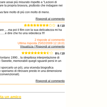
e assai più misurato rispetto a “Lezioni di
re la propria bravura, piuttosto che indagare nei
teva fare molto di più con molto di meno.
Rispondi al commento
8 / 10
irare ,....ma poi il film con la sua delicatezza mi ha
......e dire che ho una videoteca !!!!
2 risposte al commento
Ultima risposta 25/02/2009 12.18.01
Visualizza / Rispondi al commento
8½ / 10
ontano 1990... la strepitosa interpretazione di
e Sweetie, memorabili quegli sguardi persi in un
i sporcarlo un pò), una vicenda biografica
e speriamo di ritrovare presto in una dimensione
convenzionali).
Rispondi al commento
ita un amico