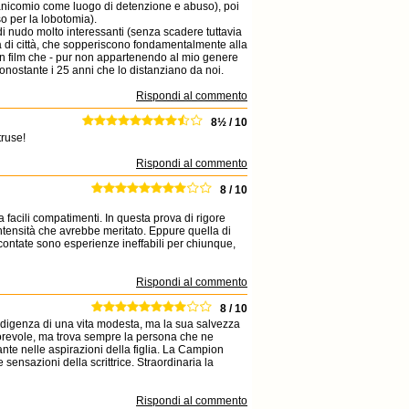
 manicomio come luogo di detenzione e abuso), poi
o per la lobotomia).
di nudo molto interessanti (senza scadere tuttavia
la di città, che sopperiscono fondamentalmente alla
 un film che - pur non appartenendo al mio genere
nonostante i 25 anni che lo distanziano da noi.
Rispondi al commento
8½ / 10
truse!
Rispondi al commento
8 / 10
a facili compatimenti. In questa prova di rigore
tensità che avrebbe meritato. Eppure quella di
contate sono esperienze ineffabili per chiunque,
Rispondi al commento
8 / 10
'indigenza di una vita modesta, ma la sua salvezza
orevole, ma trova sempre la persona che ne
rante nelle aspirazioni della figlia. La Campion
 sensazioni della scrittrice. Straordinaria la
Rispondi al commento