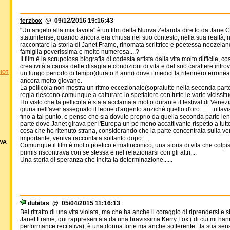
ferzbox
@ 09/12/2016 19:16:43
"Un angelo alla mia tavola" è un film della Nuova Zelanda diretto da Jane 
statunitense, quando ancora era chiusa nel suo contesto, nella sua realtà, n
raccontare la storia di Janet Frame, rinomata scrittrice e poetessa neozel
famiglia poverissima e molto numerosa....?
Il film è la scrupolosa biografia di codesta artista dalla vita molto difficile, c
creatività a causa delle disagiate condizioni di vita e del suo carattere intro
HOT
un lungo periodo di tempo(durato 8 anni) dove i medici la ritennero erron
ancora molto giovane.
La pellicola non mostra un ritmo eccezionale(sopratutto nella seconda parte 
regia riescono comunque a catturare lo spettatore con tutte le varie vicissitudi
Ho visto che la pellicola è stata acclamata molto durante il festival di Ven
giuria nell'aver assegnato il leone d'argento anzichè quello d'oro........tutta
fino a tal punto, e penso che sia dovuto proprio da quella seconda parte lent
parte dove Janet girava per l'Europa un pò meno accattivante rispetto a tutt
cosa che ho ritenuto strana, considerando che la parte concentrata sulla vena 
importante, veniva raccontata soltanto dopo.....
VA
Comunque il film è molto poetico e malinconico; una storia di vita che colpis
primis riscontrava con se stessa e nel relazionarsi con gli altri....
Una storia di speranza che incita la determinazione......
dubitas
@ 05/04/2015 11:16:13
Bel ritratto di una vita violata, ma che ha anche il coraggio di riprendersi e 
Janet Frame, qui rappresentata da una bravissima Kerry Fox ( di cui mi hanno co
performance recitativa), è una donna forte ma anche sofferente : la sua sens