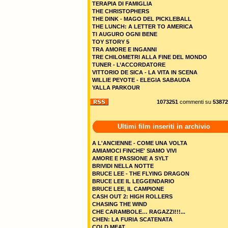
TERAPIA DI FAMIGLIA
THE CHRISTOPHERS
THE DINK - MAGO DEL PICKLEBALL
THE LUNCH: A LETTER TO AMERICA
TI AUGURO OGNI BENE
TOY STORY 5
TRA AMORE E INGANNI
TRE CHILOMETRI ALLA FINE DEL MONDO
TUNER - L’ACCORDATORE
VITTORIO DE SICA - LA VITA IN SCENA
WILLIE PEYOTE - ELEGIA SABAUDA
YALLA PARKOUR
1073251
commenti su
53872
Ultimi film inseriti in archivio
A L'ANCIENNE - COME UNA VOLTA
AMIAMOCI FINCHE' SIAMO VIVI
AMORE E PASSIONE A SYLT
BRIVIDI NELLA NOTTE
BRUCE LEE - THE FLYING DRAGON
BRUCE LEE IL LEGGENDARIO
BRUCE LEE, IL CAMPIONE
CASH OUT 2: HIGH ROLLERS
CHASING THE WIND
CHE CARAMBOLE… RAGAZZI!!!...
CHEN: LA FURIA SCATENATA
COLD MEAT