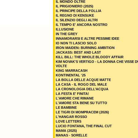
IL MONDO OLTRE
IL PRIGIONIERO (2025)
IL PRINCIPE DELLA FOLLIA
IL REGNO DI KENSUKE
IL SILENZIO DEGLI ALTRI
IL TEMPO E' ANCORA NOSTRO
ILLUSIONE
IN THE GREY
INNAMORARSI E ALTRE PESSIME IDEE
IO NON TI LASCIO SOLO
IRON MAIDEN: BURNING AMBITION
JACKASS: BEST AND LAST
KILL BILL: THE WHOLE BLOODY AFFAIR
KIM NOVAK'S VERTIGO - LA DONNA CHE VISSE 
VOLTE
KING MARRACASH
KONTINENTAL '25
LA BOLLA DELLE ACQUE MATTE
LA CASA - IL ROGO DEL MALE
LA CRONOLOGIA DELL’ACQUA
LA FESTA E' FINITA!
L'AMORE CHE RIMANE
L'AMORE STA BENE SU TUTTO
LE BAMBINE
LE TIGRI DI MOMPRACEM (2026)
L'HANGAR ROSSO
LOVE LETTERS
LUCIO FONTANA, THE FINAL CUT
MAMA (2025)
MANAS - SORELLE