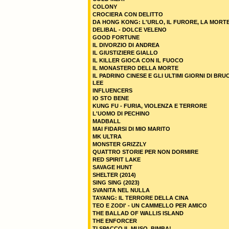
COLONY
CROCIERA CON DELITTO
DA HONG KONG: L'URLO, IL FURORE, LA MORT
DELIBAL - DOLCE VELENO
GOOD FORTUNE
IL DIVORZIO DI ANDREA
IL GIUSTIZIERE GIALLO
IL KILLER GIOCA CON IL FUOCO
IL MONASTERO DELLA MORTE
IL PADRINO CINESE E GLI ULTIMI GIORNI DI BRU
LEE
INFLUENCERS
IO STO BENE
KUNG FU - FURIA, VIOLENZA E TERRORE
L'UOMO DI PECHINO
MADBALL
MAI FIDARSI DI MIO MARITO
MK ULTRA
MONSTER GRIZZLY
QUATTRO STORIE PER NON DORMIRE
RED SPIRIT LAKE
SAVAGE HUNT
SHELTER (2014)
SING SING (2023)
SVANITA NEL NULLA
TAYANG: IL TERRORE DELLA CINA
TEO E ZODI' - UN CAMMELLO PER AMICO
THE BALLAD OF WALLIS ISLAND
THE ENFORCER
TI SPACCO IL MUSO, BIMBA!