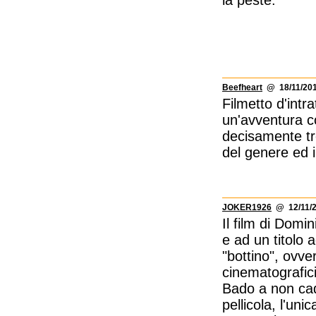
la peste.
Beefheart
@ 18/11/201
Filmetto d'intr
un'avventura c
decisamente tro
del genere ed i
JOKER1926
@ 12/11/2
Il film di Dom
e ad un titolo 
"bottino", ovve
cinematografici
Bado a non cade
pellicola, l'un