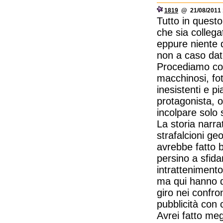
1819
@ 21/08/2011 
Tutto in questo 
che sia collega
eppure niente di
non a caso dato
Procediamo consi
macchinosi, foto
inesistenti e p
protagonista, o
incolpare solo
La storia narrat
strafalcioni geo
avrebbe fatto b
persino a sfidar
intrattenimento
ma qui hanno de
giro nei confro
pubblicità con c
Avrei fatto meg