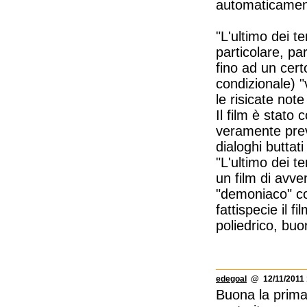
automaticament
"L'ultimo dei t
particolare, par
fino ad un cert
condizionale) "
le risicate not
Il film è stato
veramente preve
dialoghi buttati
"L'ultimo dei t
un film di avven
"demoniaco" co
fattispecie il 
poliedrico, buo
edegoal
@ 12/11/2011 
Buona la prima