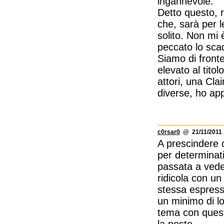
ingannevole.
Detto questo, r
che, sarà per l
solito. Non mi 
peccato lo scade
Siamo di front
elevato al tito
attori, una Cla
diverse, ho ap
c0rsar0
@ 21/11/2011 
A prescindere d
per determinati
passata a vede
ridicola con u
stessa espress
un minimo di lo
tema con quest