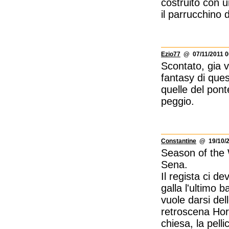
costruito con u
il parrucchino 
Ezio77
@ 07/11/2011 0
Scontato, gia v
fantasy di que
quelle del pont
peggio.
Constantine
@ 19/10/2
Season of the W
Sena.
Il regista ci d
galla l'ultimo 
vuole darsi del
retroscena Horr
chiesa, la pell