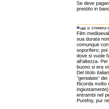
Se deve pagare
prestito in banc
rain
@ 17/10/2012 1
Film medioevale
sua durata non
comunque con u
soporifero; poi
dove si vuole f
all'altezza. Pe
buono si era v
Del titolo itali
"genialate" dei d
Ricorda molto n
ingiustamente) 
entrambi nel pe
Purefoy, pur n