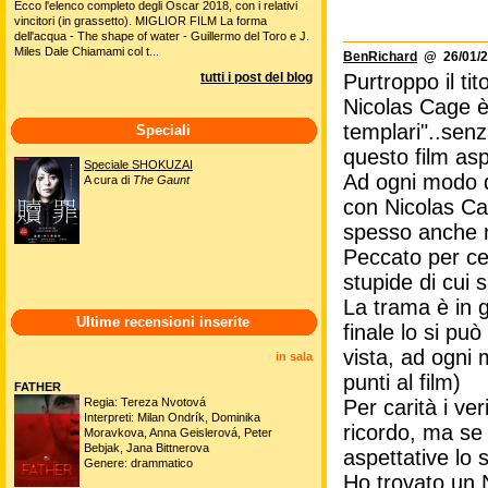
Ecco l'elenco completo degli Oscar 2018, con i relativi
vincitori (in grassetto). MIGLIOR FILM La forma
dell'acqua - The shape of water - Guillermo del Toro e J.
Miles Dale Chiamami col t...
BenRichard
@ 26/01/2
tutti i post del blog
Purtroppo il tit
Nicolas Cage è 
templari"..senz
Speciali
questo film aspe
Speciale SHOKUZAI
Ad ogni modo d
A cura di
The Gaunt
con Nicolas Cag
spesso anche no
Peccato per cer
stupide di cui 
La trama è in g
Ultime recensioni inserite
finale lo si pu
vista, ad ogni
in sala
punti al film)
FATHER
Regia: Tereza Nvotová
Per carità i ve
Interpreti: Milan Ondrík, Dominika
ricordo, ma se
Moravkova, Anna Geislerová, Peter
Bebjak, Jana Bittnerova
aspettative lo
Genere: drammatico
Ho trovato un N