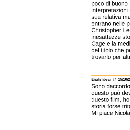
poco di buono 
interpretazioni 
sua relativa m
entrano nelle p
Christopher Le
inesattezze sto
Cage e la medio
del titolo che 
trovarlo per alt
Englishbear
@ 15/10/2
Sono daccordo su
questo può dev
questo film, h
storia forse tri
Mi piace Nicol