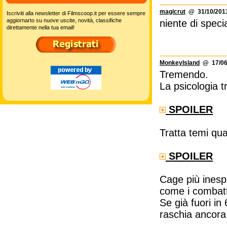
magicrut
@ 31/10/2013
Iscriviti alla newsletter di Filmscoop.it per essere sempre
aggiornarto su nuove uscite, novità, classifiche
niente di speci
direttamente nella tua email!
MonkeyIsland
@ 17/06/
Tremendo.
La psicologia t
SPOILER
Tratta temi qu
SPOILER
Cage più inespr
come i combatt
Se già fuori i
raschia ancora d