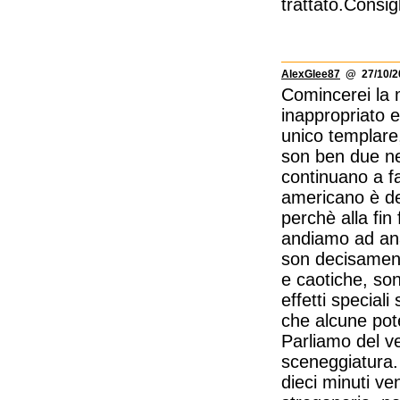
trattato.Consigl
AlexGlee87
@ 27/10/20
Comincerei la m
inappropriato e 
unico templare,
son ben due nel
continuano a fa
americano è de
perchè alla fin
andiamo ad anal
son decisament
e caotiche, so
effetti speciali
che alcune pote
Parliamo del ve
sceneggiatura. 
dieci minuti v