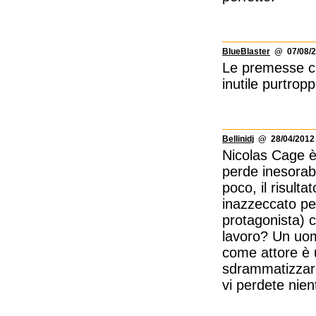
BlueBlaster
@ 07/08/2
Le premesse c'
inutile purtrop
Bellinidj
@ 28/04/2012 
Nicolas Cage è 
perde inesorabi
poco, il risulta
inazzeccato per
protagonista) 
lavoro? Un uom
come attore è 
sdrammatizzare
vi perdete nien