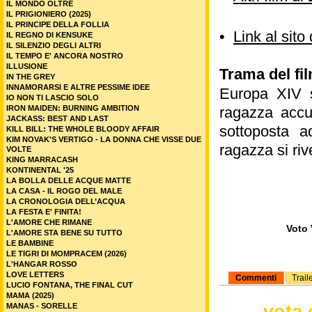
IL MONDO OLTRE
IL PRIGIONIERO (2025)
IL PRINCIPE DELLA FOLLIA
•
Link al si
IL REGNO DI KENSUKE
IL SILENZIO DEGLI ALTRI
IL TEMPO E' ANCORA NOSTRO
ILLUSIONE
Trama del fil
IN THE GREY
INNAMORARSI E ALTRE PESSIME IDEE
Europa XIV s
IO NON TI LASCIO SOLO
IRON MAIDEN: BURNING AMBITION
ragazza accu
JACKASS: BEST AND LAST
sottoposta a
KILL BILL: THE WHOLE BLOODY AFFAIR
KIM NOVAK'S VERTIGO - LA DONNA CHE VISSE DUE
ragazza si ri
VOLTE
KING MARRACASH
KONTINENTAL '25
LA BOLLA DELLE ACQUE MATTE
LA CASA - IL ROGO DEL MALE
LA CRONOLOGIA DELL’ACQUA
LA FESTA E' FINITA!
L'AMORE CHE RIMANE
Voto 
L'AMORE STA BENE SU TUTTO
LE BAMBINE
LE TIGRI DI MOMPRACEM (2026)
L'HANGAR ROSSO
LOVE LETTERS
Commenti
Trail
LUCIO FONTANA, THE FINAL CUT
MAMA (2025)
vota 
MANAS - SORELLE