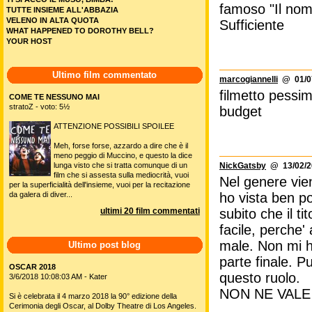
famoso "Il nom
TUTTE INSIEME ALL'ABBAZIA
VELENO IN ALTA QUOTA
Sufficiente
WHAT HAPPENED TO DOROTHY BELL?
YOUR HOST
Ultimo film commentato
marcogiannelli
@ 01/07
filmetto pessi
COME TE NESSUNO MAI
stratoZ - voto: 5½
budget
ATTENZIONE POSSIBILI SPOILEE
Meh, forse forse, azzardo a dire che è il
meno peggio di Muccino, e questo la dice
lunga visto che si tratta comunque di un
NickGatsby
@ 13/02/2
film che si assesta sulla mediocrità, vuoi
Nel genere vie
per la superficialità dell'insieme, vuoi per la recitazione
da galera di diver...
ho vista ben po
ultimi 20 film commentati
subito che il t
facile, perche'
male. Non mi h
Ultimo post blog
parte finale. 
OSCAR 2018
questo ruolo.
3/6/2018 10:08:03 AM - Kater
NON NE VALE
Si è celebrata il 4 marzo 2018 la 90° edizione della
Cerimonia degli Oscar, al Dolby Theatre di Los Angeles.