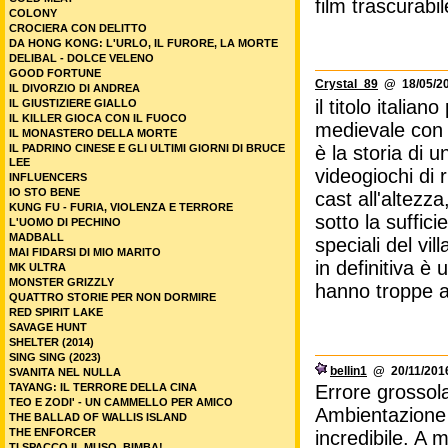
film trascurabil
COLONY
CROCIERA CON DELITTO
DA HONG KONG: L'URLO, IL FURORE, LA MORTE
DELIBAL - DOLCE VELENO
GOOD FORTUNE
Crystal_89
@ 18/05/20
IL DIVORZIO DI ANDREA
il titolo italia
IL GIUSTIZIERE GIALLO
IL KILLER GIOCA CON IL FUOCO
medievale con 
IL MONASTERO DELLA MORTE
IL PADRINO CINESE E GLI ULTIMI GIORNI DI BRUCE
è la storia di 
LEE
videogiochi di 
INFLUENCERS
IO STO BENE
cast all'altezz
KUNG FU - FURIA, VIOLENZA E TERRORE
sotto la suffici
L'UOMO DI PECHINO
MADBALL
speciali del vill
MAI FIDARSI DI MIO MARITO
in definitiva è
MK ULTRA
MONSTER GRIZZLY
hanno troppe a
QUATTRO STORIE PER NON DORMIRE
RED SPIRIT LAKE
SAVAGE HUNT
SHELTER (2014)
SING SING (2023)
bellin1
@ 20/11/2016
SVANITA NEL NULLA
TAYANG: IL TERRORE DELLA CINA
Errore grossolan
TEO E ZODI' - UN CAMMELLO PER AMICO
Ambientazione 
THE BALLAD OF WALLIS ISLAND
THE ENFORCER
incredibile. A 
TI SPACCO IL MUSO, BIMBA!