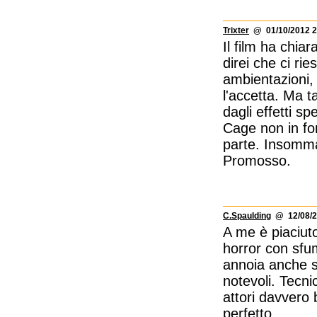
Trixter
@ 01/10/2012 2
Il film ha chia
direi che ci rie
ambientazioni,
l'accetta. Ma t
dagli effetti s
Cage non in fo
parte. Insomma,
Promosso.
C.Spaulding
@ 12/08/2
A me è piaciut
horror con sfu
annoia anche s
notevoli. Tecni
attori davvero
perfetto.