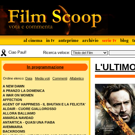
al cinema
in tv
anteprime
archivio
serie tv
blog
t
Ciao Paul!
Ricerca veloce:
L'ULTIM
In programmazione
Ordine elenco:
Data
Media voti
Commenti
Alfabetico
A NEW DAWN
A PRANZO LA DOMENICA
A WAR ON WOMEN
AFFECTION
AGENT OF HAPPINESS - IL BHUTAN E LA FELICITA'
ALDAIR - CUORE GIALLOROSSO
ALLORA BALLIAMO
AMARGA NAVIDAD
ANTARTICA - QUASI UNA FIABA
AVEMMARIA
BACKROOMS