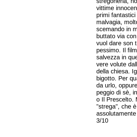
stregoneria, n
vittime innocen
primi fantastic
malvagia, molto
scemando in man
buttato via con
vuol dare son
pessimo. Il film
salvezza in qu
vere volute da
della chiesa. I
bigotto. Per qu
da urlo, oppure
peggio di sè, i
o Il Prescelto.
"strega", che è
assolutamente n
3/10