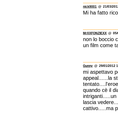
nick9001
@ 21/03/2012
Mi ha fatto rico
MrXXFONZIEXX
@ 05/0
non lo boccio 
un film come ta
Gunny
@ 29/01/2012 1
mi aspettavo pe
appeal......la s
tentato....l'eroe
quando cè il d
intriganti.....u
lascia vedere...
cattivo.....ma p