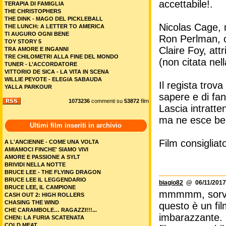
accettabile!.
TERAPIA DI FAMIGLIA
THE CHRISTOPHERS
THE DINK - MAGO DEL PICKLEBALL
Nicolas Cage, 
THE LUNCH: A LETTER TO AMERICA
TI AUGURO OGNI BENE
Ron Perlman, 
TOY STORY 5
Claire Foy, att
TRA AMORE E INGANNI
TRE CHILOMETRI ALLA FINE DEL MONDO
(non citata nell
TUNER - L’ACCORDATORE
VITTORIO DE SICA - LA VITA IN SCENA
WILLIE PEYOTE - ELEGIA SABAUDA
Il regista trov
YALLA PARKOUR
sapere e di fan
1073236
commenti su
53872
film
Lascia intratte
ma ne esce be
Ultimi film inseriti in archivio
Film consigliat
A L'ANCIENNE - COME UNA VOLTA
AMIAMOCI FINCHE' SIAMO VIVI
AMORE E PASSIONE A SYLT
BRIVIDI NELLA NOTTE
BRUCE LEE - THE FLYING DRAGON
BRUCE LEE IL LEGGENDARIO
biagio82
@ 06/11/2017 
BRUCE LEE, IL CAMPIONE
mmmmm, sorvoli
CASH OUT 2: HIGH ROLLERS
CHASING THE WIND
questo è un fil
CHE CARAMBOLE… RAGAZZI!!!...
imbarazzante.
CHEN: LA FURIA SCATENATA
COLD MEAT