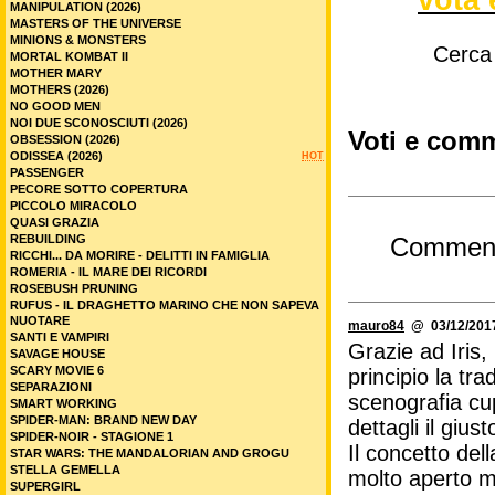
MANIPULATION (2026)
MASTERS OF THE UNIVERSE
MINIONS & MONSTERS
Cerca
MORTAL KOMBAT II
MOTHER MARY
MOTHERS (2026)
NO GOOD MEN
NOI DUE SCONOSCIUTI (2026)
Voti e comm
OBSESSION (2026)
ODISSEA (2026)
HOT
PASSENGER
PECORE SOTTO COPERTURA
PICCOLO MIRACOLO
QUASI GRAZIA
REBUILDING
Commen
RICCHI... DA MORIRE - DELITTI IN FAMIGLIA
ROMERIA - IL MARE DEI RICORDI
ROSEBUSH PRUNING
RUFUS - IL DRAGHETTO MARINO CHE NON SAPEVA
NUOTARE
mauro84
@ 03/12/2017
SANTI E VAMPIRI
Grazie ad Iris,
SAVAGE HOUSE
SCARY MOVIE 6
principio la tr
SEPARAZIONI
scenografia cu
SMART WORKING
SPIDER-MAN: BRAND NEW DAY
dettagli il giust
SPIDER-NOIR - STAGIONE 1
Il concetto del
STAR WARS: THE MANDALORIAN AND GROGU
STELLA GEMELLA
molto aperto m
SUPERGIRL