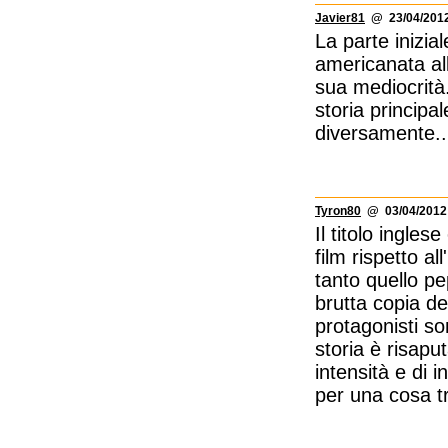
Javier81
@ 23/04/2012
La parte inizia
americanata all
sua mediocrità
storia princip
diversamente..
Tyron80
@ 03/04/2012 
Il titolo ingl
film rispetto a
tanto quello p
brutta copia de
protagonisti so
storia è risaput
intensità e di 
per una cosa tr