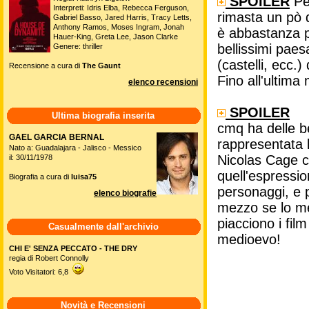
SPOILER
Pen
Interpreti: Idris Elba, Rebecca Ferguson,
rimasta un pò d
Gabriel Basso, Jared Harris, Tracy Letts,
Anthony Ramos, Moses Ingram, Jonah
è abbastanza p
Hauer-King, Greta Lee, Jason Clarke
bellissimi paes
Genere: thriller
(castelli, ecc.
Recensione a cura di
The Gaunt
Fino all'ultima
elenco recensioni
SPOILER
Ultima biografia inserita
cmq ha delle b
GAEL GARCIA BERNAL
rappresentata b
Nato a: Guadalajara - Jalisco - Messico
Nicolas Cage co
il: 30/11/1978
quell'espressio
Biografia a cura di
luisa75
personaggi, e 
elenco biografie
mezzo se lo me
piacciono i fil
Casualmente dall'archivio
medioevo!
CHI E' SENZA PECCATO - THE DRY
regia di Robert Connolly
Voto Visitatori: 6,8
Novità e Recensioni