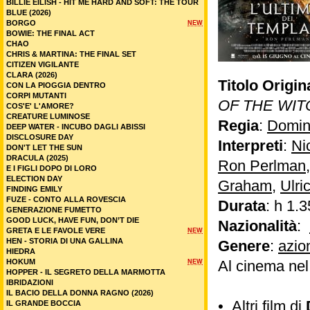
BILLIE EILISH - HIT ME HARD AND SOFT: THE TOUR
BLUE (2026)
BORGO
NEW
BOWIE: THE FINAL ACT
CHAO
CHRIS & MARTINA: THE FINAL SET
CITIZEN VIGILANTE
CLARA (2026)
Titolo Origin
CON LA PIOGGIA DENTRO
CORPI MUTANTI
OF THE WIT
COS'E' L'AMORE?
CREATURE LUMINOSE
Regia
:
Domin
DEEP WATER - INCUBO DAGLI ABISSI
DISCLOSURE DAY
Interpreti
:
Ni
DON'T LET THE SUN
DRACULA (2025)
Ron Perlman
E I FIGLI DOPO DI LORO
ELECTION DAY
Graham
,
Ulr
FINDING EMILY
FUZE - CONTO ALLA ROVESCIA
Durata
: h 1.3
GENERAZIONE FUMETTO
GOOD LUCK, HAVE FUN, DON’T DIE
Nazionalità
:
GRETA E LE FAVOLE VERE
NEW
HEN - STORIA DI UNA GALLINA
Genere
:
azio
HIEDRA
HOKUM
Al cinema ne
NEW
HOPPER - IL SEGRETO DELLA MARMOTTA
IBRIDAZIONI
IL BACIO DELLA DONNA RAGNO (2026)
•
Altri film di
IL GRANDE BOCCIA