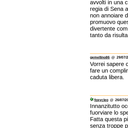
avvolti in una 
regia di Sena a
non annoiare du
promuovo ques
divertente come
tanto da risult
gemellino86
@ 29/07/2
Vorrei sapere c
fare un compli
caduta libera.
foxycleo
@ 26/07/20
Innanzitutto oc
fuorviare lo sp
Fatta questa pi
senza troppe pr