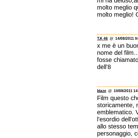
mi ha deluso,a
molto meglio qu
molto meglio! 
T.K 46
@ 14/08/2011 0
x me è un buon 
nome del film.
fosse chiamato
dell'8
blaze
@ 10/08/2011 14
Film questo ch
storicamente, n
emblematico. V
l'esordio dell'
allo stesso te
personaggio, c