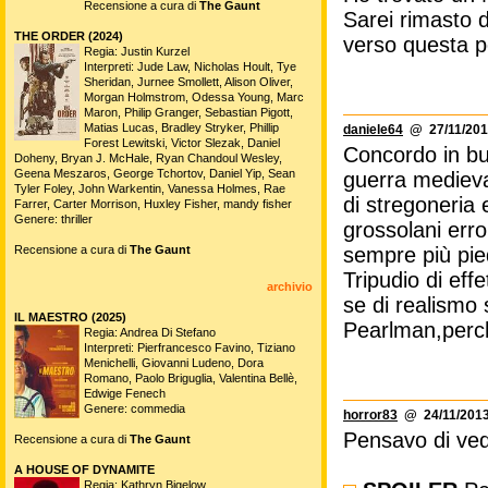
Recensione a cura di
The Gaunt
Sarei rimasto 
THE ORDER (2024)
verso questa pe
Regia: Justin Kurzel
Interpreti: Jude Law, Nicholas Hoult, Tye
Sheridan, Jurnee Smollett, Alison Oliver,
Morgan Holmstrom, Odessa Young, Marc
Maron, Philip Granger, Sebastian Pigott,
Matias Lucas, Bradley Stryker, Phillip
daniele64
@ 27/11/201
Forest Lewitski, Victor Slezak, Daniel
Concordo in bu
Doheny, Bryan J. McHale, Ryan Chandoul Wesley,
Geena Meszaros, George Tchortov, Daniel Yip, Sean
guerra medieval
Tyler Foley, John Warkentin, Vanessa Holmes, Rae
di stregoneria e
Farrer, Carter Morrison, Huxley Fisher, mandy fisher
Genere: thriller
grossolani erro
Recensione a cura di
The Gaunt
sempre più pied
Tripudio di effe
archivio
se di realismo 
IL MAESTRO (2025)
Pearlman,perch
Regia: Andrea Di Stefano
Interpreti: Pierfrancesco Favino, Tiziano
Menichelli, Giovanni Ludeno, Dora
Romano, Paolo Briguglia, Valentina Bellè,
Edwige Fenech
Genere: commedia
horror83
@ 24/11/2013
Pensavo di veder
Recensione a cura di
The Gaunt
A HOUSE OF DYNAMITE
Regia: Kathryn Bigelow