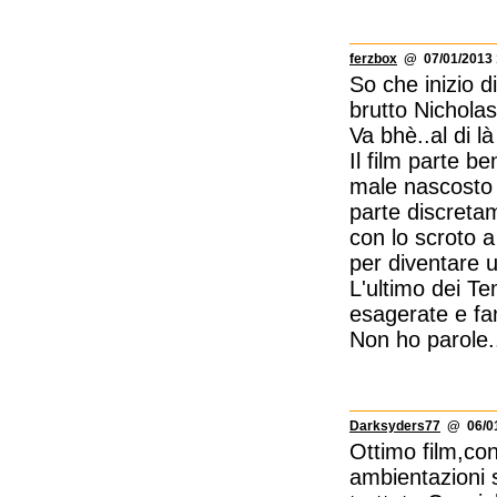
ferzbox
@ 07/01/2013 
So che inizio 
brutto Nicholas
Va bhè..al di là
Il film parte b
male nascosto n
parte discretam
con lo scroto 
per diventare un
L'ultimo dei T
esagerate e fan
Non ho parole.
Darksyders77
@ 06/01
Ottimo film,co
ambientazioni 